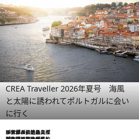
CREA Traveller 2026年夏号 海風
と太陽に誘われてポルトガルに会い
に行く
2026.8.8
リスボンの絶品スイーツ「パステル・デ・ナタ」とは？ポルトガル伝統の奥深い世界へ
2026.7.27
「私の祖国はポルトガル語です」国民的詩人フェルナンド・ペソアと、彼が愛した文学の街を歩く