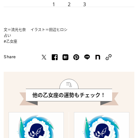
1
2
3
文＝流光七奈 イラスト＝田辺ヒロシ
占い
#乙女座
Share
他の乙女座の運勢もチェック！