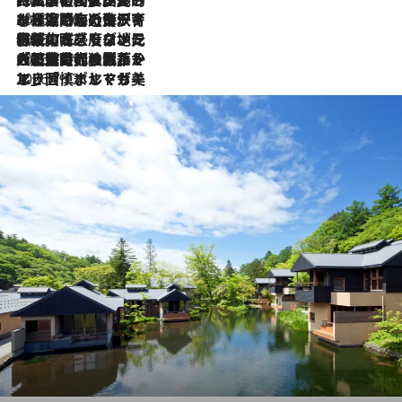
2026.7.26
ポルトガル近海が育む極上の海の幸。キリリと冷えた白ワインと愉しむ、シーフード専門店の贅沢
2026.7.22
伝統の味をモダンに昇華。高感度な地元客が集う、リスボンの最旬ガストロノミー
2026.7.21
大航海時代の栄華から、震災、独裁、そして革命へ。ポルトガル・首都リスボンの石畳に刻まれた「歴史の光と影」
2026.7.13
エッセイ・ヤマザキマリ「慎ましくも美しき国 ポルトガル」