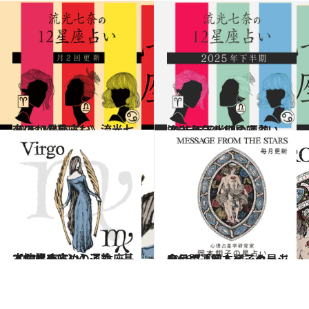
2026.7.29
《ほかの星座も》流光七奈の12星座占い
占い
2025.6.29
流光七奈の12星座占い 2025年下半期の運勢
占い
2021.12.1
【12星座占い】乙女座（おとめ座）の運勢、基本性格まとめ
占い
2026.7.31
今月の運勢＆メッセージを公開「岡本翔子の星占い」
占い