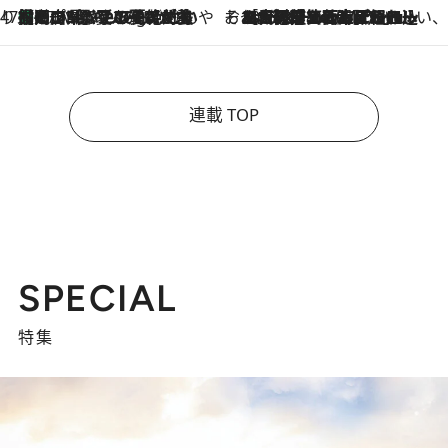
47都道府県の手みやげ ひんやりスイーツで夏を満喫
【岡山県】この夏絶対食べたい 冷やしておいしいおやつ3選 フルーツが主役のプリンやアイスが勢揃い
17 Minutes Ago
そおだよおこの関西おいしい、おやつ紀行
2026.8.9
［大阪府箕面市］一皿一皿目の前で仕上げられる、料理を巧みに組み込んだアシェットデセールコース「ミチル アシェット デセール（Michiru assiette dessert）」
連載 TOP
SPECIAL
特集