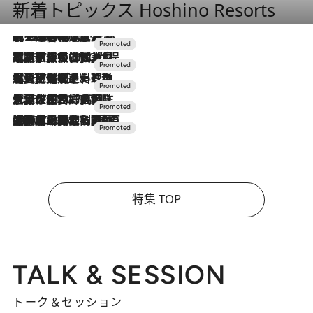
新着トピックス Hoshino Resorts
2026.8.7
【トンボの足水浴】ヒノキの香りに包まれて涼感マックス！約13℃の湧水かけ流しを避暑地「星野温泉 トンボの湯」で体験
2026.7.31
【ホテル帰省】という選択肢をOMOが提案。家族とほどよい距離を保つには「昼は実家、夜は気兼ねなくホテルで！」
2026.7.24
【夏限定ディナーコース】旬を迎える稚鮎や花ズッキーニなどをイタリア・トスカーナの郷土料理の手法で満喫！
2026.7.17
「土佐和ハーブかき氷」がOMO7高知に登場！生姜、山椒、大葉など目にも舌にも涼を呼ぶ郷土の味
2026.7.10
NEW OPEN！【界 草津】名湯の地に誕生。趣の異なる2種の温泉と上州ならではの会席・蕎麦割烹など美食を味わう究極の癒やし旅
特集 TOP
TALK & SESSION
トーク＆セッション