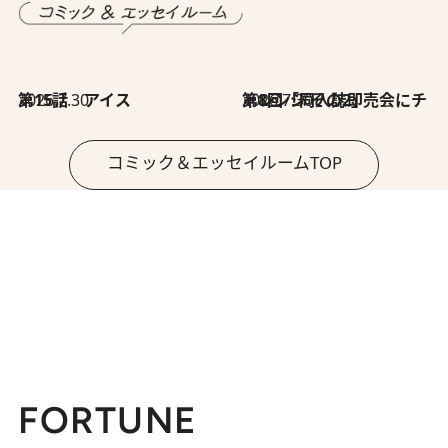
2026.7.30
第15話 アイス
2026.7.30
第8回「同人誌即売会にチャレンジ その2」
コミック＆エッセイルームTOP
FORTUNE