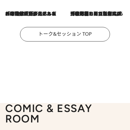
2026.8.3
「今後値上げがあるとすれば…」「リスクがあるのは今年の冬」エネルギー専門家が語る、ホルムズ海峡封鎖が家庭にもたらす“ある心配”
2026.8.3
「住宅建てられない…」「サーチャージ料の高値が続いている」ホルムズ海峡封鎖による影響はいつまで続く？《エネルギー専門家に聞く“どうなる日本の暮らし”》
トーク&セッション TOP
COMIC & ESSAY
ROOM