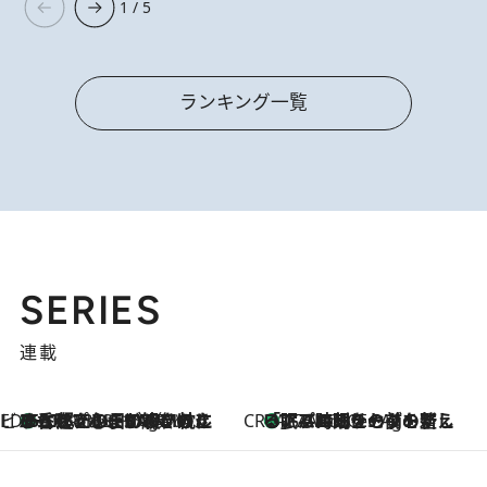
1 / 5
ランキング一覧
SERIES
連載
ビューティいいもの集め EDITORS' BEST
35℃超えの日の夜、枕にひと吹き！ BAUMのルームスプレーが、ひのきの香りで心まで解きほぐす
17 Minutes Ago
CREA'S CHOICE
「眠る時刻をセットする」——眠りの前を整える、バルミューダの新しいアプローチ
17 Minutes Ago