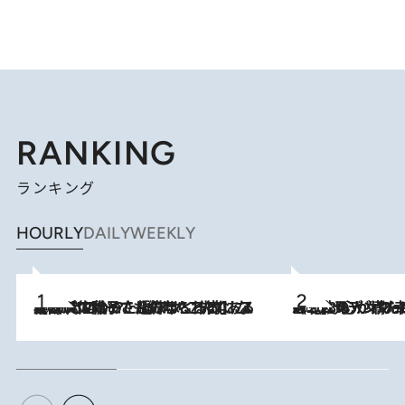
RANKING
ランキング
HOURLY
DAILY
WEEKLY
2026.8.5
【阿川佐和子さんの年とる力】なぜ70代で始めた趣味は“こんなに楽しい”のか？ ピアノ、俳句…スランプに陥っても続けられる“ある秘訣”とは
2026.8.8
《北欧の人々の幸福度が高いのは…》元デンマーク親善大使が出会った“心が満たされる暮らし”「いいかげんにヒュッゲしなさい！」