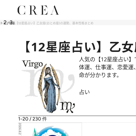
トップ
特集
【12星座占い】乙女座(おとめ座)の運勢、基本性格まとめ
【12星座占い】乙女
人気の【12星座占い】
体運、仕事運、恋愛運
命が分かります。
占い
1-20 / 230
件
2026.8.2