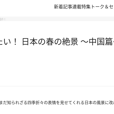
新着記事
連載
特集
トーク＆セ
紹介！
きたい！ 日本の春の絶景 ～中国
まだ知られざる四季折々の表情を見せてくれる日本の風景に改