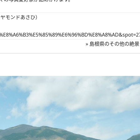
イヤモンドあさひ）
?cat=%E8%A6%B3%E5%85%89%E6%96%BD%E8%A8%AD&spot=2
»
島根県のその他の絶景