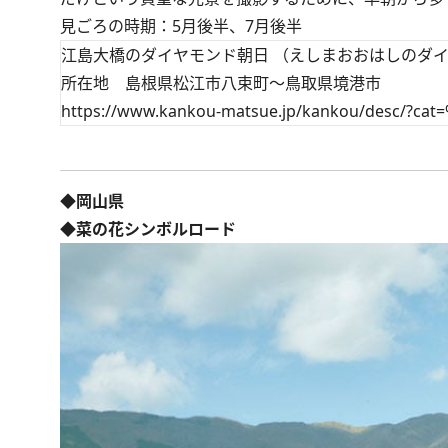
見ごろの時期：5月後半、7月後半
江島大橋のダイヤモンド朝日 （えしまおおはしのダ
所在地 島根県松江市八束町～鳥取県境港市
https://www.kankou-matsue.jp/kankou/desc/
◆岡山県
◆菜の花シンボルロード