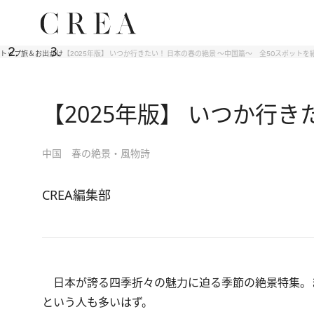
トップ
旅＆お出かけ
【2025年版】 いつか行きたい！ 日本の春の絶景 ～中国篇～ 全50スポットを
【2025年版】 いつか行
中国 春の絶景・風物詩
CREA編集部
日本が誇る四季折々の魅力に迫る季節の絶景特集。
という人も多いはず。