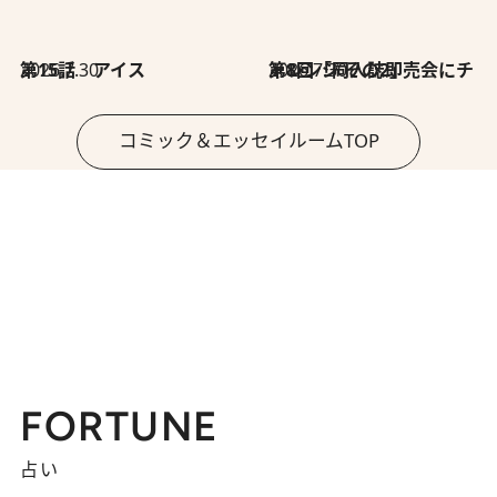
2026.7.30
第15話 アイス
2026.7.30
第8回「同人誌即売会にチャレンジ その2」
コミック＆エッセイルームTOP
FORTUNE
占い