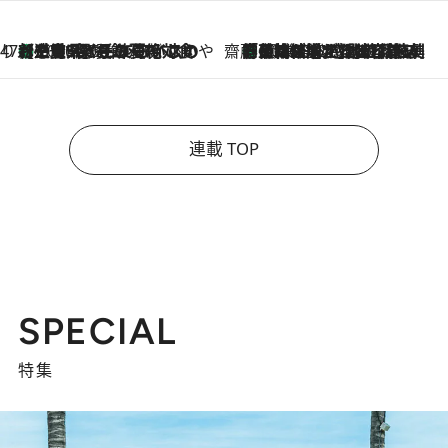
47都道府県の手みやげ ひんやりスイーツで夏を満喫
【三重県】この夏絶対食べたい 冷やしておいしいおやつ3選 お餅×アイスの新感覚スイーツ
2026.8.6
齋藤 薫 美容脳ルネサンス
「荷物が増えるほど旅ストレスは増す」美容ジャーナリストがたどり着いた最終結論。“化粧品を劇的に減らす”感動の凝縮美容とは
2026.8.6
連載 TOP
SPECIAL
特集