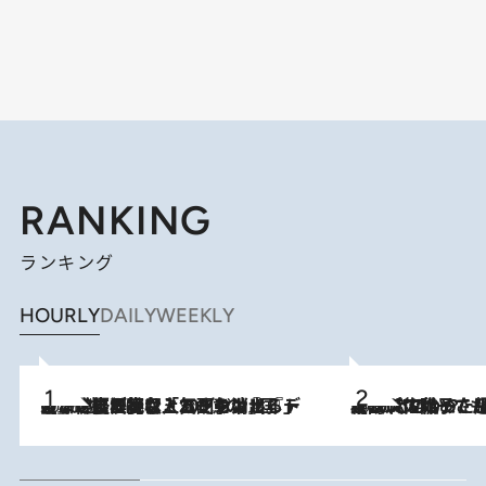
RANKING
ランキング
HOURLY
DAILY
WEEKLY
2026.8.5
【なぜ吉沢亮は「気配を消せる」のか？】興行収入208億の『国宝』を経て挑むミュージカル『ディア・エヴァン・ハンセン』。トップ俳優が舞台上でさらけ出した“孤独”とは
2026.8.5
【阿川佐和子さんの年とる力】なぜ70代で始めた趣味は“こんなに楽しい”のか？ ピアノ、俳句…スランプに陥っても続けられる“ある秘訣”とは