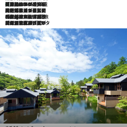
【厳選旅コスメ】「身軽さ＆UV対策重視！」ヘアアーティストshucoが選んだ夏旅ベストコスメを発表【Mサイズジップ】
2026.8.6
2026.8.5
【厳選旅コスメ】国内をあちこち移動する河井菜摘が選んだ夏旅ベストコスメ発表！「リラックスアイテムはマスト」【Mサイズジップ】
2026.8.4
【厳選旅コスメ】「紫外線＆乾燥対策しながらメイク感も！」ヘア＆メイクGeorgeが選んだ夏旅ベストコスメを発表！【Mサイズジップ】
2026.8.3
【厳選旅コスメ】「保湿もタイパ重視！」“サウナ好き”タレント清水みさとが愛用する夏旅ベストコスメを発表！【Mサイズジップ】