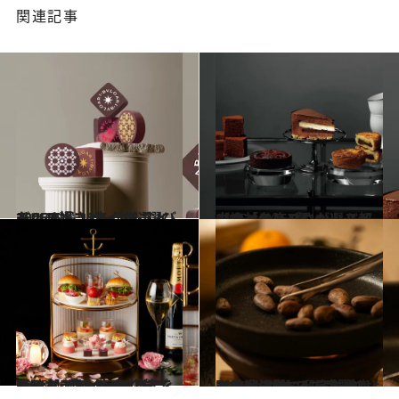
関連記事
2025.2.1
チョコ好き3名が厳選！ 2025バレンタインに選びたいチョコレート&スイーツ16選
グルメ
2025.1.30
【絶対にハズさないバレンタイン】プロが選ぶ都内の「チョコレートスイーツ」名店4選
グルメ
2025.1.28
【いちごフェア2025 part3】昼も夜もいちご三昧！ アフタヌーンティー＆ハイティーを堪能できるホテル
旅＆お出かけ
2025.1.21
主役はチョコレートではなく“カカオ”。日本橋兜町・渋沢栄一邸宅跡地【nib】でまるで実験のような食体験
グルメ