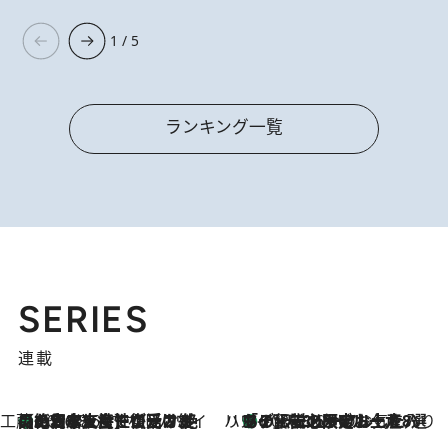
1 / 5
ランキング一覧
SERIES
連載
工藤まやのおもてなしハワイ
【ハワイ土産】ローカルの絶大な支持で復活！ 絶品の幻クッキー《元ファンの日本人女性が受け継いだ名店》
2026.8.6
ハワイ賢者 リサのお気に入りリスト
あの伝説の限定トートも！ リニューアルした「ディーン＆デルーカ ハワイ」で必須のお土産8選
2026.8.6