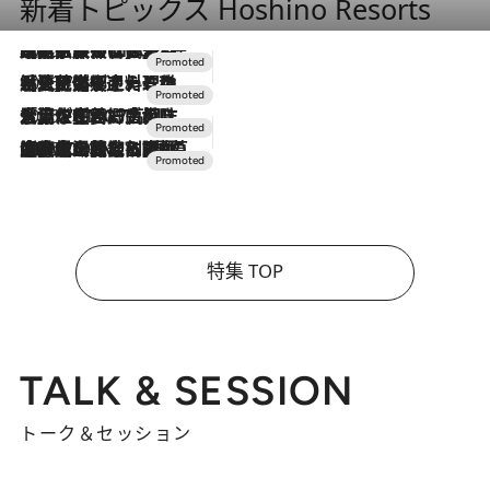
新着トピックス Hoshino Resorts
2026.7.31
【ホテル帰省】という選択肢をOMOが提案。家族とほどよい距離を保つには「昼は実家、夜は気兼ねなくホテルで！」
2026.7.24
【夏限定ディナーコース】旬を迎える稚鮎や花ズッキーニなどをイタリア・トスカーナの郷土料理の手法で満喫！
2026.7.17
「土佐和ハーブかき氷」がOMO7高知に登場！生姜、山椒、大葉など目にも舌にも涼を呼ぶ郷土の味
2026.7.10
NEW OPEN！【界 草津】名湯の地に誕生。趣の異なる2種の温泉と上州ならではの会席・蕎麦割烹など美食を味わう究極の癒やし旅
特集 TOP
TALK & SESSION
トーク＆セッション