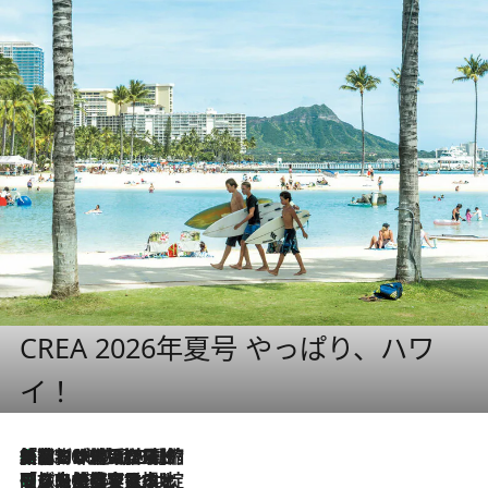
CREA 2026年夏号 やっぱり、ハワ
イ！
「荷物が増えるほど旅ストレスは増す」美容ジャーナリストがたどり着いた最終結論。“化粧品を劇的に減らす”感動の凝縮美容とは
2026.8.6
「旅先には金髪ウィッグを持参」日本と同じメイクでは損してる!? 美容ジャーナリストが提案する“掟破りの旅美容”とは
2026.8.6