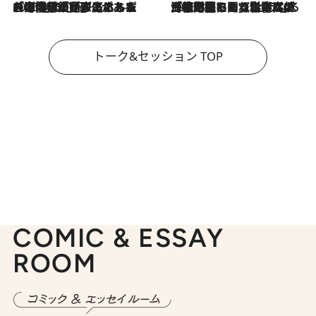
2026.8.3
「今後値上げがあるとすれば…」「リスクがあるのは今年の冬」エネルギー専門家が語る、ホルムズ海峡封鎖が家庭にもたらす“ある心配”
2026.8.3
「住宅建てられない…」「サーチャージ料の高値が続いている」ホルムズ海峡封鎖による影響はいつまで続く？《エネルギー専門家に聞く“どうなる日本の暮らし”》
トーク&セッション TOP
COMIC & ESSAY
ROOM