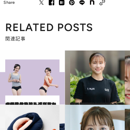
Share
RELATED POSTS
関連記事
2025.1.31
【続きを読む】「台湾の女性はけっこう強いんですよ」使い捨てナプキン一択時代から、ここ数年で一気に生理先進国になった背景
ビューティ＆ヘルス
2024.8.10
体操選手の“レオタード問題”「生理中は 不安」「娘に着せたくないという声も」 元五輪代表・杉原愛子の画期的な挑戦
カルチャー