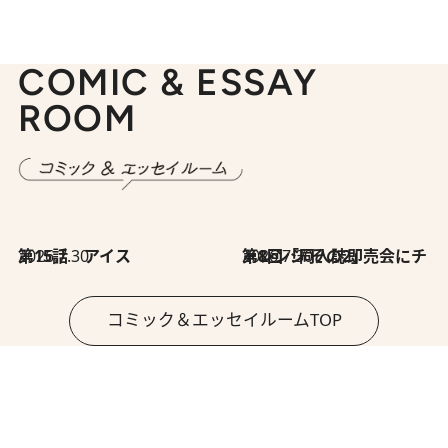
COMIC & ESSAY
ROOM
2026.7.30
第15話 アイス
2026.7.30
第8回「同人誌即売会にチャレンジ その2」
コミック＆エッセイルームTOP