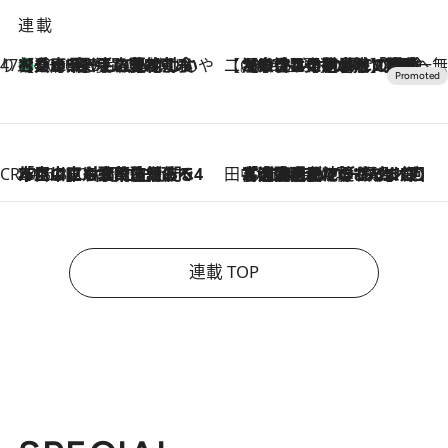
連載
47都道府県の手みやげ ひんやりスイーツで夏を満喫
【兵庫県】この夏絶対食べたい 冷やしておいしいおやつ3選 淡路島の恵みをジェラートに集約
2026.8.8
【CREA×星野リゾート】唯一無二。癒しと発見が待つ場所へ
2026.8.7
【トンボの足水浴】ヒノキの香りに包まれて涼感マックス！約13℃の湧水かけ流しを避暑地「星野温泉 トンボの湯」で体験
CREA'S CHOICE
2026.8.7
「立川にも歌舞伎があるんだよ」 片岡仁左衛門・市川中車ら豪華座組みで4年目の立川立飛歌舞伎へ
田中稲の勝手に再ブーム
2026.8.7
「湘南乃風に憧れて」観客大盛上がりの“タオル回し”に、ラッパー顔負けの高速歌唱まで…さだまさし（74）のアグレッシブすぎる現在地
連載 TOP