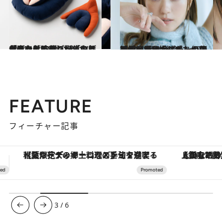
2024.12.11
「これなんや？」「おばあちゃんにもついているもんや」93歳“ばあば”と作った外陰部パペット【ばあばるば】誕生の舞台裏
ビューティ＆ヘルス
2024.12.19
「AAA時代、ステージで踊るときにナプキンの羽根が擦れて…」「たくさん悩んで我慢した」伊藤千晃が語る“後悔”
ビューティ＆ヘルス
FEATURE
フィーチャー記事
【銀座で出合う最旬美容】美髪ケアや上質な眠り…セルフケアのアップデートから、特別な名入れギフトまで。大人のための「ReFa GINZA」クルーズ
3
/
6