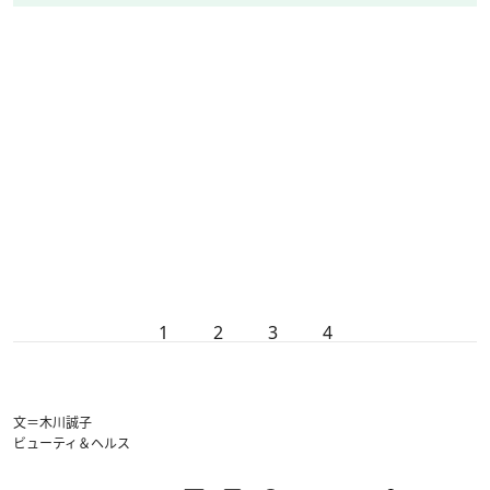
1
2
3
4
文＝木川誠子
ビューティ＆ヘルス