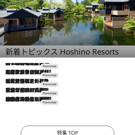
新着トピックス Hoshino Resorts
2026.8.7
【トンボの足水浴】ヒノキの香りに包まれて涼感マックス！約13℃の湧水かけ流しを避暑地「星野温泉 トンボの湯」で体験
2026.7.31
【ホテル帰省】という選択肢をOMOが提案。家族とほどよい距離を保つには「昼は実家、夜は気兼ねなくホテルで！」
2026.7.24
【夏限定ディナーコース】旬を迎える稚鮎や花ズッキーニなどをイタリア・トスカーナの郷土料理の手法で満喫！
2026.7.17
「土佐和ハーブかき氷」がOMO7高知に登場！生姜、山椒、大葉など目にも舌にも涼を呼ぶ郷土の味
2026.7.10
NEW OPEN！【界 草津】名湯の地に誕生。趣の異なる2種の温泉と上州ならではの会席・蕎麦割烹など美食を味わう究極の癒やし旅
特集 TOP