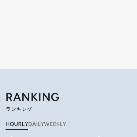
RANKING
ランキング
HOURLY
DAILY
WEEKLY