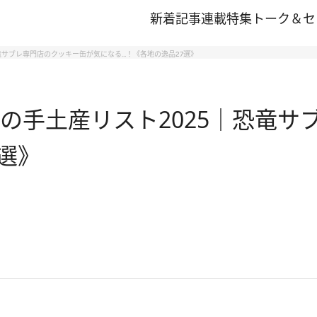
新着記事
連載
特集
トーク＆セ
竜サブレ専門店のクッキー缶が気になる…！《各地の逸品27選》
県の手土産リスト2025｜恐竜
選》