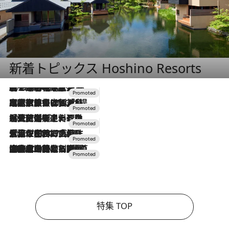
新着トピックス Hoshino Resorts
2026.8.7
【トンボの足水浴】ヒノキの香りに包まれて涼感マックス！約13℃の湧水かけ流しを避暑地「星野温泉 トンボの湯」で体験
2026.7.31
【ホテル帰省】という選択肢をOMOが提案。家族とほどよい距離を保つには「昼は実家、夜は気兼ねなくホテルで！」
2026.7.24
【夏限定ディナーコース】旬を迎える稚鮎や花ズッキーニなどをイタリア・トスカーナの郷土料理の手法で満喫！
2026.7.17
「土佐和ハーブかき氷」がOMO7高知に登場！生姜、山椒、大葉など目にも舌にも涼を呼ぶ郷土の味
2026.7.10
NEW OPEN！【界 草津】名湯の地に誕生。趣の異なる2種の温泉と上州ならではの会席・蕎麦割烹など美食を味わう究極の癒やし旅
特集 TOP