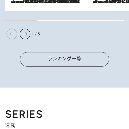
「最後に見られてよかった」上野動物園の東園パンダ舎が解体前に特別公開。8月16日まで延長されたパネル展と共に辿る“半世紀”のパンダ飼育《解体工事の図面あり》
2026.8.8
2026.8.5
【阿川佐和子さんの年とる力】なぜ70代で始めた趣味は“こんなに楽しい”のか？ ピアノ、俳句…スランプに陥っても続けられる“ある秘訣”とは
1 / 5
ランキング一覧
SERIES
連載