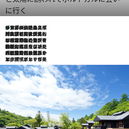
に行く
リスボンの絶品スイーツ「パステル・デ・ナタ」とは？ポルトガル伝統の奥深い世界へ
2026.8.8
2026.7.27
「私の祖国はポルトガル語です」国民的詩人フェルナンド・ペソアと、彼が愛した文学の街を歩く
2026.7.26
ポルトガル近海が育む極上の海の幸。キリリと冷えた白ワインと愉しむ、シーフード専門店の贅沢
2026.7.22
伝統の味をモダンに昇華。高感度な地元客が集う、リスボンの最旬ガストロノミー
2026.7.21
大航海時代の栄華から、震災、独裁、そして革命へ。ポルトガル・首都リスボンの石畳に刻まれた「歴史の光と影」
2026.7.13
エッセイ・ヤマザキマリ「慎ましくも美しき国 ポルトガル」