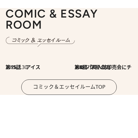
COMIC & ESSAY
ROOM
2026.7.30
第15話 アイス
2026.7.30
第8回「同人誌即売会にチャレンジ その2」
コミック＆エッセイルームTOP