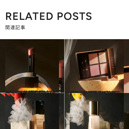
RELATED POSTS
関連記事
2024.12.7
最新ベストコスメ2024【リップ部門】「まるで唇の粘膜そのもの！」KANEBO“生命感ルージュ”が堂々の1位
ビューティ＆ヘルス
2024.12.7
最新ベストコスメ2024【アイシャドウ部門】“透ける立体感”が生まれると話題のTHREEのパレットに注目！
ビューティ＆ヘルス