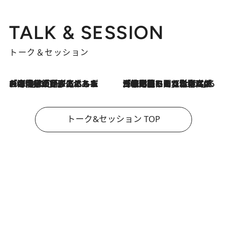
TALK & SESSION
トーク＆セッション
2026.8.3
「今後値上げがあるとすれば…」「リスクがあるのは今年の冬」エネルギー専門家が語る、ホルムズ海峡封鎖が家庭にもたらす“ある心配”
2026.8.3
「住宅建てられない…」「サーチャージ料の高値が続いている」ホルムズ海峡封鎖による影響はいつまで続く？《エネルギー専門家に聞く“どうなる日本の暮らし”》
トーク&セッション TOP