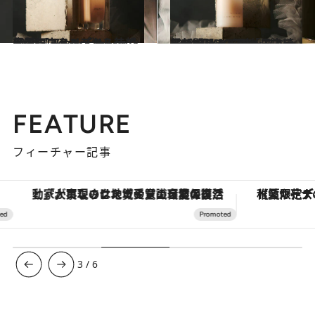
2024.12.9
最新ベストコスメ2024【ファンデーション部門】コスメデコルテの大人気ファンデから待望のグロウタイプ
ビューティ＆ヘルス
2024.12.9
最新ベストコスメ2024【メイクアップベース部門】まるで「エステ帰りの肌！」が一日中続くSUQQUの下地
ビューティ＆ヘルス
FEATURE
フィーチャー記事
「大事なのは地域の意識を変えること」。ロレックス賞受賞の自然保護活動家が実現させたナイジェリアの自然環境の復活
【夏限定ディナーコース】旬を迎
3
/
6