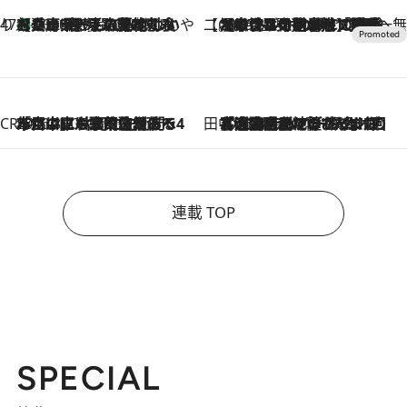
47都道府県の手みやげ ひんやりスイーツで夏を満喫
【兵庫県】この夏絶対食べたい 冷やしておいしいおやつ3選 淡路島の恵みをジェラートに集約
2026.8.8
【CREA×星野リゾート】唯一無二。癒しと発見が待つ場所へ
2026.8.7
【トンボの足水浴】ヒノキの香りに包まれて涼感マックス！約13℃の湧水かけ流しを避暑地「星野温泉 トンボの湯」で体験
CREA'S CHOICE
2026.8.7
「立川にも歌舞伎があるんだよ」 片岡仁左衛門・市川中車ら豪華座組みで4年目の立川立飛歌舞伎へ
田中稲の勝手に再ブーム
2026.8.7
「湘南乃風に憧れて」観客大盛上がりの“タオル回し”に、ラッパー顔負けの高速歌唱まで…さだまさし（74）のアグレッシブすぎる現在地
連載 TOP
SPECIAL