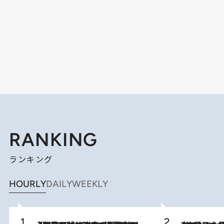
RANKING
ランキング
HOURLY
DAILY
WEEKLY