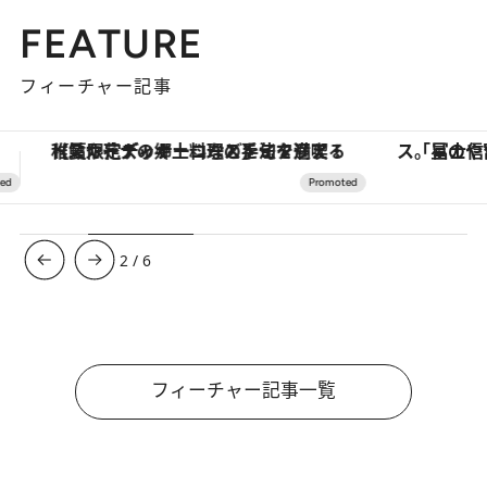
FEATURE
フィーチャー記事
「星のや富士」でデジタルデトックス。冨士信仰の歴史を辿り、心身を調える。
【銀座で出合う最旬美容】美髪ケアや上質な眠
3
/
6
フィーチャー記事一覧