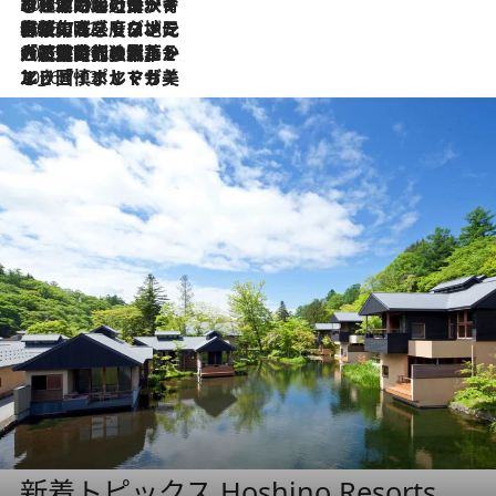
2026.7.26
ポルトガル近海が育む極上の海の幸。キリリと冷えた白ワインと愉しむ、シーフード専門店の贅沢
2026.7.22
伝統の味をモダンに昇華。高感度な地元客が集う、リスボンの最旬ガストロノミー
2026.7.21
大航海時代の栄華から、震災、独裁、そして革命へ。ポルトガル・首都リスボンの石畳に刻まれた「歴史の光と影」
2026.7.13
エッセイ・ヤマザキマリ「慎ましくも美しき国 ポルトガル」
新着トピックス Hoshino Resorts