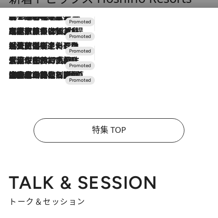
2026.8.7
【トンボの足水浴】ヒノキの香りに包まれて涼感マックス！約13℃の湧水かけ流しを避暑地「星野温泉 トンボの湯」で体験
2026.7.31
【ホテル帰省】という選択肢をOMOが提案。家族とほどよい距離を保つには「昼は実家、夜は気兼ねなくホテルで！」
2026.7.24
【夏限定ディナーコース】旬を迎える稚鮎や花ズッキーニなどをイタリア・トスカーナの郷土料理の手法で満喫！
2026.7.17
「土佐和ハーブかき氷」がOMO7高知に登場！生姜、山椒、大葉など目にも舌にも涼を呼ぶ郷土の味
2026.7.10
NEW OPEN！【界 草津】名湯の地に誕生。趣の異なる2種の温泉と上州ならではの会席・蕎麦割烹など美食を味わう究極の癒やし旅
特集 TOP
TALK & SESSION
トーク＆セッション