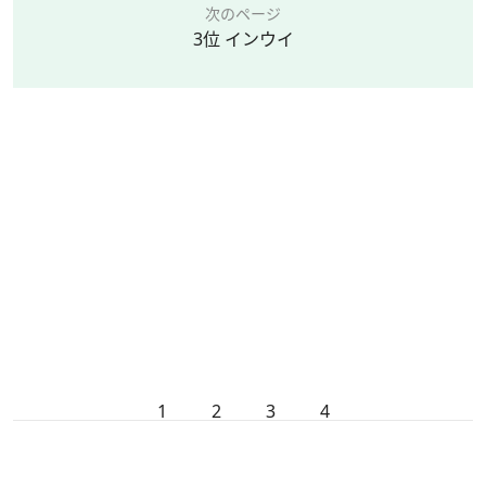
次のページ
3位 インウイ
1
2
3
4