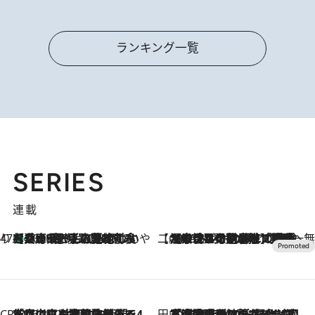
ランキング一覧
SERIES
連載
47都道府県の手みやげ ひんやりスイーツで夏を満喫
【兵庫県】この夏絶対食べたい 冷やしておいしいおやつ3選 淡路島の恵みをジェラートに集約
2026.8.8
【CREA×星野リゾート】唯一無二。癒しと発見が待つ場所へ
2026.8.7
【トンボの足水浴】ヒノキの香りに包まれて涼感マックス！約13℃の湧水かけ流しを避暑地「星野温泉 トンボの湯」で体験
CREA'S CHOICE
2026.8.7
「立川にも歌舞伎があるんだよ」 片岡仁左衛門・市川中車ら豪華座組みで4年目の立川立飛歌舞伎へ
田中稲の勝手に再ブーム
2026.8.7
「湘南乃風に憧れて」観客大盛上がりの“タオル回し”に、ラッパー顔負けの高速歌唱まで…さだまさし（74）のアグレッシブすぎる現在地