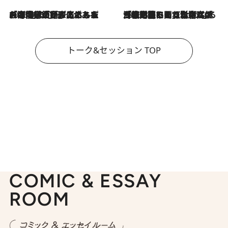
2026.8.3
「今後値上げがあるとすれば…」「リスクがあるのは今年の冬」エネルギー専門家が語る、ホルムズ海峡封鎖が家庭にもたらす“ある心配”
2026.8.3
「住宅建てられない…」「サーチャージ料の高値が続いている」ホルムズ海峡封鎖による影響はいつまで続く？《エネルギー専門家に聞く“どうなる日本の暮らし”》
トーク&セッション TOP
COMIC & ESSAY
ROOM