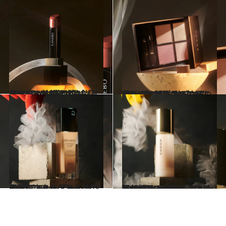
2024.12.7
最新ベストコスメ2024【リップ部門】「まるで唇の粘膜そのもの！」KANEBO“生命感ルージュ”が堂々の1位
ビューティ＆ヘルス
2024.12.7
最新ベストコスメ2024【アイシャドウ部門】“透ける立体感”が生まれると話題のTHREEのパレットに注目！
ビューティ＆ヘルス
2024.12.9
最新ベストコスメ2024【ファンデーション部門】コスメデコルテの大人気ファンデから待望のグロウタイプ
ビューティ＆ヘルス
2024.12.9
最新ベストコスメ2024【メイクアップベース部門】まるで「エステ帰りの肌！」が一日中続くSUQQUの下地
ビューティ＆ヘルス