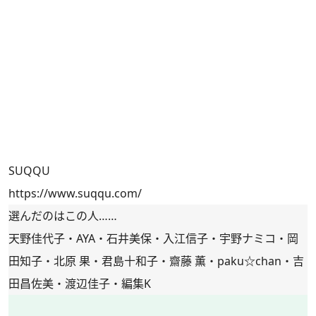
SUQQU
https://www.suqqu.com/
選んだのはこの人……
天野佳代子・AYA・石井美保・入江信子・宇野ナミコ・岡
田知子・北原 果・君島十和子・齋藤 薫・paku☆chan・吉
田昌佐美・渡辺佳子・編集K