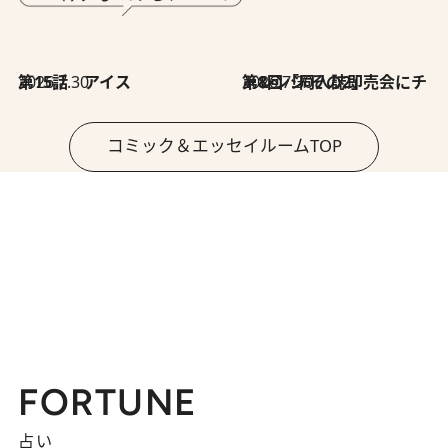
2026.7.30
第15話 アイス
2026.7.30
第8回「同人誌即売会にチャレンジ その2」
コミック＆エッセイルームTOP
FORTUNE
占い