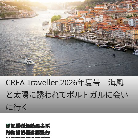
CREA Traveller 2026年夏号 海風
と太陽に誘われてポルトガルに会い
に行く
リスボンの絶品スイーツ「パステル・デ・ナタ」とは？ポルトガル伝統の奥深い世界へ
2026.8.8
2026.7.27
「私の祖国はポルトガル語です」国民的詩人フェルナンド・ペソアと、彼が愛した文学の街を歩く