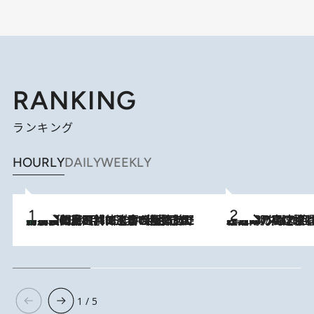
RANKING
ランキング
HOURLY
DAILY
WEEKLY
「最後に見られてよかった」上野動物園の東園パンダ舎が解体前に特別公開。8月16日まで延長されたパネル展と共に辿る“半世紀”のパンダ飼育《解体工事の図面あり》
2026.8.8
2026.8.7
「湘南乃風に憧れて」観客大盛上がりの“タオル回し”に、ラッパー顔負けの高速歌唱まで…さだまさし（74）のアグレッシブすぎる現在地
1 / 5