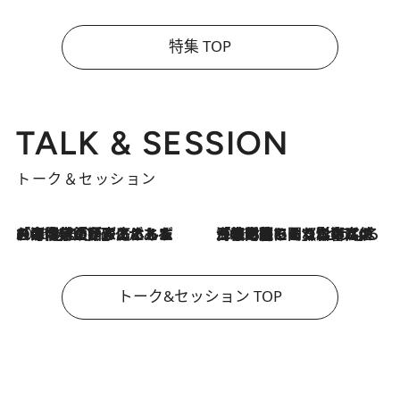
特集 TOP
TALK & SESSION
トーク＆セッション
2026.8.3
「今後値上げがあるとすれば…」「リスクがあるのは今年の冬」エネルギー専門家が語る、ホルムズ海峡封鎖が家庭にもたらす“ある心配”
2026.8.3
「住宅建てられない…」「サーチャージ料の高値が続いている」ホルムズ海峡封鎖による影響はいつまで続く？《エネルギー専門家に聞く“どうなる日本の暮らし”》
トーク&セッション TOP