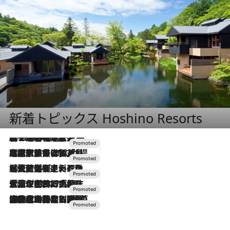
新着トピックス Hoshino Resorts
2026.8.7
【トンボの足水浴】ヒノキの香りに包まれて涼感マックス！約13℃の湧水かけ流しを避暑地「星野温泉 トンボの湯」で体験
2026.7.31
【ホテル帰省】という選択肢をOMOが提案。家族とほどよい距離を保つには「昼は実家、夜は気兼ねなくホテルで！」
2026.7.24
【夏限定ディナーコース】旬を迎える稚鮎や花ズッキーニなどをイタリア・トスカーナの郷土料理の手法で満喫！
2026.7.17
「土佐和ハーブかき氷」がOMO7高知に登場！生姜、山椒、大葉など目にも舌にも涼を呼ぶ郷土の味
2026.7.10
NEW OPEN！【界 草津】名湯の地に誕生。趣の異なる2種の温泉と上州ならではの会席・蕎麦割烹など美食を味わう究極の癒やし旅