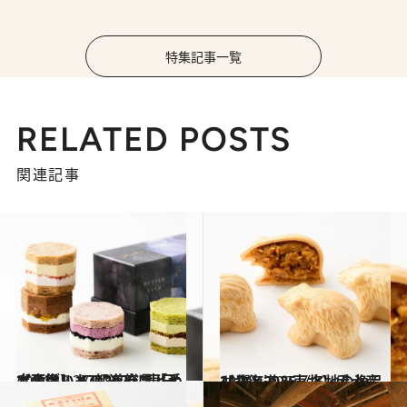
特集記事一覧
RELATED POSTS
関連記事
2024.12.27
【画像】 47都道府県「手土産グルメ」2025 “東日本の旨いもの”を総まとめ
グルメ
2024.12.28
【北海道＆東北】手土産リスト2025《各地の逸品21選》
グルメ