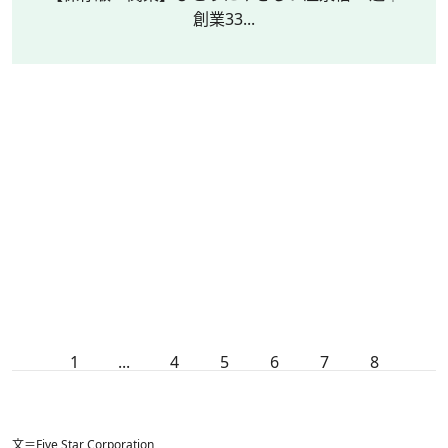
創業33...
1
...
4
5
6
7
8
文＝Five Star Corporation