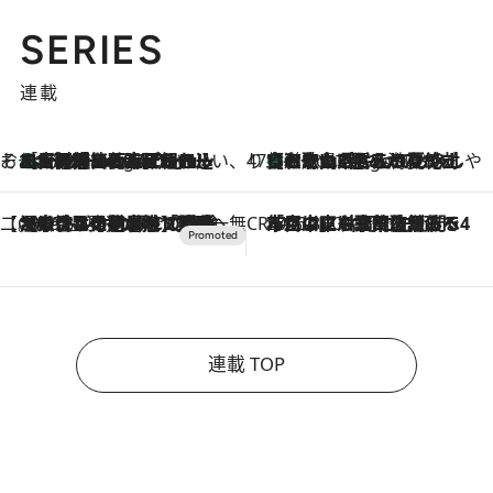
SERIES
連載
そおだよおこの関西おいしい、おやつ紀行
［大阪府箕面市］一皿一皿目の前で仕上げられる、料理を巧みに組み込んだアシェットデセールコース「ミチル アシェット デセール（Michiru assiette dessert）」
6 Hours Ago
47都道府県の手みやげ ひんやりスイーツで夏を満喫
【和歌山県】この夏絶対食べたい 冷やしておいしいおやつ3選 みかんがごろっと丸ごと入ったジュレ
6 Hours Ago
【CREA×星野リゾート】唯一無二。癒しと発見が待つ場所へ
2026.8.7
【トンボの足水浴】ヒノキの香りに包まれて涼感マックス！約13℃の湧水かけ流しを避暑地「星野温泉 トンボの湯」で体験
CREA'S CHOICE
2026.8.7
「立川にも歌舞伎があるんだよ」 片岡仁左衛門・市川中車ら豪華座組みで4年目の立川立飛歌舞伎へ
連載 TOP