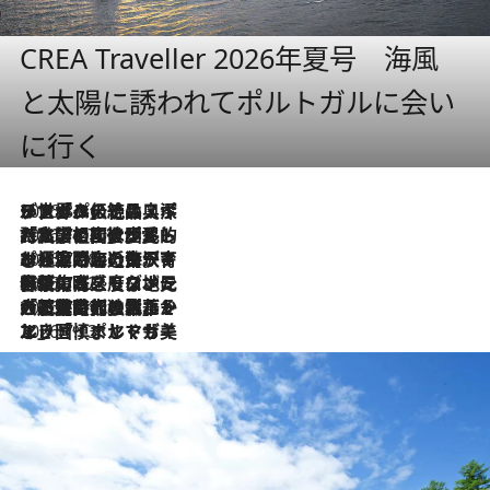
CREA Traveller 2026年夏号 海風
と太陽に誘われてポルトガルに会い
に行く
2026.8.8
リスボンの絶品スイーツ「パステル・デ・ナタ」とは？ポルトガル伝統の奥深い世界へ
2026.7.27
「私の祖国はポルトガル語です」国民的詩人フェルナンド・ペソアと、彼が愛した文学の街を歩く
2026.7.26
ポルトガル近海が育む極上の海の幸。キリリと冷えた白ワインと愉しむ、シーフード専門店の贅沢
2026.7.22
伝統の味をモダンに昇華。高感度な地元客が集う、リスボンの最旬ガストロノミー
2026.7.21
大航海時代の栄華から、震災、独裁、そして革命へ。ポルトガル・首都リスボンの石畳に刻まれた「歴史の光と影」
2026.7.13
エッセイ・ヤマザキマリ「慎ましくも美しき国 ポルトガル」