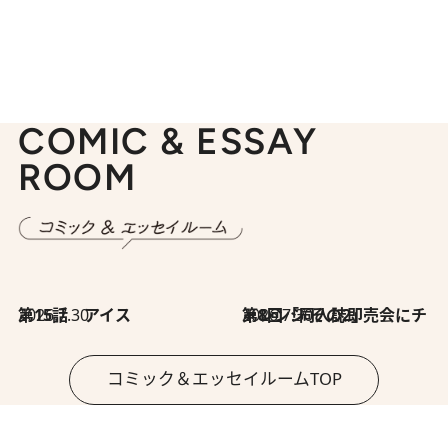
COMIC & ESSAY
ROOM
2026.7.30
第15話 アイス
2026.7.30
第8回「同人誌即売会にチャレンジ その2」
コミック＆エッセイルームTOP