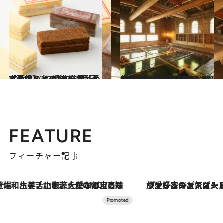
2024.12.27
【画像】 47都道府県「手土産グルメ」2025 “西日本の旨いもの”を総まとめ
グルメ
2024.12.29
【保存版・関東】ひとりにやさしい温泉宿13選｜創業330年の名湯から、都内で非日常が味わえるオーシャンビューリゾートまで
旅＆お出かけ
FEATURE
フィーチャー記事
ヴァシュロン・コンスタンタン「オーヴァーシーズ・オートマティック」。旅愛好家のお気に入りコレクションから、ジェンダーレスな新作が登場
【夏限定ディナーコース】旬を迎