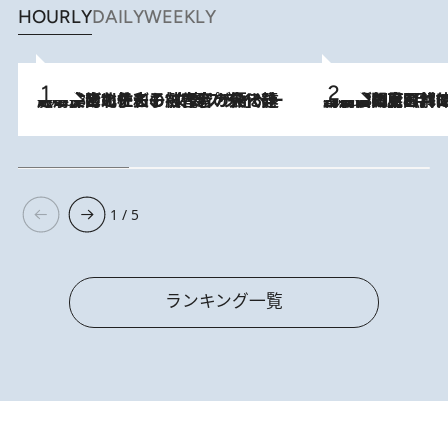
HOURLY
DAILY
WEEKLY
2026.8.3
《「文士の子ども被害者の会」発足！》阿川佐和子（72）が語る遠藤周作に北杜夫、劇作家・矢代静一の子どもたちの“文豪プライベート事件簿”
2026.8.8
「最後に見られてよかった」上野動物園の東園パンダ舎が解体前に特別公開。8月16日まで延長されたパネル展と共に辿る“半世紀”のパンダ飼育《解体工事の図面あり》
1 / 5
ランキング一覧