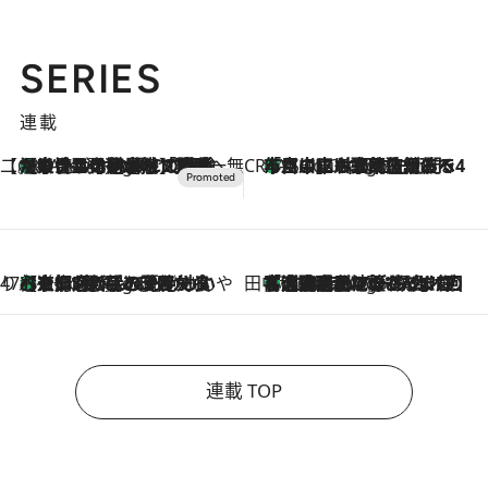
SERIES
連載
【CREA×星野リゾート】唯一無二。癒しと発見が待つ場所へ
【トンボの足水浴】ヒノキの香りに包まれて涼感マックス！約13℃の湧水かけ流しを避暑地「星野温泉 トンボの湯」で体験
2 Hours Ago
CREA'S CHOICE
「立川にも歌舞伎があるんだよ」 片岡仁左衛門・市川中車ら豪華座組みで4年目の立川立飛歌舞伎へ
4 Hours Ago
47都道府県の手みやげ ひんやりスイーツで夏を満喫
【京都府】この夏絶対食べたい 冷やしておいしいおやつ3選 ひと口目から心を掴む新緑のテリーヌ
4 Hours Ago
田中稲の勝手に再ブーム
「湘南乃風に憧れて」観客大盛上がりの“タオル回し”に、ラッパー顔負けの高速歌唱まで…さだまさし（74）のアグレッシブすぎる現在地
9 Hours Ago
連載 TOP