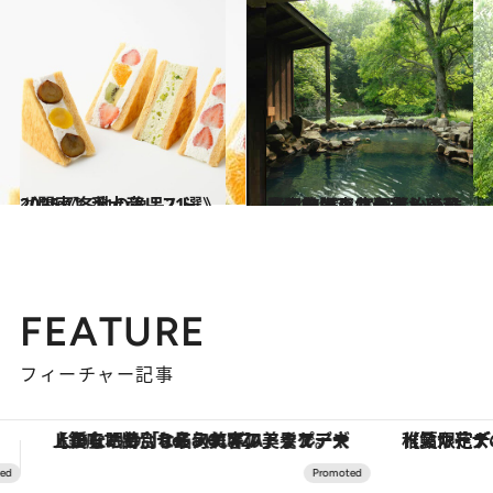
2024.12.29
【関東】手土産リスト2025《各地の逸品21選》
グルメ
2024.12.28
【保存版・北海道＆東北】ひとりにやさしい温泉宿11選｜宮沢賢治の作品に登場した名宿も。秘湯の旅は東北へ！
旅＆お出かけ
FEATURE
フィーチャー記事
【夏限定ディナーコース】旬を迎える稚鮎や花ズッキーニなどをイタリア・トスカーナの郷土料理の手法で満喫！