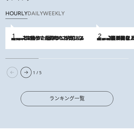
HOURLY
DAILY
WEEKLY
2026.8.5
【阿川佐和子さんの年とる力】なぜ70代で始めた趣味は“こんなに楽しい”のか？ ピアノ、俳句…スランプに陥っても続けられる“ある秘訣”とは
2026.8.5
【なぜ吉沢亮は「気配を消せる」のか？】興行収入208億の『国宝』を経て挑むミュージカル『ディア・エヴァン・ハンセン』。トップ俳優が舞台上でさらけ出した“孤独”とは
1 / 5
ランキング一覧