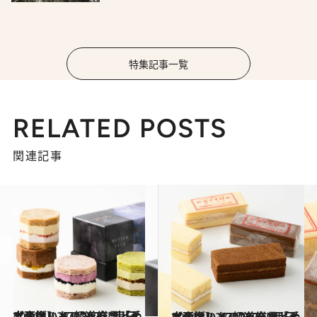
特集記事一覧
RELATED POSTS
関連記事
2024.12.27
【画像】 47都道府県「手土産グルメ」2025 “東日本の旨いもの”を総まとめ
グルメ
2024.12.27
【画像】 47都道府県「手土産グルメ」2025 “西日本の旨いもの”を総まとめ
グルメ