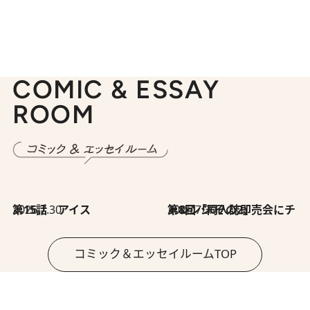
COMIC & ESSAY
ROOM
2026.7.30
第15話 アイス
2026.7.30
第8回「同人誌即売会にチャレンジ その2」
コミック＆エッセイルームTOP