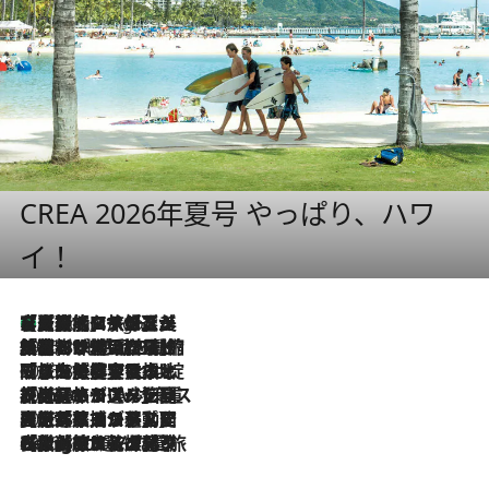
CREA 2026年夏号 やっぱり、ハワ
イ！
【厳選旅コスメ】「多機能アイテムがメイン！」旅好き美容エディターが選んだ夏旅ベストコスメを発表【Mサイズジップ】
4 Hours Ago
2026.8.6
「荷物が増えるほど旅ストレスは増す」美容ジャーナリストがたどり着いた最終結論。“化粧品を劇的に減らす”感動の凝縮美容とは
2026.8.6
「旅先には金髪ウィッグを持参」日本と同じメイクでは損してる!? 美容ジャーナリストが提案する“掟破りの旅美容”とは
2026.8.6
【厳選旅コスメ】「身軽さ＆UV対策重視！」ヘアアーティストshucoが選んだ夏旅ベストコスメを発表【Mサイズジップ】
2026.8.5
【厳選旅コスメ】国内をあちこち移動する河井菜摘が選んだ夏旅ベストコスメ発表！「リラックスアイテムはマスト」【Mサイズジップ】
2026.8.4
【厳選旅コスメ】「紫外線＆乾燥対策しながらメイク感も！」ヘア＆メイクGeorgeが選んだ夏旅ベストコスメを発表！【Mサイズジップ】