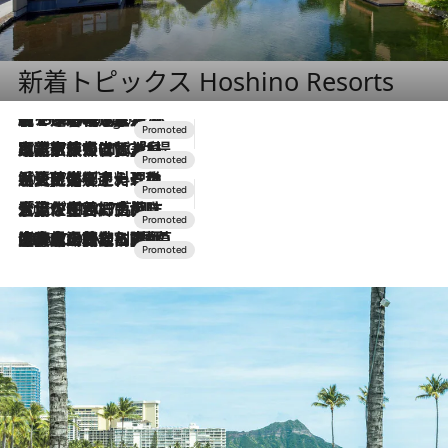
新着トピックス Hoshino Resorts
【トンボの足水浴】ヒノキの香りに包まれて涼感マックス！約13℃の湧水かけ流しを避暑地「星野温泉 トンボの湯」で体験
2 Hours Ago
2026.7.31
【ホテル帰省】という選択肢をOMOが提案。家族とほどよい距離を保つには「昼は実家、夜は気兼ねなくホテルで！」
2026.7.24
【夏限定ディナーコース】旬を迎える稚鮎や花ズッキーニなどをイタリア・トスカーナの郷土料理の手法で満喫！
2026.7.17
「土佐和ハーブかき氷」がOMO7高知に登場！生姜、山椒、大葉など目にも舌にも涼を呼ぶ郷土の味
2026.7.10
NEW OPEN！【界 草津】名湯の地に誕生。趣の異なる2種の温泉と上州ならではの会席・蕎麦割烹など美食を味わう究極の癒やし旅