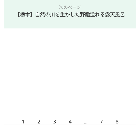
次のページ
【栃木】自然の川を生かした野趣溢れる露天風呂
1
2
3
4
...
7
8