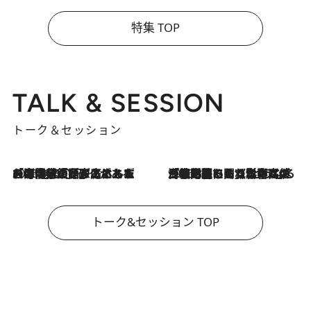
特集 TOP
TALK & SESSION
トーク＆セッション
2026.8.3
「今後値上げがあるとすれば…」「リスクがあるのは今年の冬」エネルギー専門家が語る、ホルムズ海峡封鎖が家庭にもたらす“ある心配”
2026.8.3
「住宅建てられない…」「サーチャージ料の高値が続いている」ホルムズ海峡封鎖による影響はいつまで続く？《エネルギー専門家に聞く“どうなる日本の暮らし”》
トーク&セッション TOP