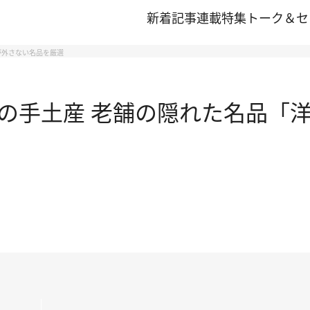
新着記事
連載
特集
トーク＆セ
が外さない名品を厳選
の手土産 老舗の隠れた名品「洋