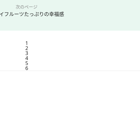
次のページ
イフルーツたっぷりの幸福感
1
2
3
4
5
6