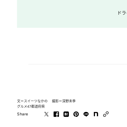
ドラ
文＝スイーツなかの 撮影＝深野未季
グルメ
47都道府県
Share