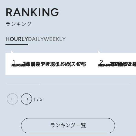
RANKING
ランキング
HOURLY
DAILY
WEEKLY
2026.8.5
【西日本エリアを総まとめ】 47都道府県の手みやげ ひんやりスイーツで夏を満喫
2026.8.5
【阿川佐和子さんの年とる力】なぜ70代で始めた趣味は“こんなに楽しい”のか？ ピアノ、俳句…スランプに陥っても続けられる“ある秘訣”とは
1 / 5
ランキング一覧