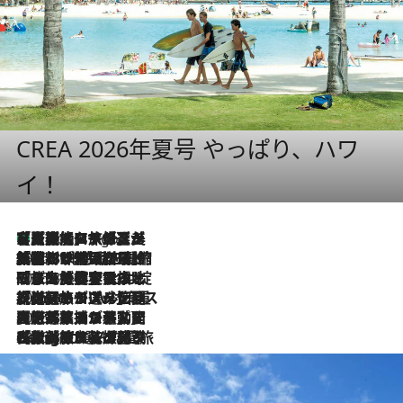
CREA 2026年夏号 やっぱり、ハワ
イ！
【厳選旅コスメ】「多機能アイテムがメイン！」旅好き美容エディターが選んだ夏旅ベストコスメを発表【Mサイズジップ】
2 Hours Ago
2026.8.6
「荷物が増えるほど旅ストレスは増す」美容ジャーナリストがたどり着いた最終結論。“化粧品を劇的に減らす”感動の凝縮美容とは
2026.8.6
「旅先には金髪ウィッグを持参」日本と同じメイクでは損してる!? 美容ジャーナリストが提案する“掟破りの旅美容”とは
2026.8.6
【厳選旅コスメ】「身軽さ＆UV対策重視！」ヘアアーティストshucoが選んだ夏旅ベストコスメを発表【Mサイズジップ】
2026.8.5
【厳選旅コスメ】国内をあちこち移動する河井菜摘が選んだ夏旅ベストコスメ発表！「リラックスアイテムはマスト」【Mサイズジップ】
2026.8.4
【厳選旅コスメ】「紫外線＆乾燥対策しながらメイク感も！」ヘア＆メイクGeorgeが選んだ夏旅ベストコスメを発表！【Mサイズジップ】