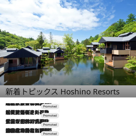
新着トピックス Hoshino Resorts
2026.7.31
【ホテル帰省】という選択肢をOMOが提案。家族とほどよい距離を保つには「昼は実家、夜は気兼ねなくホテルで！」
2026.7.24
【夏限定ディナーコース】旬を迎える稚鮎や花ズッキーニなどをイタリア・トスカーナの郷土料理の手法で満喫！
2026.7.17
「土佐和ハーブかき氷」がOMO7高知に登場！生姜、山椒、大葉など目にも舌にも涼を呼ぶ郷土の味
2026.7.10
NEW OPEN！【界 草津】名湯の地に誕生。趣の異なる2種の温泉と上州ならではの会席・蕎麦割烹など美食を味わう究極の癒やし旅