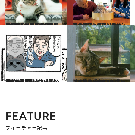
2024.6.16
「ドロドロの展開で唯一の癒し」黒木華演じる倫子の猫・小麻呂（9歳♂）が『光る君へ』出演を掴んだワケ
ライフスタイル
2024.6.7
岩合光昭と角田光代が、初の対談。「猫のかわいさの“後ろ”にあるものを写し留めたい」「猫は、使者」
カルチャー
2024.6.8
“猫とおじさん”は、何故バズる？ 「中年の内なる弱さを猫が引き出す」SNSを席巻する大人気マンガの発明
カルチャー
2024.6.7
【応募作品すべて掲載】 誌面連動「かわいいニャングランプリ」 いよいよ、結果発表！
ライフスタイル
FEATURE
フィーチャー記事