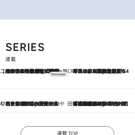
SERIES
連載
【CREA×星野リゾート】唯一無二。癒しと発見が待つ場所へ
【トンボの足水浴】ヒノキの香りに包まれて涼感マックス！約13℃の湧水かけ流しを避暑地「星野温泉 トンボの湯」で体験
16 Minutes Ago
CREA'S CHOICE
「立川にも歌舞伎があるんだよ」 片岡仁左衛門・市川中車ら豪華座組みで4年目の立川立飛歌舞伎へ
2 Hours Ago
47都道府県の手みやげ ひんやりスイーツで夏を満喫
【京都府】この夏絶対食べたい 冷やしておいしいおやつ3選 ひと口目から心を掴む新緑のテリーヌ
2 Hours Ago
田中稲の勝手に再ブーム
「湘南乃風に憧れて」観客大盛上がりの“タオル回し”に、ラッパー顔負けの高速歌唱まで…さだまさし（74）のアグレッシブすぎる現在地
7 Hours Ago
連載 TOP