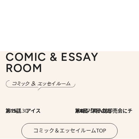
COMIC & ESSAY
ROOM
2026.7.30
第15話 アイス
2026.7.30
第8回「同人誌即売会にチャレンジ その2」
コミック＆エッセイルームTOP