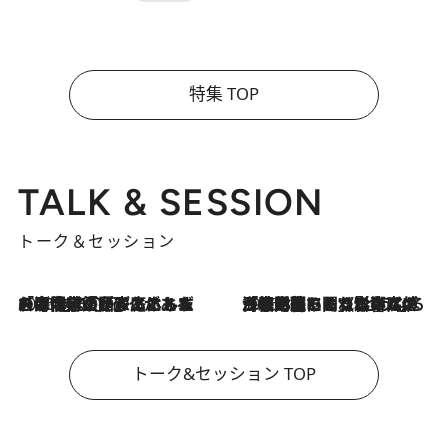
特集 TOP
TALK & SESSION
トーク＆セッション
2026.8.3
「今後値上げがあるとすれば…」「リスクがあるのは今年の冬」エネルギー専門家が語る、ホルムズ海峡封鎖が家庭にもたらす“ある心配”
2026.8.3
「住宅建てられない…」「サーチャージ料の高値が続いている」ホルムズ海峡封鎖による影響はいつまで続く？《エネルギー専門家に聞く“どうなる日本の暮らし”》
トーク&セッション TOP