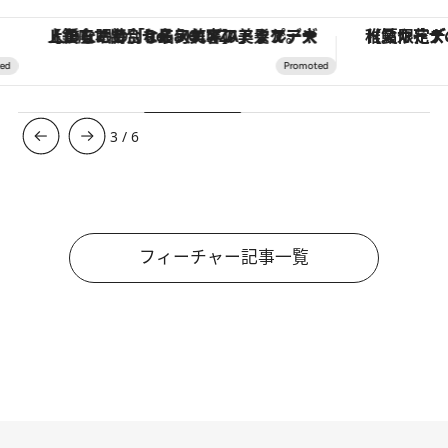
【銀座で出合う最旬美容】美髪ケアや上質な眠り…セルフケアのアップデートから、特別な名入れギフトまで。大人のための「ReFa GINZA」クルーズ
【夏限定ディナーコース】旬を迎
3
/
6
フィーチャー記事一覧