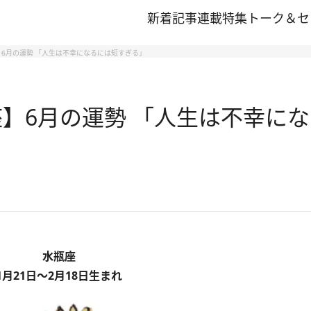
新着記事
連載
特集
トーク＆セ
】6月の運勢 「人生は不幸になるには短すぎる」
座】6月の運勢 「人生は不幸に
水瓶座
1月21日～2月18日生まれ