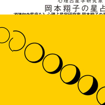
2026.7.31
《ほかの星座も》心理占星学研究家 岡本翔子の
占い