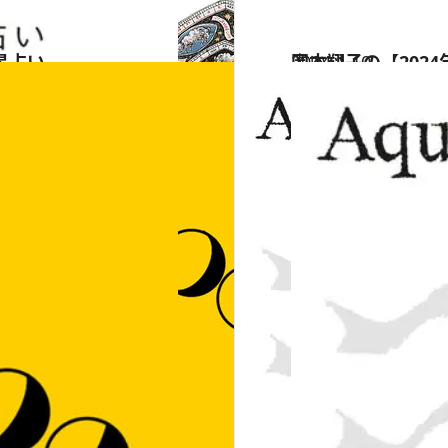
星占い
2024.1.10
岡本翔子の【202
占い