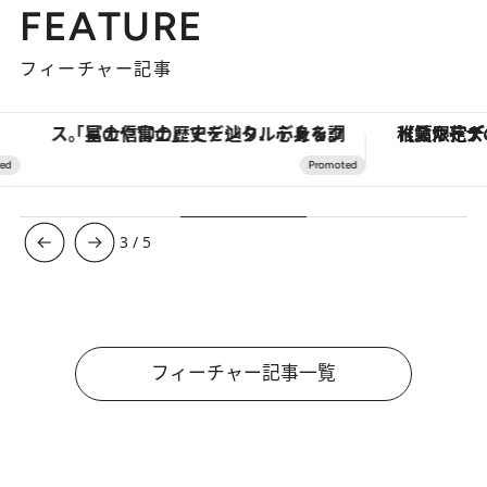
FEATURE
フィーチャー記事
「星のや富士」でデジタルデトックス。冨士信仰の歴史を辿り、心身を調える。
【夏限定ディナーコース】旬を迎える稚鮎や花ズッキーニなどをイタリア・トスカーナの郷土料理の手法で満喫！
4
/
5
フィーチャー記事一覧