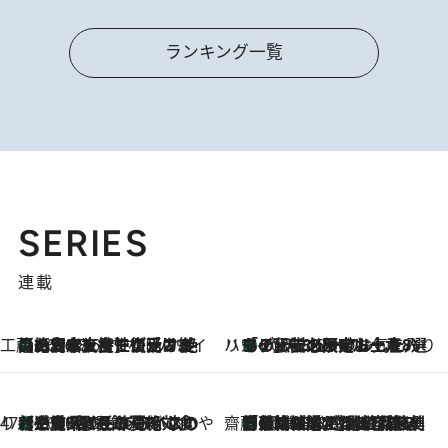
ランキング一覧
SERIES
連載
工藤まやのおもてなしハワイ
【ハワイ土産】ローカルの絶大な支持で復活！ 絶品の幻クッキー《元ファンの日本人女性が受け継いだ名店》
2026.8.6
ハワイ賢者 リサのお気に入りリスト
あの伝説の限定トートも！ リニューアルした「ディーン＆デルーカ ハワイ」で必須のお土産8選
2026.8.6
47都道府県の手みやげ ひんやりスイーツで夏を満喫
【三重県】この夏絶対食べたい 冷やしておいしいおやつ3選 お餅×アイスの新感覚スイーツ
2026.8.6
齋藤 薫 美容脳ルネサンス
「荷物が増えるほど旅ストレスは増す」美容ジャーナリストがたどり着いた最終結論。“化粧品を劇的に減らす”感動の凝縮美容とは
2026.8.6