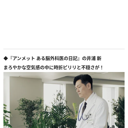
◆『アンメット ある脳外科医の日記』の井浦 新
まろやかな空気感の中に時折ピリリと不穏さが！