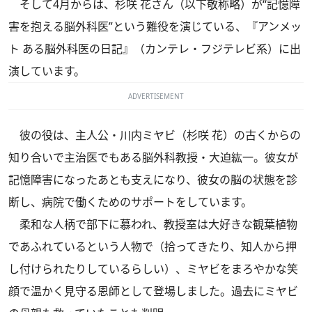
そして4月からは、杉咲 花さん（以下敬称略）が“記憶障
害を抱える脳外科医”という難役を演じている、『アンメッ
ト ある脳外科医の日記』（カンテレ・フジテレビ系）に出
演しています。
ADVERTISEMENT
彼の役は、主人公・川内ミヤビ（杉咲 花）の古くからの
知り合いで主治医でもある脳外科教授・大迫紘一。彼女が
記憶障害になったあとも支えになり、彼女の脳の状態を診
断し、病院で働くためのサポートをしています。
柔和な人柄で部下に慕われ、教授室は大好きな観葉植物
であふれているという人物で（拾ってきたり、知人から押
し付けられたりしているらしい）、ミヤビをまろやかな笑
顔で温かく見守る恩師として登場しました。過去にミヤビ