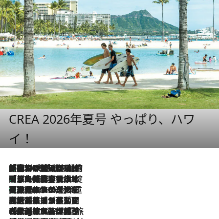
CREA 2026年夏号 やっぱり、ハワ
イ！
「荷物が増えるほど旅ストレスは増す」美容ジャーナリストがたどり着いた最終結論。“化粧品を劇的に減らす”感動の凝縮美容とは
2026.8.6
「旅先には金髪ウィッグを持参」日本と同じメイクでは損してる!? 美容ジャーナリストが提案する“掟破りの旅美容”とは
2026.8.6
【厳選旅コスメ】「身軽さ＆UV対策重視！」ヘアアーティストshucoが選んだ夏旅ベストコスメを発表【Mサイズジップ】
2026.8.6
2026.8.5
【厳選旅コスメ】国内をあちこち移動する河井菜摘が選んだ夏旅ベストコスメ発表！「リラックスアイテムはマスト」【Mサイズジップ】
2026.8.4
【厳選旅コスメ】「紫外線＆乾燥対策しながらメイク感も！」ヘア＆メイクGeorgeが選んだ夏旅ベストコスメを発表！【Mサイズジップ】