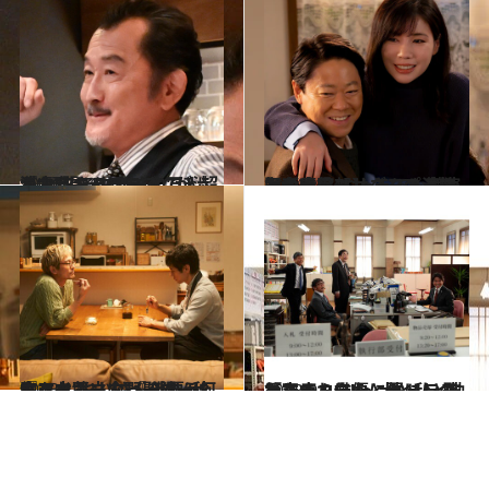
2024.2.24
『おっさんずラブ』ほか、冬ドラは イケてる“頑張るおじさん”が渋滞中 フォロワー30万人超えおじキャラも
カルチャー
2024.2.24
【冬ドラマ】コンプラ無視の暴言 キャラでも嫌われない阿部サダヲ＆ 実演販売士役ノリさんの演技力が凄い
カルチャー
2023.12.1
『マイホームヒーロー』佐々木蔵之介 『きのう何食べた？』内野聖陽…秋ドラも“おじさん俳優”に胸アツ！
カルチャー
2023.9.8
『シッコウ!!～犬と私と執行官～』ほか、夏ドラのおじさん俳優にキュン 酷暑で疲れた心と体にしみわたる！
カルチャー