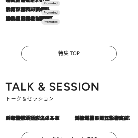
2026.7.24
【夏限定ディナーコース】旬を迎える稚鮎や花ズッキーニなどをイタリア・トスカーナの郷土料理の手法で満喫！
2026.7.17
「土佐和ハーブかき氷」がOMO7高知に登場！生姜、山椒、大葉など目にも舌にも涼を呼ぶ郷土の味
2026.7.10
NEW OPEN！【界 草津】名湯の地に誕生。趣の異なる2種の温泉と上州ならではの会席・蕎麦割烹など美食を味わう究極の癒やし旅
特集 TOP
TALK & SESSION
トーク＆セッション
2026.8.3
「今後値上げがあるとすれば…」「リスクがあるのは今年の冬」エネルギー専門家が語る、ホルムズ海峡封鎖が家庭にもたらす“ある心配”
2026.8.3
「住宅建てられない…」「サーチャージ料の高値が続いている」ホルムズ海峡封鎖による影響はいつまで続く？《エネルギー専門家に聞く“どうなる日本の暮らし”》