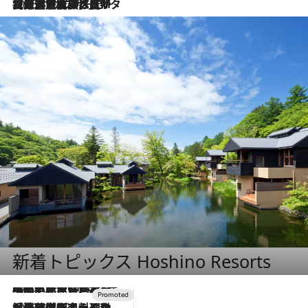
2026.8.3
【厳選旅コスメ】「保湿もタイパ重視！」“サウナ好き”タレント清水みさとが愛用する夏旅ベストコスメを発表！【Mサイズジップ】
新着トピックス Hoshino Resorts
2026.7.31
【ホテル帰省】という選択肢をOMOが提案。家族とほどよい距離を保つには「昼は実家、夜は気兼ねなくホテルで！」