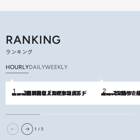
RANKING
ランキング
HOURLY
DAILY
WEEKLY
2026.8.5
【なぜ吉沢亮は「気配を消せる」のか？】興行収入208億の『国宝』を経て挑むミュージカル『ディア・エヴァン・ハンセン』。トップ俳優が舞台上でさらけ出した“孤独”とは
2026.8.5
【阿川佐和子さんの年とる力】なぜ70代で始めた趣味は“こんなに楽しい”のか？ ピアノ、俳句…スランプに陥っても続けられる“ある秘訣”とは
1 / 5