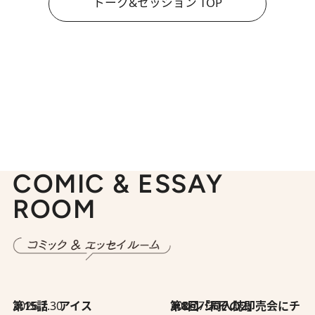
トーク&セッション TOP
COMIC & ESSAY
ROOM
2026.7.30
第15話 アイス
2026.7.30
第8回「同人誌即売会にチャレンジ その2」