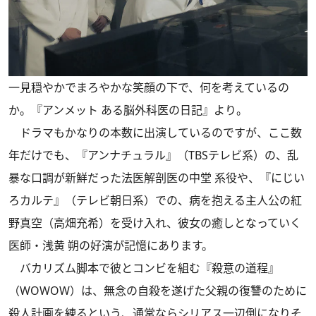
一見穏やかでまろやかな笑顔の下で、何を考えているの
か。『アンメット ある脳外科医の日記』より。
ドラマもかなりの本数に出演しているのですが、ここ数
年だけでも、『アンナチュラル』（TBSテレビ系）の、乱
暴な口調が新鮮だった法医解剖医の中堂 系役や、『にじい
ろカルテ』（テレビ朝日系）での、病を抱える主人公の紅
野真空（高畑充希）を受け入れ、彼女の癒しとなっていく
医師・浅黄 朔の好演が記憶にあります。
バカリズム脚本で彼とコンビを組む『殺意の道程』
（WOWOW）は、無念の自殺を遂げた父親の復讐のために
殺人計画を練るという、通常ならシリアス一辺倒になりそ