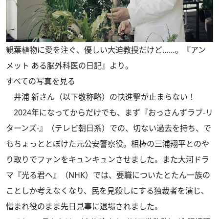
観葉植物に愛を注ぐ、優しい大迫教授だけど……。『アン
メット ある脳外科医の日記』より。
すべての写真を見る
井浦 新さん（以下敬称略）の快進撃が止まらない！
2024年になってからだけでも、まず『おっさんずラブ-リ
ターンズ-』（テレビ朝日系）での、切ない過去を持ち、で
もちょっととぼけた元公安警察役。相棒の三浦翔平とのや
り取りでファンをキュンキュンさせました。また大河ドラ
マ『光る君へ』（NHK）では、要職についたとたん一族の
ことしか考えなくなり、民を見殺しにする独裁者を演じ、
憎まれ役のまま先日見事に退場されました。