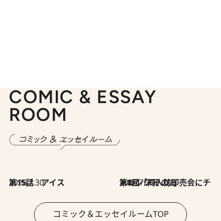
COMIC & ESSAY
ROOM
2026.7.30
第15話 アイス
2026.7.30
第8回「同人誌即売会にチャレンジ その2」
コミック＆エッセイルームTOP