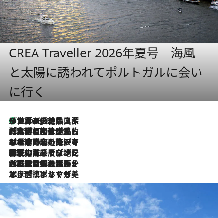
CREA Traveller 2026年夏号 海風
と太陽に誘われてポルトガルに会い
に行く
リスボンの絶品スイーツ「パステル・デ・ナタ」とは？ポルトガル伝統の奥深い世界へ
2026.8.8
2026.7.27
「私の祖国はポルトガル語です」国民的詩人フェルナンド・ペソアと、彼が愛した文学の街を歩く
2026.7.26
ポルトガル近海が育む極上の海の幸。キリリと冷えた白ワインと愉しむ、シーフード専門店の贅沢
2026.7.22
伝統の味をモダンに昇華。高感度な地元客が集う、リスボンの最旬ガストロノミー
2026.7.21
大航海時代の栄華から、震災、独裁、そして革命へ。ポルトガル・首都リスボンの石畳に刻まれた「歴史の光と影」
2026.7.13
エッセイ・ヤマザキマリ「慎ましくも美しき国 ポルトガル」