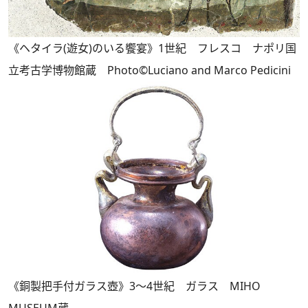
《ヘタイラ(遊女)のいる饗宴》1世紀 フレスコ ナポリ国
立考古学博物館蔵 Photo©Luciano and Marco Pedicini
《銅製把手付ガラス壺》3～4世紀 ガラス MIHO
MUSEUM蔵