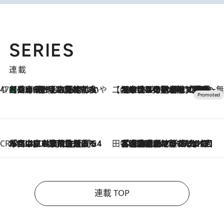
SERIES
連載
47都道府県の手みやげ ひんやりスイーツで夏を満喫
【兵庫県】この夏絶対食べたい 冷やしておいしいおやつ3選 淡路島の恵みをジェラートに集約
2026.8.8
【CREA×星野リゾート】唯一無二。癒しと発見が待つ場所へ
2026.8.7
【トンボの足水浴】ヒノキの香りに包まれて涼感マックス！約13℃の湧水かけ流しを避暑地「星野温泉 トンボの湯」で体験
CREA'S CHOICE
2026.8.7
「立川にも歌舞伎があるんだよ」 片岡仁左衛門・市川中車ら豪華座組みで4年目の立川立飛歌舞伎へ
田中稲の勝手に再ブーム
2026.8.7
「湘南乃風に憧れて」観客大盛上がりの“タオル回し”に、ラッパー顔負けの高速歌唱まで…さだまさし（74）のアグレッシブすぎる現在地
連載 TOP