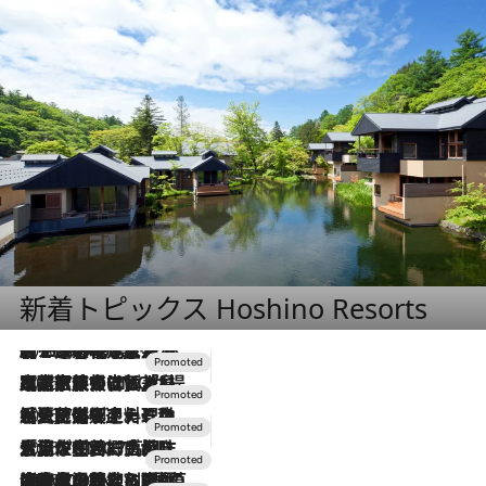
新着トピックス Hoshino Resorts
2026.8.7
【トンボの足水浴】ヒノキの香りに包まれて涼感マックス！約13℃の湧水かけ流しを避暑地「星野温泉 トンボの湯」で体験
2026.7.31
【ホテル帰省】という選択肢をOMOが提案。家族とほどよい距離を保つには「昼は実家、夜は気兼ねなくホテルで！」
2026.7.24
【夏限定ディナーコース】旬を迎える稚鮎や花ズッキーニなどをイタリア・トスカーナの郷土料理の手法で満喫！
2026.7.17
「土佐和ハーブかき氷」がOMO7高知に登場！生姜、山椒、大葉など目にも舌にも涼を呼ぶ郷土の味
2026.7.10
NEW OPEN！【界 草津】名湯の地に誕生。趣の異なる2種の温泉と上州ならではの会席・蕎麦割烹など美食を味わう究極の癒やし旅