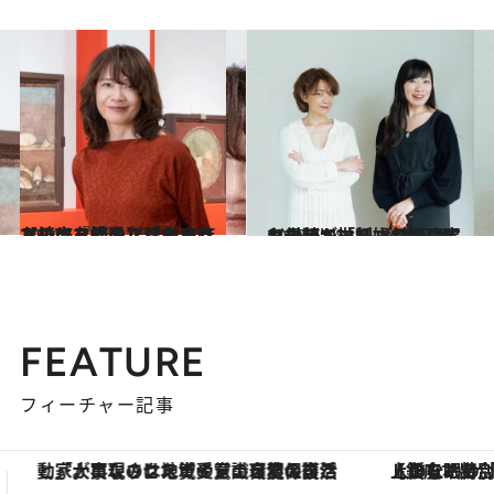
2024.5.9
【続きを読む】「ずっとルシウスと過ごしてきた」ヤマザキマリが11年ぶりに『続テルマエ・ロマエ』を描いた理由
カルチャー
2023.6.18
ヤマザキマリ ✕ 内田舞〈対談〉「妊婦なのに肩を出している」何をしても母親が批判される日本
カルチャー
FEATURE
フィーチャー記事
【銀座で出合う最旬美容】美髪ケアや上質な眠り…セルフケアのアップデートから、特別な名入れギフトまで。大人のための「ReFa GINZA」クルーズ
【夏限定ディナーコース】旬を迎