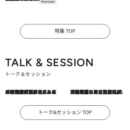
特集 TOP
TALK & SESSION
トーク＆セッション
2026.8.3
「今後値上げがあるとすれば…」「リスクがあるのは今年の冬」エネルギー専門家が語る、ホルムズ海峡封鎖が家庭にもたらす“ある心配”
2026.8.3
「住宅建てられない…」「サーチャージ料の高値が続いている」ホルムズ海峡封鎖による影響はいつまで続く？《エネルギー専門家に聞く“どうなる日本の暮らし”》
トーク&セッション TOP