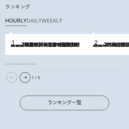
ランキング
HOURLY
DAILY
WEEKLY
「最後に見られてよかった」上野動物園の東園パンダ舎が解体前に特別公開。8月16日まで延長されたパネル展と共に辿る“半世紀”のパンダ飼育《解体工事の図面あり》
2026.8.8
2026.8.7
「湘南乃風に憧れて」観客大盛上がりの“タオル回し”に、ラッパー顔負けの高速歌唱まで…さだまさし（74）のアグレッシブすぎる現在地
1 / 5
ランキング一覧