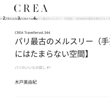
トップ
旅＆お出かけ
CREA Traveller
パリ最古のメルスリー（手芸店）へ約190年の歴史を誇るウルト
CREA Traveller
vol.344
パリ最古のメルスリー（手芸
にはたまらない空間】
パリのいいもの探し #1
木戸美由紀