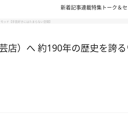
新着記事
連載
特集
トーク＆セ
ラモッド【手芸好きにはたまらない空間】
店）へ 約190年の歴史を誇る