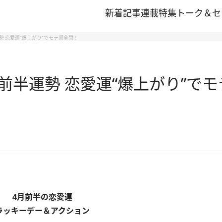
新着記事
連載
特集
トーク＆セ
勢 恋愛運“爆上がり”でモテ期全開！
月前半運勢 恋愛運“爆上がり”で
4月前半の恋愛運
ラッキーデー＆アクション