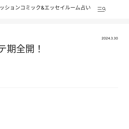
ッション
コミック&エッセイルーム
占い
2024.3.30
モテ期全開！