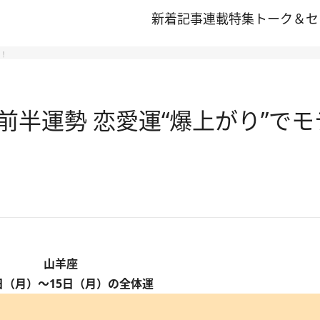
新着記事
連載
特集
トーク＆セ
開！
月前半運勢 恋愛運“爆上がり”で
山羊座
日（月）～15日（月）の全体運