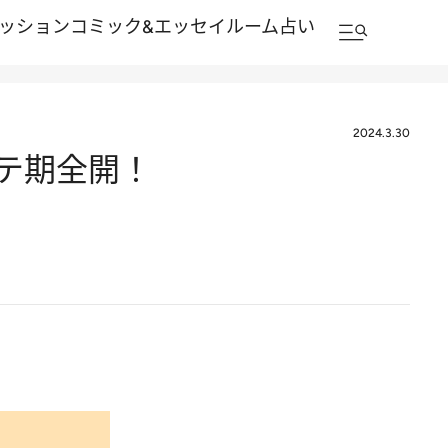
ッション
コミック&エッセイルーム
占い
2024.3.30
モテ期全開！