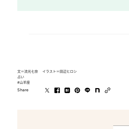
文＝流光七奈 イラスト＝田辺ヒロシ
占い
#山羊座
Share