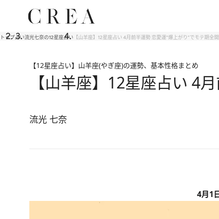
トップ
占い
流光七奈の12星座占い
【山羊座】12星座占い 4月前半運勢 恋愛運“爆上がり”でモテ期全
【12星座占い】山羊座(やぎ座)の運勢、基本性格まとめ
【山羊座】12星座占い 4
流光 七奈
4月1