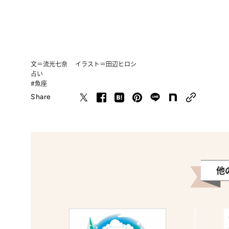
文＝流光七奈 イラスト＝田辺ヒロシ
占い
#魚座
Share
他