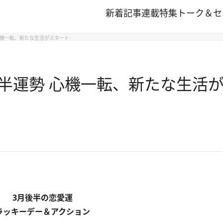
新着記事
連載
特集
トーク＆セ
 心機一転、新たな生活がスタート
後半運勢 心機一転、新たな生活
3月後半の恋愛運
ラッキーデー＆アクション