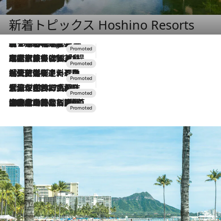
新着トピックス Hoshino Resorts
【トンボの足水浴】ヒノキの香りに包まれて涼感マックス！約13℃の湧水かけ流しを避暑地「星野温泉 トンボの湯」で体験
8 Hours Ago
2026.7.31
【ホテル帰省】という選択肢をOMOが提案。家族とほどよい距離を保つには「昼は実家、夜は気兼ねなくホテルで！」
2026.7.24
【夏限定ディナーコース】旬を迎える稚鮎や花ズッキーニなどをイタリア・トスカーナの郷土料理の手法で満喫！
2026.7.17
「土佐和ハーブかき氷」がOMO7高知に登場！生姜、山椒、大葉など目にも舌にも涼を呼ぶ郷土の味
2026.7.10
NEW OPEN！【界 草津】名湯の地に誕生。趣の異なる2種の温泉と上州ならではの会席・蕎麦割烹など美食を味わう究極の癒やし旅