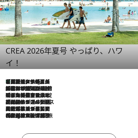
CREA 2026年夏号 やっぱり、ハワ
イ！
【厳選旅コスメ】「多機能アイテムがメイン！」旅好き美容エディターが選んだ夏旅ベストコスメを発表【Mサイズジップ】
10 Hours Ago
2026.8.6
「荷物が増えるほど旅ストレスは増す」美容ジャーナリストがたどり着いた最終結論。“化粧品を劇的に減らす”感動の凝縮美容とは
2026.8.6
「旅先には金髪ウィッグを持参」日本と同じメイクでは損してる!? 美容ジャーナリストが提案する“掟破りの旅美容”とは
2026.8.6
【厳選旅コスメ】「身軽さ＆UV対策重視！」ヘアアーティストshucoが選んだ夏旅ベストコスメを発表【Mサイズジップ】
2026.8.5
【厳選旅コスメ】国内をあちこち移動する河井菜摘が選んだ夏旅ベストコスメ発表！「リラックスアイテムはマスト」【Mサイズジップ】
2026.8.4
【厳選旅コスメ】「紫外線＆乾燥対策しながらメイク感も！」ヘア＆メイクGeorgeが選んだ夏旅ベストコスメを発表！【Mサイズジップ】