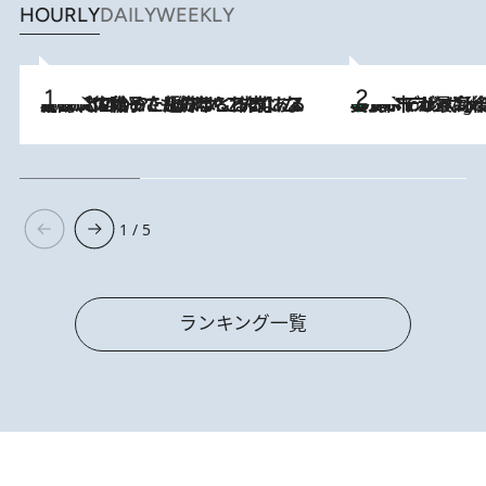
HOURLY
DAILY
WEEKLY
2026.8.5
【阿川佐和子さんの年とる力】なぜ70代で始めた趣味は“こんなに楽しい”のか？ ピアノ、俳句…スランプに陥っても続けられる“ある秘訣”とは
美食、デザイン、ホスピタリティのすべてが最高峰！ ノルウェー第4の都市スタヴァンゲルのW
10 Hours Ago
1 / 5
ランキング一覧