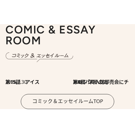
COMIC & ESSAY
ROOM
2026.7.30
第15話 アイス
2026.7.30
第8回「同人誌即売会にチャレンジ その2」
コミック＆エッセイルームTOP