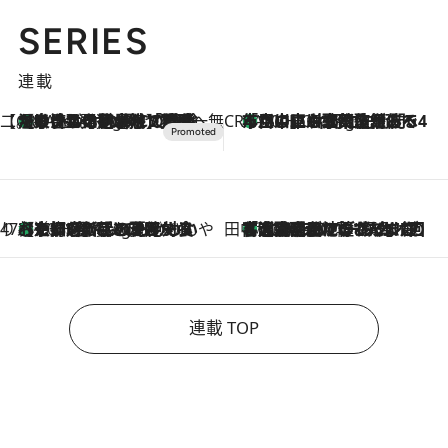
SERIES
連載
【CREA×星野リゾート】唯一無二。癒しと発見が待つ場所へ
【トンボの足水浴】ヒノキの香りに包まれて涼感マックス！約13℃の湧水かけ流しを避暑地「星野温泉 トンボの湯」で体験
8 Hours Ago
CREA'S CHOICE
「立川にも歌舞伎があるんだよ」 片岡仁左衛門・市川中車ら豪華座組みで4年目の立川立飛歌舞伎へ
10 Hours Ago
47都道府県の手みやげ ひんやりスイーツで夏を満喫
【京都府】この夏絶対食べたい 冷やしておいしいおやつ3選 ひと口目から心を掴む新緑のテリーヌ
10 Hours Ago
田中稲の勝手に再ブーム
「湘南乃風に憧れて」観客大盛上がりの“タオル回し”に、ラッパー顔負けの高速歌唱まで…さだまさし（74）のアグレッシブすぎる現在地
2026.8.7
連載 TOP