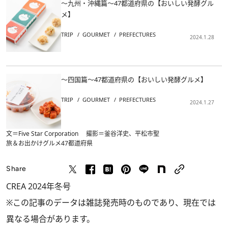
～九州・沖縄篇～47都道府県の【おいしい発酵グル
メ】
TRIP
GOURMET
PREFECTURES
2024.1.28
～四国篇～47都道府県の【おいしい発酵グルメ】
TRIP
GOURMET
PREFECTURES
2024.1.27
文＝Five Star Corporation 撮影＝釜谷洋史、平松市聖
旅＆お出かけ
グルメ
47都道府県
Share
CREA 2024年冬号
※この記事のデータは雑誌発売時のものであり、現在では
異なる場合があります。