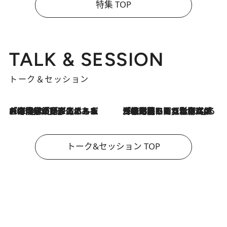
特集 TOP
TALK & SESSION
トーク＆セッション
2026.8.3
「今後値上げがあるとすれば…」「リスクがあるのは今年の冬」エネルギー専門家が語る、ホルムズ海峡封鎖が家庭にもたらす“ある心配”
2026.8.3
「住宅建てられない…」「サーチャージ料の高値が続いている」ホルムズ海峡封鎖による影響はいつまで続く？《エネルギー専門家に聞く“どうなる日本の暮らし”》
トーク&セッション TOP