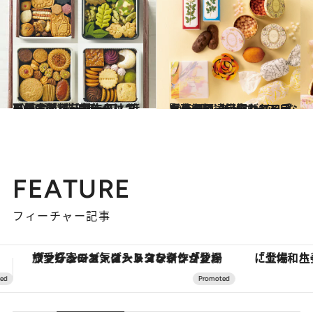
2023.12.17
可愛すぎる【名作クッキー缶9選】猫モチーフ、ほろほろスノーボール… プロが太鼓判を押すのはコレ
グルメ
2023.12.16
賢人御用達【喜ばれる手土産4選】美ビジュアルなお菓子に一目惚れアンティーク柄、繊細なバラ…
グルメ
FEATURE
フィーチャー記事
「土佐和ハーブかき氷」がOMO7高知に登場！生姜、山椒、大葉など目にも舌にも涼を呼ぶ郷土の味
【夏限定ディナーコース】旬を迎