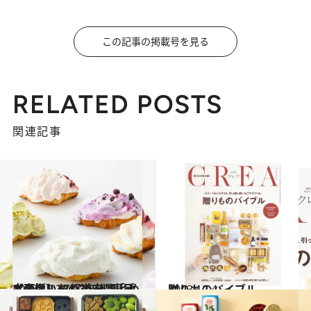
この記事の掲載号を見る
RELATED POSTS
関連記事
2023.12.22
【画像】47都道府県「手土産グルメ」2024 “東日本の旨いもの”を総まとめ
グルメ
2023.12.4
贈りものバイブル
グルメ