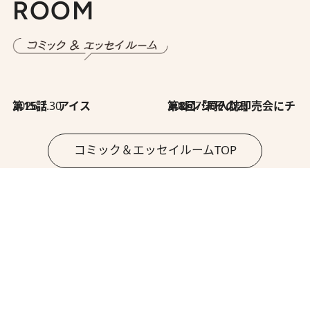
ROOM
2026.7.30
第15話 アイス
2026.7.30
第8回「同人誌即売会にチャレンジ その2」
コミック＆エッセイルームTOP