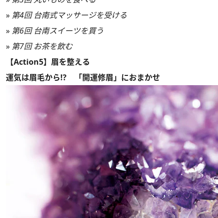
»
第4回 台南式マッサージを受ける
»
第6回 台南スイーツを買う
»
第7回 お茶を飲む
【Action5】眉を整える
運気は眉毛から!? 「開運修眉」におまかせ