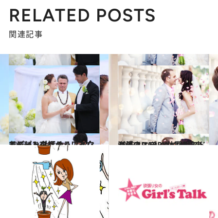
RELATED POSTS
関連記事
2013.12.21
チャートで探せる！あなたにピッタリのハワイウエディング
ライフスタイル
2013.12.17
海外ウエディング経験者が語るHAPPY体験とアドバイス
ライフスタイル