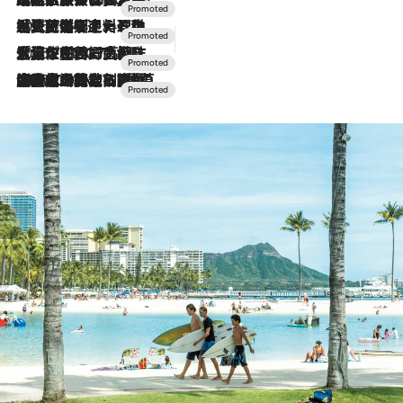
2026.7.24
【夏限定ディナーコース】旬を迎える稚鮎や花ズッキーニなどをイタリア・トスカーナの郷土料理の手法で満喫！
2026.7.17
「土佐和ハーブかき氷」がOMO7高知に登場！生姜、山椒、大葉など目にも舌にも涼を呼ぶ郷土の味
2026.7.10
NEW OPEN！【界 草津】名湯の地に誕生。趣の異なる2種の温泉と上州ならではの会席・蕎麦割烹など美食を味わう究極の癒やし旅