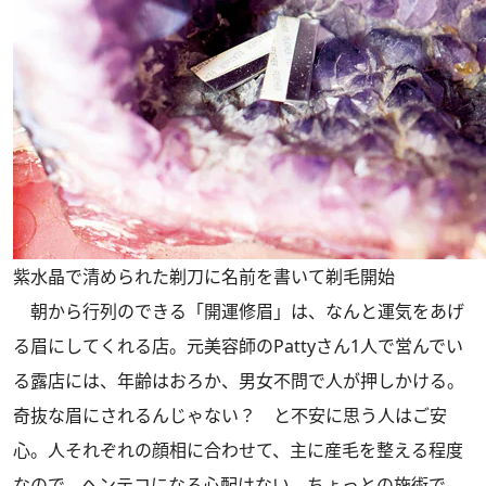
紫水晶で清められた剃刀に名前を書いて剃毛開始
朝から行列のできる「開運修眉」は、なんと運気をあげ
る眉にしてくれる店。元美容師のPattyさん1人で営んでい
る露店には、年齢はおろか、男女不問で人が押しかける。
奇抜な眉にされるんじゃない？ と不安に思う人はご安
心。人それぞれの顔相に合わせて、主に産毛を整える程度
なので、ヘンテコになる心配はない。ちょっとの施術で、