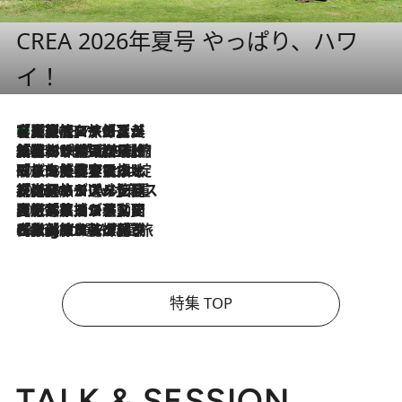
CREA 2026年夏号 やっぱり、ハワ
イ！
【厳選旅コスメ】「多機能アイテムがメイン！」旅好き美容エディターが選んだ夏旅ベストコスメを発表【Mサイズジップ】
2026.8.7
2026.8.6
「荷物が増えるほど旅ストレスは増す」美容ジャーナリストがたどり着いた最終結論。“化粧品を劇的に減らす”感動の凝縮美容とは
2026.8.6
「旅先には金髪ウィッグを持参」日本と同じメイクでは損してる!? 美容ジャーナリストが提案する“掟破りの旅美容”とは
2026.8.6
【厳選旅コスメ】「身軽さ＆UV対策重視！」ヘアアーティストshucoが選んだ夏旅ベストコスメを発表【Mサイズジップ】
2026.8.5
【厳選旅コスメ】国内をあちこち移動する河井菜摘が選んだ夏旅ベストコスメ発表！「リラックスアイテムはマスト」【Mサイズジップ】
2026.8.4
【厳選旅コスメ】「紫外線＆乾燥対策しながらメイク感も！」ヘア＆メイクGeorgeが選んだ夏旅ベストコスメを発表！【Mサイズジップ】
特集 TOP
TALK & SESSION