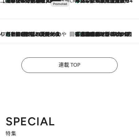
【CREA×星野リゾート】唯一無二。癒しと発見が待つ場所へ
【トンボの足水浴】ヒノキの香りに包まれて涼感マックス！約13℃の湧水かけ流しを避暑地「星野温泉 トンボの湯」で体験
2026.8.7
CREA'S CHOICE
「立川にも歌舞伎があるんだよ」 片岡仁左衛門・市川中車ら豪華座組みで4年目の立川立飛歌舞伎へ
2026.8.7
47都道府県の手みやげ ひんやりスイーツで夏を満喫
【京都府】この夏絶対食べたい 冷やしておいしいおやつ3選 ひと口目から心を掴む新緑のテリーヌ
2026.8.7
田中稲の勝手に再ブーム
「湘南乃風に憧れて」観客大盛上がりの“タオル回し”に、ラッパー顔負けの高速歌唱まで…さだまさし（74）のアグレッシブすぎる現在地
2026.8.7
連載 TOP
SPECIAL
特集