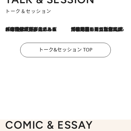
トーク＆セッション
2026.8.3
「今後値上げがあるとすれば…」「リスクがあるのは今年の冬」エネルギー専門家が語る、ホルムズ海峡封鎖が家庭にもたらす“ある心配”
2026.8.3
「住宅建てられない…」「サーチャージ料の高値が続いている」ホルムズ海峡封鎖による影響はいつまで続く？《エネルギー専門家に聞く“どうなる日本の暮らし”》
トーク&セッション TOP
COMIC & ESSAY