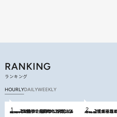
RANKING
ランキング
HOURLY
DAILY
WEEKLY
2026.8.5
【阿川佐和子さんの年とる力】なぜ70代で始めた趣味は“こんなに楽しい”のか？ ピアノ、俳句…スランプに陥っても続けられる“ある秘訣”とは
2026.8.5
下町風情あふれる台北屈指の人気エリア・大稲埕でセンスのいい台湾土産《ヴィン