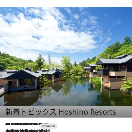
新着トピックス Hoshino Resorts
【トンボの足水浴】ヒノキの香りに包まれて涼感マックス！約13℃の湧水かけ流しを避暑地「星野温泉 トンボの湯」で体験
2026.8.7
2026.7.31
【ホテル帰省】という選択肢をOMOが提案。家族とほどよい距離を保つには「昼は実家、夜は気兼ねなくホテルで！」