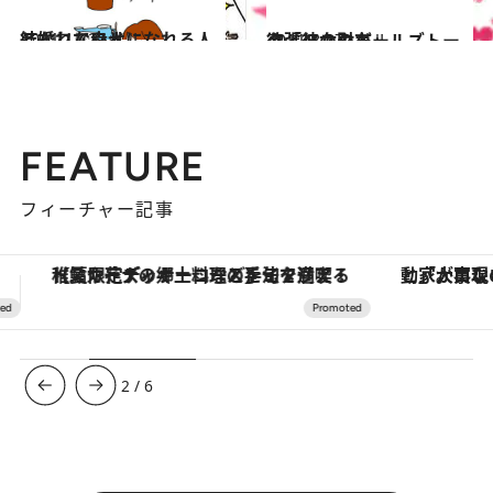
2011.11.2
結婚して幸せになれる人となれない人
ライフスタイル
2011.8.17
欲張り女のガールズトーク「彼の財布」
ライフスタイル
FEATURE
フィーチャー記事
「大事なのは地域の意識を変えること」。ロレックス賞受賞の自然保護活動家が実現させたナイジェリアの自然環境の復活
3
/
6