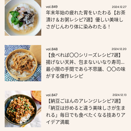
vol.849
2024.12.27
年末年始の疲れた胃をいたわる【お茶
漬け＆お粥レシピ7選】優しい美味し
さがじんわり体に染みわたる！
vol.848
2024.12.20
【食べれば〇〇シリーズレシピ7選】
揚げない天丼、包まないいなり寿司…
最小限の手間であら不思議、〇〇の味
がする傑作レシピ
vol.847
2024.12.13
【納豆ごはんのアレンジレシピ7選】
「納豆は炒めると違う美味しさが生ま
れる」毎日でも食べたくなる技ありア
イデア満載