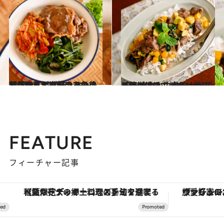
2023.9.11
【ごはんが進むやみつき丼レシピ】 焼肉、キムチ、野菜ナムルの三色丼 野菜ナムルは好きなもので作ろう！
グルメ
2023.9.29
【簡単エスニックレシピ】 爽やか！ 牛ミントのっけごはん 牛肉をナンプラーに漬けて焼くと美味
グルメ
FEATURE
フィーチャー記事
【夏限定ディナーコース】旬を迎える稚鮎や花ズッキーニなどをイタリア・トスカーナの郷土料理の手法で満喫！
ヴァシュロン・コンスタンタン