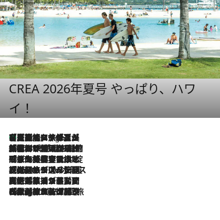
CREA 2026年夏号 やっぱり、ハワ
イ！
【厳選旅コスメ】「多機能アイテムがメイン！」旅好き美容エディターが選んだ夏旅ベストコスメを発表【Mサイズジップ】
8 Hours Ago
2026.8.6
「荷物が増えるほど旅ストレスは増す」美容ジャーナリストがたどり着いた最終結論。“化粧品を劇的に減らす”感動の凝縮美容とは
2026.8.6
「旅先には金髪ウィッグを持参」日本と同じメイクでは損してる!? 美容ジャーナリストが提案する“掟破りの旅美容”とは
2026.8.6
【厳選旅コスメ】「身軽さ＆UV対策重視！」ヘアアーティストshucoが選んだ夏旅ベストコスメを発表【Mサイズジップ】
2026.8.5
【厳選旅コスメ】国内をあちこち移動する河井菜摘が選んだ夏旅ベストコスメ発表！「リラックスアイテムはマスト」【Mサイズジップ】
2026.8.4
【厳選旅コスメ】「紫外線＆乾燥対策しながらメイク感も！」ヘア＆メイクGeorgeが選んだ夏旅ベストコスメを発表！【Mサイズジップ】