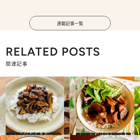
連載記事一覧
RELATED POSTS
関連記事
2023.10.10
【秋が香るごちそうレシピ】 カリカリきのこと牛肉ののっけライス 「強火で強気」に炒めるのがカギ！
グルメ
2023.3.6
白央篤司のいいもの見つけたシリーズ 宮城県生まれ“牛タン煮込み”缶詰 驚きのおいしさ、丼にしてどうぞ！
グルメ