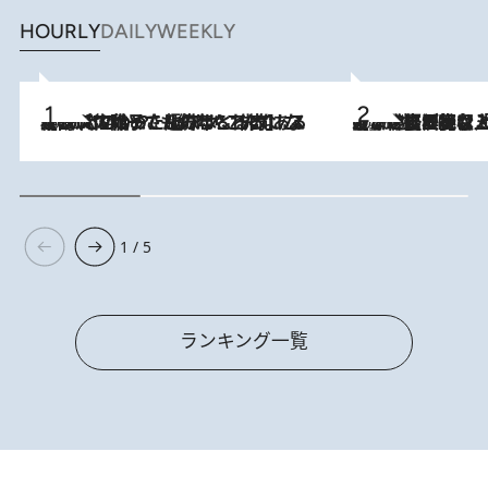
HOURLY
DAILY
WEEKLY
2026.8.5
【阿川佐和子さんの年とる力】なぜ70代で始めた趣味は“こんなに楽しい”のか？ ピアノ、俳句…スランプに陥っても続けられる“ある秘訣”とは
2026.8.5
【なぜ吉沢亮は「気配を消せる」のか？】興行収入208億の『国宝』を経て挑むミュージカル『ディア・エヴァン・ハンセン』。トップ俳優が舞台上でさらけ出した“孤独”とは
1 / 5
ランキング一覧