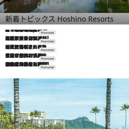
新着トピックス Hoshino Resorts
【トンボの足水浴】ヒノキの香りに包まれて涼感マックス！約13℃の湧水かけ流しを避暑地「星野温泉 トンボの湯」で体験
6 Hours Ago
2026.7.31
【ホテル帰省】という選択肢をOMOが提案。家族とほどよい距離を保つには「昼は実家、夜は気兼ねなくホテルで！」
2026.7.24
【夏限定ディナーコース】旬を迎える稚鮎や花ズッキーニなどをイタリア・トスカーナの郷土料理の手法で満喫！
2026.7.17
「土佐和ハーブかき氷」がOMO7高知に登場！生姜、山椒、大葉など目にも舌にも涼を呼ぶ郷土の味
2026.7.10
NEW OPEN！【界 草津】名湯の地に誕生。趣の異なる2種の温泉と上州ならではの会席・蕎麦割烹など美食を味わう究極の癒やし旅