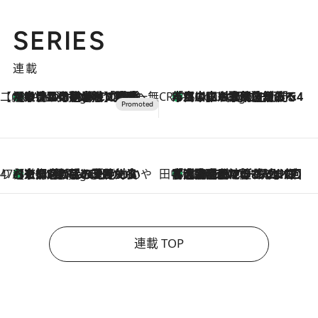
SERIES
連載
【CREA×星野リゾート】唯一無二。癒しと発見が待つ場所へ
【トンボの足水浴】ヒノキの香りに包まれて涼感マックス！約13℃の湧水かけ流しを避暑地「星野温泉 トンボの湯」で体験
6 Hours Ago
CREA'S CHOICE
「立川にも歌舞伎があるんだよ」 片岡仁左衛門・市川中車ら豪華座組みで4年目の立川立飛歌舞伎へ
8 Hours Ago
47都道府県の手みやげ ひんやりスイーツで夏を満喫
【京都府】この夏絶対食べたい 冷やしておいしいおやつ3選 ひと口目から心を掴む新緑のテリーヌ
8 Hours Ago
田中稲の勝手に再ブーム
「湘南乃風に憧れて」観客大盛上がりの“タオル回し”に、ラッパー顔負けの高速歌唱まで…さだまさし（74）のアグレッシブすぎる現在地
2026.8.7
連載 TOP