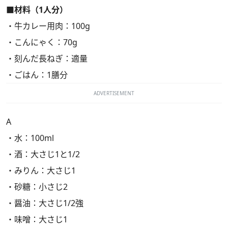
■材料（1人分）
・牛カレー用肉：100g
・こんにゃく：70g
・刻んだ長ねぎ：適量
・ごはん：1膳分
ADVERTISEMENT
A
・水：100ml
・酒：大さじ1と1/2
・みりん：大さじ1
・砂糖：小さじ2
・醤油：大さじ1/2強
・味噌：大さじ1