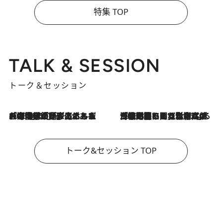
特集 TOP
TALK & SESSION
トーク＆セッション
2026.8.3
「今後値上げがあるとすれば…」「リスクがあるのは今年の冬」エネルギー専門家が語る、ホルムズ海峡封鎖が家庭にもたらす“ある心配”
2026.8.3
「住宅建てられない…」「サーチャージ料の高値が続いている」ホルムズ海峡封鎖による影響はいつまで続く？《エネルギー専門家に聞く“どうなる日本の暮らし”》
トーク&セッション TOP