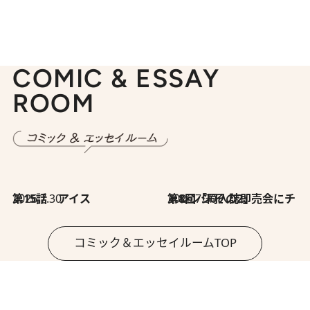
COMIC & ESSAY
ROOM
2026.7.30
第15話 アイス
2026.7.30
第8回「同人誌即売会にチャレンジ その2」
コミック＆エッセイルームTOP