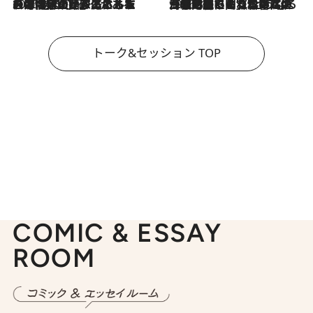
2026.8.3
「今後値上げがあるとすれば…」「リスクがあるのは今年の冬」エネルギー専門家が語る、ホルムズ海峡封鎖が家庭にもたらす“ある心配”
2026.8.3
「住宅建てられない…」「サーチャージ料の高値が続いている」ホルムズ海峡封鎖による影響はいつまで続く？《エネルギー専門家に聞く“どうなる日本の暮らし”》
トーク&セッション TOP
COMIC & ESSAY
ROOM