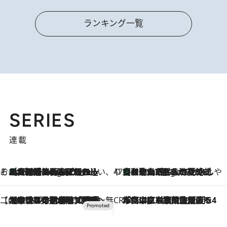
ランキング一覧
SERIES
連載
そおだよおこの関西おいしい、おやつ紀行
［大阪府箕面市］一皿一皿目の前で仕上げられる、料理を巧みに組み込んだアシェットデセールコース「ミチル アシェット デセール（Michiru assiette dessert）」
4 Hours Ago
47都道府県の手みやげ ひんやりスイーツで夏を満喫
【和歌山県】この夏絶対食べたい 冷やしておいしいおやつ3選 みかんがごろっと丸ごと入ったジュレ
4 Hours Ago
【CREA×星野リゾート】唯一無二。癒しと発見が待つ場所へ
2026.8.7
【トンボの足水浴】ヒノキの香りに包まれて涼感マックス！約13℃の湧水かけ流しを避暑地「星野温泉 トンボの湯」で体験
CREA'S CHOICE
2026.8.7
「立川にも歌舞伎があるんだよ」 片岡仁左衛門・市川中車ら豪華座組みで4年目の立川立飛歌舞伎へ