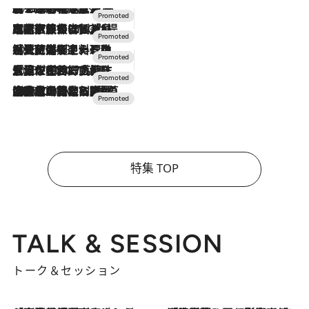
2026.8.7
【トンボの足水浴】ヒノキの香りに包まれて涼感マックス！約13℃の湧水かけ流しを避暑地「星野温泉 トンボの湯」で体験
2026.7.31
【ホテル帰省】という選択肢をOMOが提案。家族とほどよい距離を保つには「昼は実家、夜は気兼ねなくホテルで！」
2026.7.24
【夏限定ディナーコース】旬を迎える稚鮎や花ズッキーニなどをイタリア・トスカーナの郷土料理の手法で満喫！
2026.7.17
「土佐和ハーブかき氷」がOMO7高知に登場！生姜、山椒、大葉など目にも舌にも涼を呼ぶ郷土の味
2026.7.10
NEW OPEN！【界 草津】名湯の地に誕生。趣の異なる2種の温泉と上州ならではの会席・蕎麦割烹など美食を味わう究極の癒やし旅
特集 TOP
TALK & SESSION
トーク＆セッション