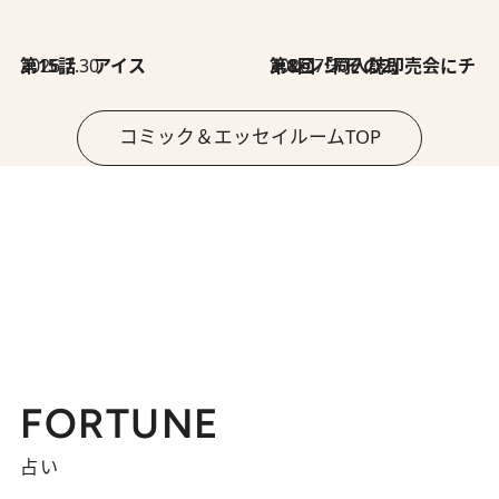
2026.7.30
第15話 アイス
2026.7.30
第8回「同人誌即売会にチャレンジ その2」
コミック＆エッセイルームTOP
FORTUNE
占い