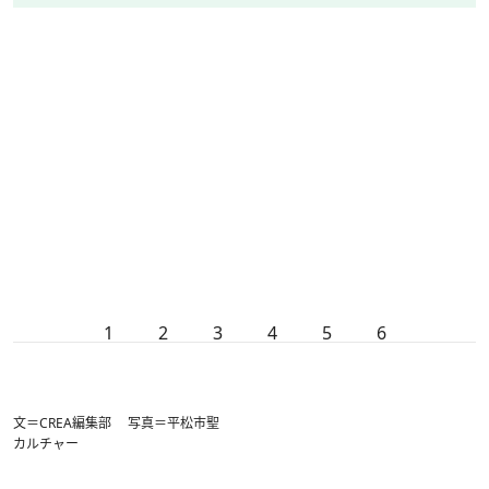
1
2
3
4
5
6
文＝CREA編集部 写真＝平松市聖
カルチャー