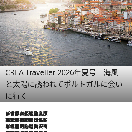
CREA Traveller 2026年夏号 海風
と太陽に誘われてポルトガルに会い
に行く
2026.8.8
リスボンの絶品スイーツ「パステル・デ・ナタ」とは？ポルトガル伝統の奥深い世界へ
2026.7.27
「私の祖国はポルトガル語です」国民的詩人フェルナンド・ペソアと、彼が愛した文学の街を歩く
2026.7.26
ポルトガル近海が育む極上の海の幸。キリリと冷えた白ワインと愉しむ、シーフード専門店の贅沢