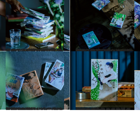
2023.9.7
【CREA夜ふかしマンガ大賞2023】今年のベスト10発表！＜前篇＞第1位はモテる男子の悩める恋物語
カルチャー
2023.9.7
【CREA夜ふかしマンガ大賞2023】今年のベスト10発表＜後篇＞鳥なの…？謎の生物の日常に皆が夢中
カルチャー
2023.9.17
【CREA夜ふかしマンガ大賞2023】 熱いコメントとともに11位～15位発表 少年野球の世界を描くあの話題作も！
カルチャー
2023.9.7
「夜ふかしマンガ大賞2023」第1位！ モテる男子のままならぬ恋物語 『いやはや熱海くん』の魅力とは？
カルチャー