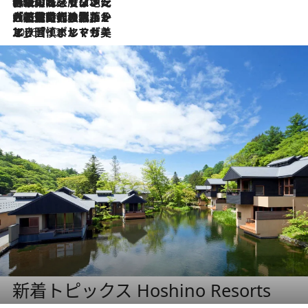
2026.7.22
伝統の味をモダンに昇華。高感度な地元客が集う、リスボンの最旬ガストロノミー
2026.7.21
大航海時代の栄華から、震災、独裁、そして革命へ。ポルトガル・首都リスボンの石畳に刻まれた「歴史の光と影」
2026.7.13
エッセイ・ヤマザキマリ「慎ましくも美しき国 ポルトガル」
新着トピックス Hoshino Resorts