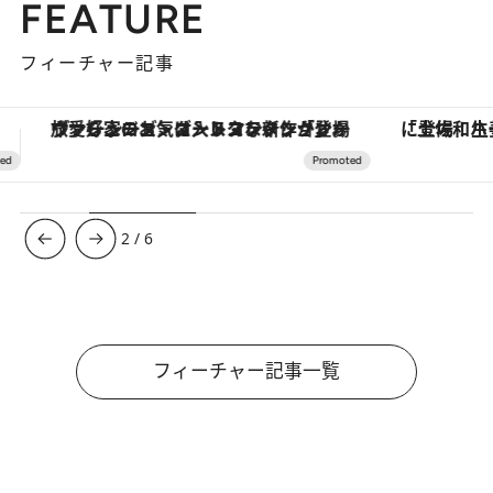
FEATURE
フィーチャー記事
「土佐和ハーブかき氷」がOMO7高知に登場！生姜、山椒、大葉など目にも舌にも涼を呼ぶ郷土の味
3
/
6
フィーチャー記事一覧