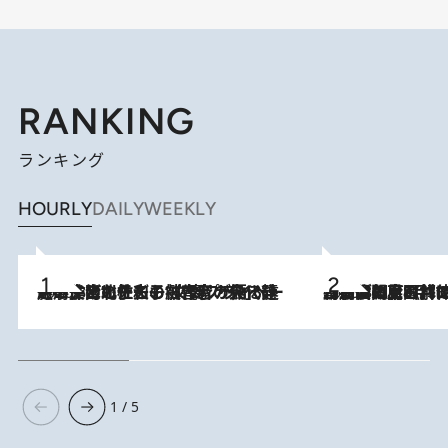
RANKING
ランキング
HOURLY
DAILY
WEEKLY
2026.8.3
《「文士の子ども被害者の会」発足！》阿川佐和子（72）が語る遠藤周作に北杜夫、劇作家・矢代静一の子どもたちの“文豪プライベート事件簿”
2026.8.8
「最後に見られてよかった」上野動物園の東園パンダ舎が解体前に特別公開。8月16日まで延長されたパネル展と共に辿る“半世紀”のパンダ飼育《解体工事の図面あり》
1 / 5