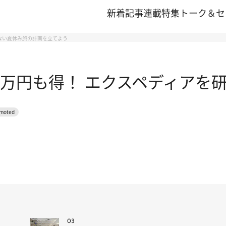
新着記事
連載
特集
トーク＆セ
しない夏休み旅の計画を立てよう
4万円も得！ エクスペディアを
03