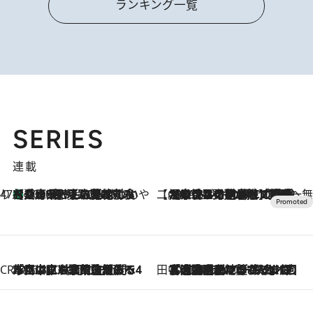
ランキング一覧
SERIES
連載
47都道府県の手みやげ ひんやりスイーツで夏を満喫
【兵庫県】この夏絶対食べたい 冷やしておいしいおやつ3選 淡路島の恵みをジェラートに集約
2026.8.8
【CREA×星野リゾート】唯一無二。癒しと発見が待つ場所へ
2026.8.7
【トンボの足水浴】ヒノキの香りに包まれて涼感マックス！約13℃の湧水かけ流しを避暑地「星野温泉 トンボの湯」で体験
CREA'S CHOICE
2026.8.7
「立川にも歌舞伎があるんだよ」 片岡仁左衛門・市川中車ら豪華座組みで4年目の立川立飛歌舞伎へ
田中稲の勝手に再ブーム
2026.8.7
「湘南乃風に憧れて」観客大盛上がりの“タオル回し”に、ラッパー顔負けの高速歌唱まで…さだまさし（74）のアグレッシブすぎる現在地