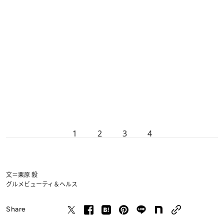
1
2
3
4
文＝栗原 毅
グルメ
ビューティ＆ヘルス
Share