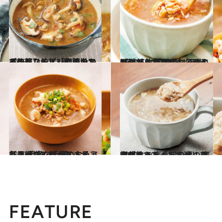
2023.1.2
【後篇】忙しい朝のおかずにもなる！「血液のおそうじスープ」の簡単アレンジレシピ3選
グルメ
2022.3.20
1日1杯飲めばOK！ 医師が教える 「脳のおそうじスープ」で お疲れ気味の脳がスッキリ
グルメ
2022.3.20
毎日続けて脳がスッキリ！ 手軽な「脳のおそうじスープ」の おすすめアレンジレシピ4選
グルメ
2022.1.29
完成までたった10分！ 医師が教える「だる消しスープ」で 疲れ知らずの体を作ろう
グルメ
FEATURE