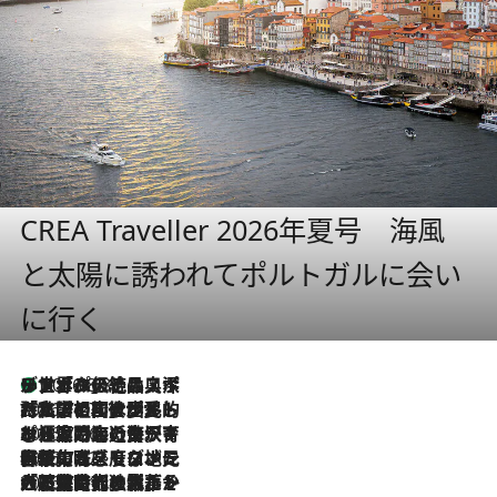
CREA Traveller 2026年夏号 海風
と太陽に誘われてポルトガルに会い
に行く
リスボンの絶品スイーツ「パステル・デ・ナタ」とは？ポルトガル伝統の奥深い世界へ
2026.8.8
2026.7.27
「私の祖国はポルトガル語です」国民的詩人フェルナンド・ペソアと、彼が愛した文学の街を歩く
2026.7.26
ポルトガル近海が育む極上の海の幸。キリリと冷えた白ワインと愉しむ、シーフード専門店の贅沢
2026.7.22
伝統の味をモダンに昇華。高感度な地元客が集う、リスボンの最旬ガストロノミー
2026.7.21
大航海時代の栄華から、震災、独裁、そして革命へ。ポルトガル・首都リスボンの石畳に刻まれた「歴史の光と影」