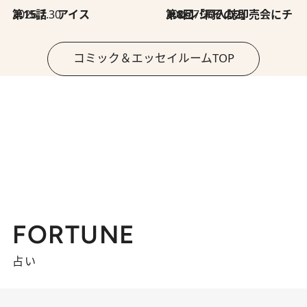
2026.7.30
第15話 アイス
2026.7.30
第8回「同人誌即売会にチャレンジ その2」
コミック＆エッセイルームTOP
FORTUNE
占い