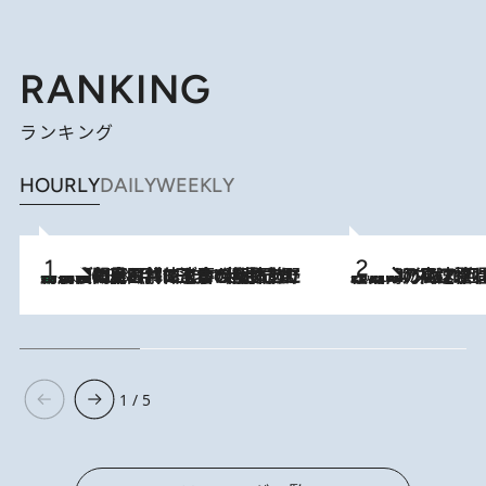
RANKING
ランキング
HOURLY
DAILY
WEEKLY
「最後に見られてよかった」上野動物園の東園パンダ舎が解体前に特別公開。8月16日まで延長されたパネル展と共に辿る“半世紀”のパンダ飼育《解体工事の図面あり》
2026.8.8
2026.8.7
「湘南乃風に憧れて」観客大盛上がりの“タオル回し”に、ラッパー顔負けの高速歌唱まで…さだまさし（74）のアグレッシブすぎる現在地
1 / 5