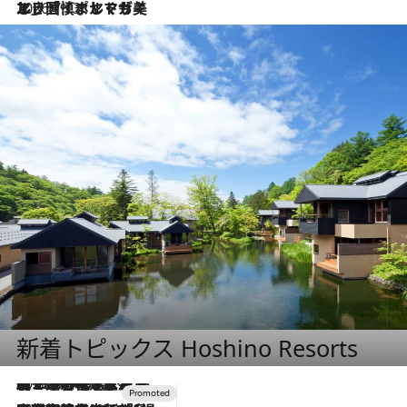
2026.7.13
エッセイ・ヤマザキマリ「慎ましくも美しき国 ポルトガル」
新着トピックス Hoshino Resorts
2026.8.7
【トンボの足水浴】ヒノキの香りに包まれて涼感マックス！約13℃の湧水かけ流しを避暑地「星野温泉 トンボの湯」で体験