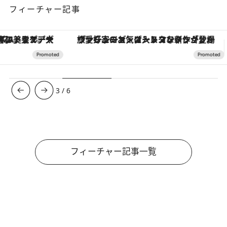
フィーチャー記事
ヴァシュロン・コンスタンタン「オーヴァーシーズ・オートマティック」。旅愛好家のお気に入りコレクションから、ジェンダーレスな新作が登場
【夏限定ディナーコース】旬を迎
3
/
6
フィーチャー記事一覧