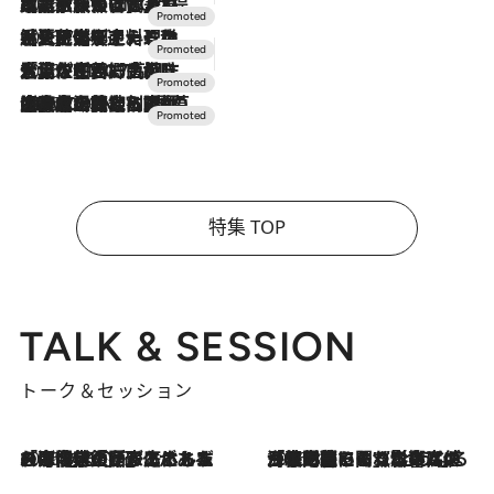
2026.7.31
【ホテル帰省】という選択肢をOMOが提案。家族とほどよい距離を保つには「昼は実家、夜は気兼ねなくホテルで！」
2026.7.24
【夏限定ディナーコース】旬を迎える稚鮎や花ズッキーニなどをイタリア・トスカーナの郷土料理の手法で満喫！
2026.7.17
「土佐和ハーブかき氷」がOMO7高知に登場！生姜、山椒、大葉など目にも舌にも涼を呼ぶ郷土の味
2026.7.10
NEW OPEN！【界 草津】名湯の地に誕生。趣の異なる2種の温泉と上州ならではの会席・蕎麦割烹など美食を味わう究極の癒やし旅
特集 TOP
TALK & SESSION
トーク＆セッション
2026.8.3
「今後値上げがあるとすれば…」「リスクがあるのは今年の冬」エネルギー専門家が語る、ホルムズ海峡封鎖が家庭にもたらす“ある心配”
2026.8.3
「住宅建てられない…」「サーチャージ料の高値が続いている」ホルムズ海峡封鎖による影響はいつまで続く？《エネルギー専門家に聞く“どうなる日本の暮らし”》