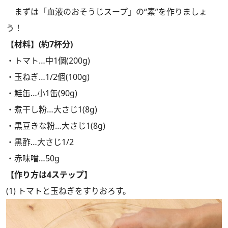
まずは「血液のおそうじスープ」の“素”を作りましょ
う！
【材料】(約7杯分)
・トマト…中1個(200g)
・玉ねぎ…1/2個(100g)
・鮭缶…小1缶(90g)
・煮干し粉…大さじ1(8g)
・黒豆きな粉…大さじ1(8g)
・黒酢…大さじ1/2
・赤味噌…50g
【作り方は4ステップ】
(1) トマトと玉ねぎをすりおろす。