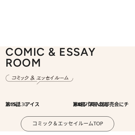
COMIC & ESSAY
ROOM
2026.7.30
第15話 アイス
2026.7.30
第8回「同人誌即売会にチャレンジ その2」
コミック＆エッセイルームTOP