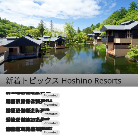
新着トピックス Hoshino Resorts
2026.8.7
【トンボの足水浴】ヒノキの香りに包まれて涼感マックス！約13℃の湧水かけ流しを避暑地「星野温泉 トンボの湯」で体験
2026.7.31
【ホテル帰省】という選択肢をOMOが提案。家族とほどよい距離を保つには「昼は実家、夜は気兼ねなくホテルで！」
2026.7.24
【夏限定ディナーコース】旬を迎える稚鮎や花ズッキーニなどをイタリア・トスカーナの郷土料理の手法で満喫！
2026.7.17
「土佐和ハーブかき氷」がOMO7高知に登場！生姜、山椒、大葉など目にも舌にも涼を呼ぶ郷土の味
2026.7.10
NEW OPEN！【界 草津】名湯の地に誕生。趣の異なる2種の温泉と上州ならではの会席・蕎麦割烹など美食を味わう究極の癒やし旅