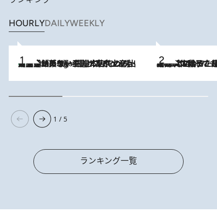
HOURLY
DAILY
WEEKLY
【間違いのない王道・東京土産】資生堂パーラー 銀座本店でのみ出会える銘菓5選《極上プディング・濃厚チーズケーキ・ボンボンショコラほか》
4 Hours Ago
2026.8.5
【阿川佐和子さんの年とる力】なぜ70代で始めた趣味は“こんなに楽しい”のか？ ピアノ、俳句…スランプに陥っても続けられる“ある秘訣”とは
1 / 5
ランキング一覧