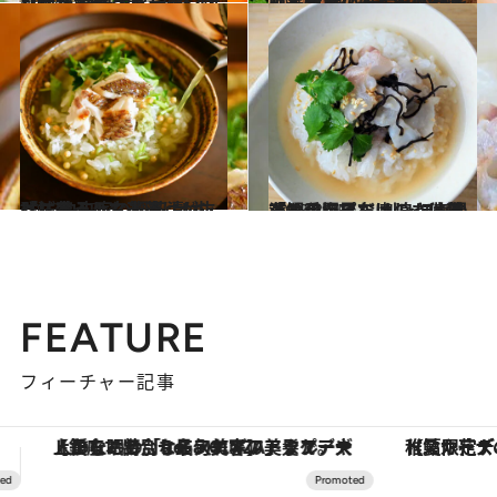
2022.10.5
【元気が出る朝ごはんレシピ】 白央流ベーコンエッグ丼 長ネギを一緒に焼くのがポイント！
グルメ
2022.8.1
【レシピ】蒸し鶏のっけ中華粥 夏バテ気味の体にじんわりしみる！ お供をバイキング形式にして楽しもう
グルメ
2023.1.27
【ごちそうお茶漬けレシピ】 白央家の鯛茶漬け 「抹茶入り玄米茶」が抜群に合う！
グルメ
2023.3.25
「鯛の塩昆布〆のっけ茶漬けレシピ」 刺身に塩昆布を和えるだけ！ ほんのひと手間でおいしさ倍増
グルメ
FEATURE
フィーチャー記事
【夏限定ディナーコース】旬を迎える稚鮎や花ズッキーニなどをイタリア・トスカーナの郷土料理の手法で満喫！
ヴァシュロン・コンスタンタン