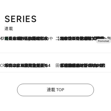
SERIES
連載
47都道府県の手みやげ ひんやりスイーツで夏を満喫
【兵庫県】この夏絶対食べたい 冷やしておいしいおやつ3選 淡路島の恵みをジェラートに集約
4 Hours Ago
【CREA×星野リゾート】唯一無二。癒しと発見が待つ場所へ
2026.8.7
【トンボの足水浴】ヒノキの香りに包まれて涼感マックス！約13℃の湧水かけ流しを避暑地「星野温泉 トンボの湯」で体験
CREA'S CHOICE
2026.8.7
「立川にも歌舞伎があるんだよ」 片岡仁左衛門・市川中車ら豪華座組みで4年目の立川立飛歌舞伎へ
田中稲の勝手に再ブーム
2026.8.7
「湘南乃風に憧れて」観客大盛上がりの“タオル回し”に、ラッパー顔負けの高速歌唱まで…さだまさし（74）のアグレッシブすぎる現在地
連載 TOP