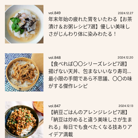
vol.849
2024.12.27
年末年始の疲れた胃をいたわる【お茶
漬け＆お粥レシピ7選】優しい美味し
さがじんわり体に染みわたる！
vol.848
2024.12.20
【食べれば〇〇シリーズレシピ7選】
揚げない天丼、包まないいなり寿司…
最小限の手間であら不思議、〇〇の味
がする傑作レシピ
vol.847
2024.12.13
【納豆ごはんのアレンジレシピ7選】
「納豆は炒めると違う美味しさが生ま
れる」毎日でも食べたくなる技ありア
イデア満載