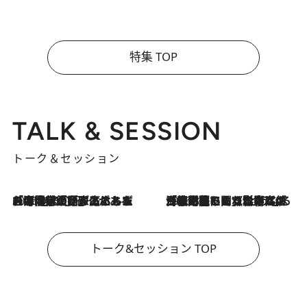
特集 TOP
TALK & SESSION
トーク＆セッション
2026.8.3
「今後値上げがあるとすれば…」「リスクがあるのは今年の冬」エネルギー専門家が語る、ホルムズ海峡封鎖が家庭にもたらす“ある心配”
2026.8.3
「住宅建てられない…」「サーチャージ料の高値が続いている」ホルムズ海峡封鎖による影響はいつまで続く？《エネルギー専門家に聞く“どうなる日本の暮らし”》
トーク&セッション TOP