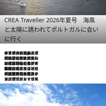
CREA Traveller 2026年夏号 海風
と太陽に誘われてポルトガルに会い
に行く
リスボンの絶品スイーツ「パステル・デ・ナタ」とは？ポルトガル伝統の奥深い世界へ
4 Hours Ago
2026.7.27
「私の祖国はポルトガル語です」国民的詩人フェルナンド・ペソアと、彼が愛した文学の街を歩く
2026.7.26
ポルトガル近海が育む極上の海の幸。キリリと冷えた白ワインと愉しむ、シーフード専門店の贅沢
2026.7.22
伝統の味をモダンに昇華。高感度な地元客が集う、リスボンの最旬ガストロノミー
2026.7.21
大航海時代の栄華から、震災、独裁、そして革命へ。ポルトガル・首都リスボンの石畳に刻まれた「歴史の光と影」
2026.7.13
エッセイ・ヤマザキマリ「慎ましくも美しき国 ポルトガル」