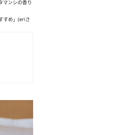
タマンシの香り
め」(eriさ