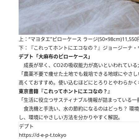
上：“マヨタエ”ピローケース ラージ(50×98cm)11,5
下：『これってホントにエコなの？』ジョージーナ・ウィ
デプト「大麻布のピローケース」
成長が早く、CO2の吸収能力が高いといわれている
「農薬不要で痩せた土地でも栽培できる地球にやさし
高くておすすめ。使い込むほどにとろりとやわらかくなじ
東京書籍『これってホントにエコなの？』
「生活に役立つサスティナブル情報が詰まっている一冊。
食洗機と手洗い、水の節約になるのはどっち？ 環境に
し、環境にやさしい方法を分かりやすく解説。
デプト
https://d-e-p-t.tokyo