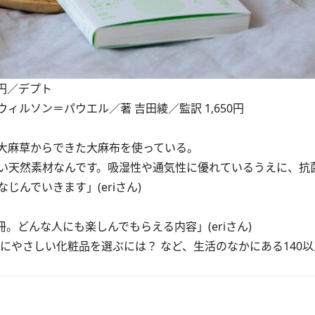
50円／デプト
ルソン＝パウエル／著 吉田綾／監訳 1,650円
大麻草からできた大麻布を使っている。
い天然素材なんです。吸湿性や通気性に優れているうえに、抗
んでいきます」(eriさん)
どんな人にも楽しんでもらえる内容」(eriさん)
やさしい化粧品を選ぶには？ など、生活のなかにある140