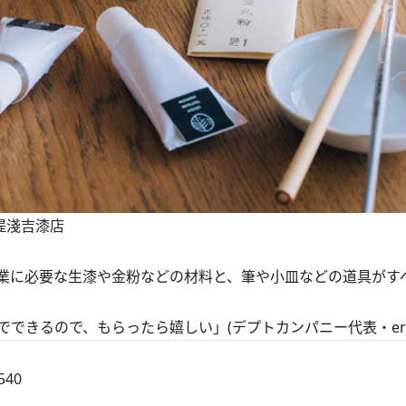
／堤淺吉漆店
業に必要な生漆や金粉などの材料と、筆や小皿などの道具がす
できるので、もらったら嬉しい」(デプトカンパニー代表・eri
40