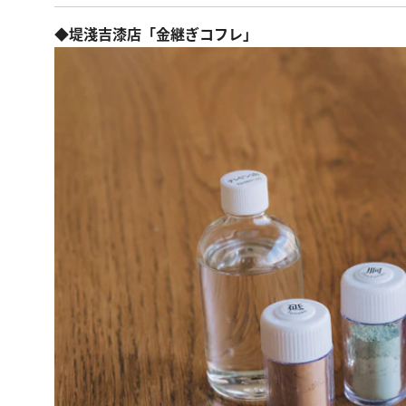
◆堤淺吉漆店「金継ぎコフレ」