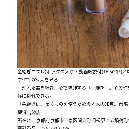
金継ぎコフレ(ボックス入り・動画解説付)16,500円
すべての写真を見る
割れた器を継ぎ、金で装飾する「金継ぎ」。その作
軽に挑戦できる。
「金継ぎは、長くものを使うための先人の知恵。自宅で
堤淺吉漆店
所在地 京都府京都市下京区間之町通松原上る稲荷町5
電話番号 075-351-6279