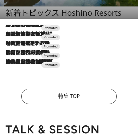
新着トピックス Hoshino Resorts
2026.8.7
【トンボの足水浴】ヒノキの香りに包まれて涼感マックス！約13℃の湧水かけ流しを避暑地「星野温泉 トンボの湯」で体験
2026.7.31
【ホテル帰省】という選択肢をOMOが提案。家族とほどよい距離を保つには「昼は実家、夜は気兼ねなくホテルで！」
2026.7.24
【夏限定ディナーコース】旬を迎える稚鮎や花ズッキーニなどをイタリア・トスカーナの郷土料理の手法で満喫！
2026.7.17
「土佐和ハーブかき氷」がOMO7高知に登場！生姜、山椒、大葉など目にも舌にも涼を呼ぶ郷土の味
2026.7.10
NEW OPEN！【界 草津】名湯の地に誕生。趣の異なる2種の温泉と上州ならではの会席・蕎麦割烹など美食を味わう究極の癒やし旅
特集 TOP
TALK & SESSION