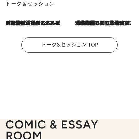
トーク＆セッション
2026.8.3
「今後値上げがあるとすれば…」「リスクがあるのは今年の冬」エネルギー専門家が語る、ホルムズ海峡封鎖が家庭にもたらす“ある心配”
2026.8.3
「住宅建てられない…」「サーチャージ料の高値が続いている」ホルムズ海峡封鎖による影響はいつまで続く？《エネルギー専門家に聞く“どうなる日本の暮らし”》
トーク&セッション TOP
COMIC & ESSAY
ROOM