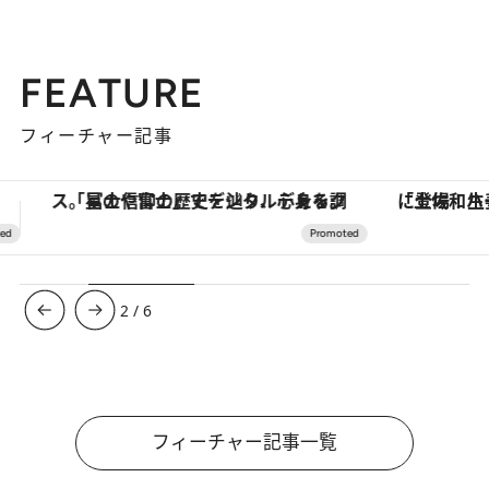
FEATURE
フィーチャー記事
「土佐和ハーブかき氷」がOMO7高知に登場！生姜、山椒、大葉など目にも舌にも涼を呼ぶ郷土の味
3
/
6
フィーチャー記事一覧