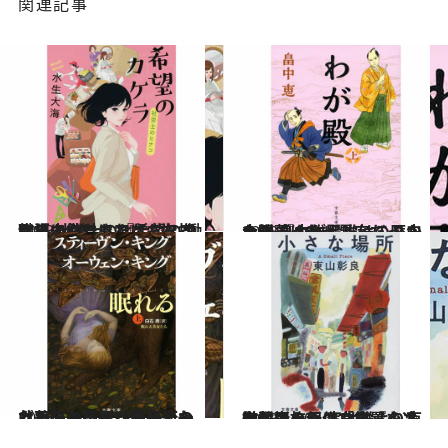
関連記事
2023.1.25
職場にやりきれなさを抱えるあなたに 『希望のカケラ 社労士のヒナコ』 働く人の鎧にも刀にもなる物語
カルチャー
2023.1.26
大野藩はなぜ黒字だった？ 畠中作品唯一の歴史小説 『わが殿』はここから始まった
カルチャー
2023.1.27
＜恐怖の帝王＞スティーヴン・キングが贈る新たなホラー巨編は息子との共著。いったい何が変わったのか？
カルチャー
2023.1.30
無数の人々の「旅」を冷徹に捉え、 実は誰よりも激しい旅程に身を置く 東山彰良の新作文庫『小さな場所』
カルチャー