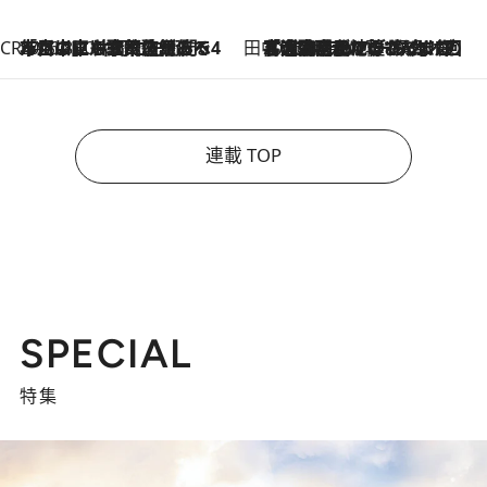
CREA'S CHOICE
2026.8.7
「立川にも歌舞伎があるんだよ」 片岡仁左衛門・市川中車ら豪華座組みで4年目の立川立飛歌舞伎へ
田中稲の勝手に再ブーム
2026.8.7
「湘南乃風に憧れて」観客大盛上がりの“タオル回し”に、ラッパー顔負けの高速歌唱まで…さだまさし（74）のアグレッシブすぎる現在地
連載 TOP
SPECIAL
特集