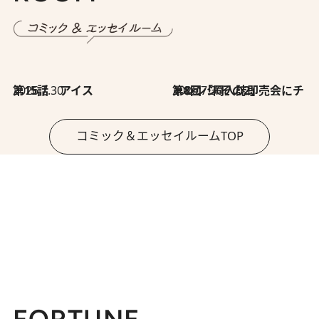
2026.7.30
第15話 アイス
2026.7.30
第8回「同人誌即売会にチャレンジ その2」
コミック＆エッセイルームTOP
FORTUNE