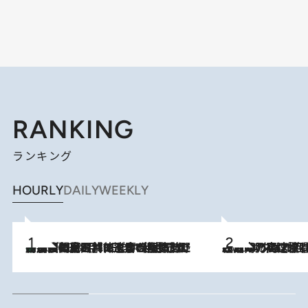
RANKING
ランキング
HOURLY
DAILY
WEEKLY
「最後に見られてよかった」上野動物園の東園パンダ舎が解体前に特別公開。8月16日まで延長されたパネル展と共に辿る“半世紀”のパンダ飼育《解体工事の図面あり》
2026.8.8
2026.8.7
「湘南乃風に憧れて」観客大盛上がりの“タオル回し”に、ラッパー顔負けの高速歌唱まで…さだまさし（74）のアグレッシブすぎる現在地