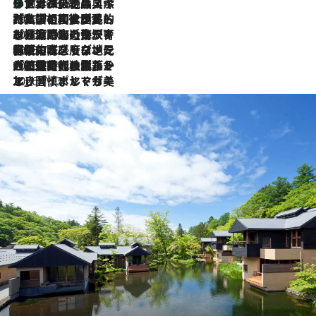
リスボンの絶品スイーツ「パステル・デ・ナタ」とは？ポルトガル伝統の奥深い世界へ
2026.8.8
2026.7.27
「私の祖国はポルトガル語です」国民的詩人フェルナンド・ペソアと、彼が愛した文学の街を歩く
2026.7.26
ポルトガル近海が育む極上の海の幸。キリリと冷えた白ワインと愉しむ、シーフード専門店の贅沢
2026.7.22
伝統の味をモダンに昇華。高感度な地元客が集う、リスボンの最旬ガストロノミー
2026.7.21
大航海時代の栄華から、震災、独裁、そして革命へ。ポルトガル・首都リスボンの石畳に刻まれた「歴史の光と影」
2026.7.13
エッセイ・ヤマザキマリ「慎ましくも美しき国 ポルトガル」