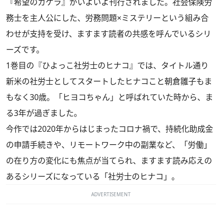
『
希望のカケラ
』がいよいよ刊行されました。社会保険労
務士を主人公にした、労務問題×ミステリーという組み合
わせが支持を受け、ますます読者の共感を呼んでいるシリ
ーズです。
1巻目の『
ひよっこ社労士のヒナコ
』では、タイトル通り
新米の社労士としてスタートしたヒナコこと朝倉雛子もま
もなく30歳。「ヒヨコちゃん」と呼ばれていた時から、ま
る3年が過ぎました。
今作では2020年からはじまったコロナ禍で、持続化助成金
の申請手続きや、リモートワーク中の副業など、「労働」
の在り方の変化にも焦点が当てられ、ますます読み応えの
あるシリーズになっている「社労士のヒナコ」。
ADVERTISEMENT