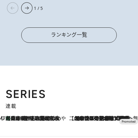
1 / 5
ランキング一覧
SERIES
連載
47都道府県の手みやげ ひんやりスイーツで夏を満喫
【兵庫県】この夏絶対食べたい 冷やしておいしいおやつ3選 淡路島の恵みをジェラートに集約
2026.8.8
【CREA×星野リゾート】唯一無二。癒しと発見が待つ場所へ
2026.8.7
【トンボの足水浴】ヒノキの香りに包まれて涼感マックス！約13℃の湧水かけ流しを避暑地「星野温泉 トンボの湯」で体験