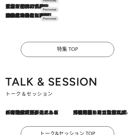
2026.7.17
「土佐和ハーブかき氷」がOMO7高知に登場！生姜、山椒、大葉など目にも舌にも涼を呼ぶ郷土の味
2026.7.10
NEW OPEN！【界 草津】名湯の地に誕生。趣の異なる2種の温泉と上州ならではの会席・蕎麦割烹など美食を味わう究極の癒やし旅
特集 TOP
TALK & SESSION
トーク＆セッション
2026.8.3
「今後値上げがあるとすれば…」「リスクがあるのは今年の冬」エネルギー専門家が語る、ホルムズ海峡封鎖が家庭にもたらす“ある心配”
2026.8.3
「住宅建てられない…」「サーチャージ料の高値が続いている」ホルムズ海峡封鎖による影響はいつまで続く？《エネルギー専門家に聞く“どうなる日本の暮らし”》
トーク&セッション TOP