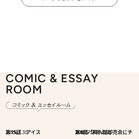
COMIC & ESSAY
ROOM
2026.7.30
第15話 アイス
2026.7.30
第8回「同人誌即売会にチャレンジ その2」