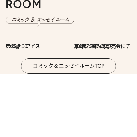
ROOM
2026.7.30
第15話 アイス
2026.7.30
第8回「同人誌即売会にチャレンジ その2」
コミック＆エッセイルームTOP