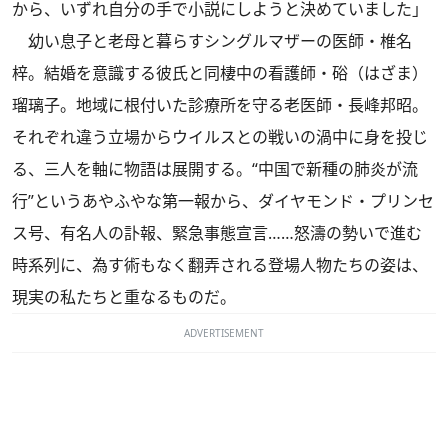
から、いずれ自分の手で小説にしようと決めていました」
幼い息子と老母と暮らすシングルマザーの医師・椎名
梓。結婚を意識する彼氏と同棲中の看護師・硲（はざま）
瑠璃子。地域に根付いた診療所を守る老医師・長峰邦昭。
それぞれ違う立場からウイルスとの戦いの渦中に身を投じ
る、三人を軸に物語は展開する。“中国で新種の肺炎が流
行”というあやふやな第一報から、ダイヤモンド・プリンセ
ス号、有名人の訃報、緊急事態宣言……怒濤の勢いで進む
時系列に、為す術もなく翻弄される登場人物たちの姿は、
現実の私たちと重なるものだ。
ADVERTISEMENT