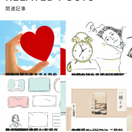
関連記事
2021.1.23
精神科医が教えてくれる コロナ禍こそできる自分の整え方
ライフスタイル
2021.4.25
コロナ禍で日本人の睡眠は変化した？ 最適な睡眠時間を知る方法を伝授
ライフスタイル
2021.4.25
教えて快眠先生！ 枕選びや入眠術… 今日からできる“熟睡のコツ”とは？
ライフスタイル
2022.12.12
一穂ミチ『光のとこにいてね』Book Talk／最新作を語る
カルチャー