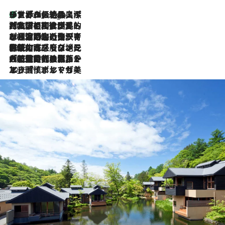
リスボンの絶品スイーツ「パステル・デ・ナタ」とは？ポルトガル伝統の奥深い世界へ
7 Hours Ago
2026.7.27
「私の祖国はポルトガル語です」国民的詩人フェルナンド・ペソアと、彼が愛した文学の街を歩く
2026.7.26
ポルトガル近海が育む極上の海の幸。キリリと冷えた白ワインと愉しむ、シーフード専門店の贅沢
2026.7.22
伝統の味をモダンに昇華。高感度な地元客が集う、リスボンの最旬ガストロノミー
2026.7.21
大航海時代の栄華から、震災、独裁、そして革命へ。ポルトガル・首都リスボンの石畳に刻まれた「歴史の光と影」
2026.7.13
エッセイ・ヤマザキマリ「慎ましくも美しき国 ポルトガル」