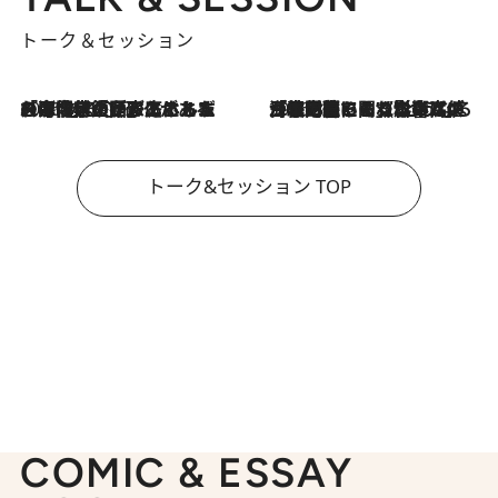
トーク＆セッション
2026.8.3
「今後値上げがあるとすれば…」「リスクがあるのは今年の冬」エネルギー専門家が語る、ホルムズ海峡封鎖が家庭にもたらす“ある心配”
2026.8.3
「住宅建てられない…」「サーチャージ料の高値が続いている」ホルムズ海峡封鎖による影響はいつまで続く？《エネルギー専門家に聞く“どうなる日本の暮らし”》
トーク&セッション TOP
COMIC & ESSAY