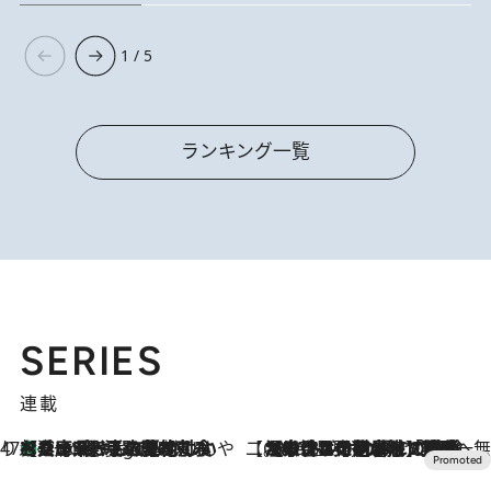
1 / 5
ランキング一覧
SERIES
連載
47都道府県の手みやげ ひんやりスイーツで夏を満喫
【兵庫県】この夏絶対食べたい 冷やしておいしいおやつ3選 淡路島の恵みをジェラートに集約
7 Hours Ago
【CREA×星野リゾート】唯一無二。癒しと発見が待つ場所へ
2026.8.7
【トンボの足水浴】ヒノキの香りに包まれて涼感マックス！約13℃の湧水かけ流しを避暑地「星野温泉 トンボの湯」で体験