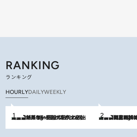
RANKING
ランキング
HOURLY
DAILY
WEEKLY
【間違いのない王道・東京土産】資生堂パーラー 銀座本店でのみ出会える銘菓5選《極上プディング・濃厚チーズケーキ・ボンボンショコラほか》
7 Hours Ago
「最後に見られてよかった」上野動物園の東園パンダ舎が解体前に特別公開。8月16日まで延長されたパネル展と共に辿る“半世紀”のパンダ飼育《解体工事の図面あり》
7 Hours Ago