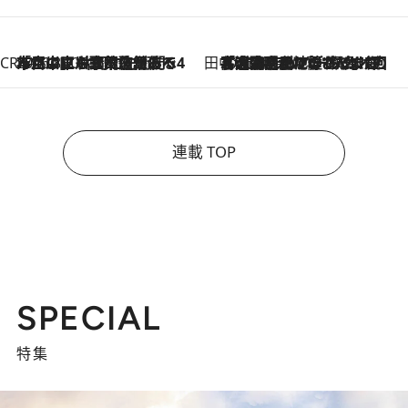
CREA'S CHOICE
2026.8.7
「立川にも歌舞伎があるんだよ」 片岡仁左衛門・市川中車ら豪華座組みで4年目の立川立飛歌舞伎へ
田中稲の勝手に再ブーム
2026.8.7
「湘南乃風に憧れて」観客大盛上がりの“タオル回し”に、ラッパー顔負けの高速歌唱まで…さだまさし（74）のアグレッシブすぎる現在地
連載 TOP
SPECIAL
特集