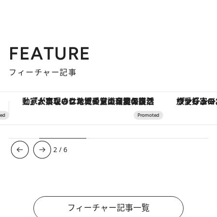
FEATURE
フィーチャー記事
ヴァシュロン・コンスタンタン「オーヴァーシーズ・オートマティック」。旅愛好家のお気に入りコレクションから、ジェンダーレスな新作が登場
【夏限定ディナーコース】旬を迎
3
/
6
フィーチャー記事一覧