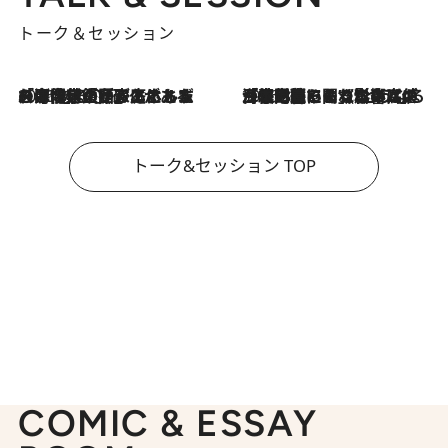
トーク＆セッション
2026.8.3
「今後値上げがあるとすれば…」「リスクがあるのは今年の冬」エネルギー専門家が語る、ホルムズ海峡封鎖が家庭にもたらす“ある心配”
2026.8.3
「住宅建てられない…」「サーチャージ料の高値が続いている」ホルムズ海峡封鎖による影響はいつまで続く？《エネルギー専門家に聞く“どうなる日本の暮らし”》
トーク&セッション TOP
COMIC & ESSAY