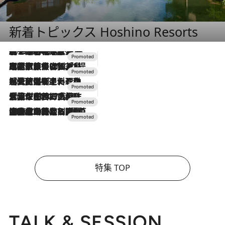
新着トピックス Hoshino Resorts
2026.8.7
【トンボの足水浴】ヒノキの香りに包まれて涼感マックス！約13℃の湧水かけ流しを避暑地「星野温泉 トンボの湯」で体験
2026.7.31
【ホテル帰省】という選択肢をOMOが提案。家族とほどよい距離を保つには「昼は実家、夜は気兼ねなくホテルで！」
2026.7.24
【夏限定ディナーコース】旬を迎える稚鮎や花ズッキーニなどをイタリア・トスカーナの郷土料理の手法で満喫！
2026.7.17
「土佐和ハーブかき氷」がOMO7高知に登場！生姜、山椒、大葉など目にも舌にも涼を呼ぶ郷土の味
2026.7.10
NEW OPEN！【界 草津】名湯の地に誕生。趣の異なる2種の温泉と上州ならではの会席・蕎麦割烹など美食を味わう究極の癒やし旅
特集 TOP
TALK & SESSION