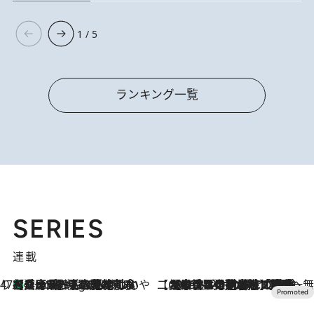
1 / 5
ランキング一覧
SERIES
連載
47都道府県の手みやげ ひんやりスイーツで夏を満喫
【兵庫県】この夏絶対食べたい 冷やしておいしいおやつ3選 淡路島の恵みをジェラートに集約
5 Hours Ago
【CREA×星野リゾート】唯一無二。癒しと発見が待つ場所へ
2026.8.7
【トンボの足水浴】ヒノキの香りに包まれて涼感マックス！約13℃の湧水かけ流しを避暑地「星野温泉 トンボの湯」で体験