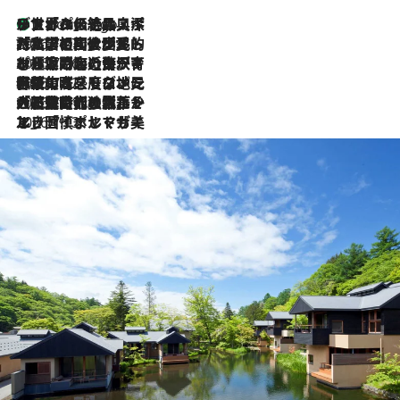
リスボンの絶品スイーツ「パステル・デ・ナタ」とは？ポルトガル伝統の奥深い世界へ
5 Hours Ago
2026.7.27
「私の祖国はポルトガル語です」国民的詩人フェルナンド・ペソアと、彼が愛した文学の街を歩く
2026.7.26
ポルトガル近海が育む極上の海の幸。キリリと冷えた白ワインと愉しむ、シーフード専門店の贅沢
2026.7.22
伝統の味をモダンに昇華。高感度な地元客が集う、リスボンの最旬ガストロノミー
2026.7.21
大航海時代の栄華から、震災、独裁、そして革命へ。ポルトガル・首都リスボンの石畳に刻まれた「歴史の光と影」
2026.7.13
エッセイ・ヤマザキマリ「慎ましくも美しき国 ポルトガル」