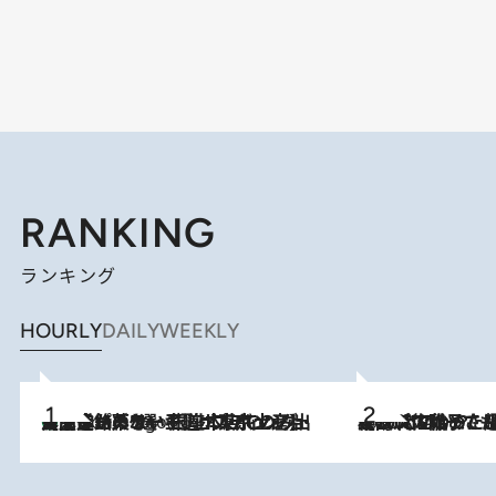
RANKING
ランキング
HOURLY
DAILY
WEEKLY
【間違いのない王道・東京土産】資生堂パーラー 銀座本店でのみ出会える銘菓5選《極上プディング・濃厚チーズケーキ・ボンボンショコラほか》
6 Hours Ago
2026.8.5
【阿川佐和子さんの年とる力】なぜ70代で始めた趣味は“こんなに楽しい”のか？ ピアノ、俳句…スランプに陥っても続けられる“ある秘訣”とは