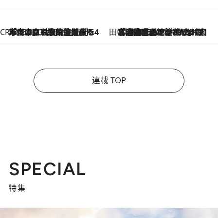
CREA'S CHOICE
2026.8.7
「立川にも歌舞伎があるんだよ」 片岡仁左衛門・市川中車ら豪華座組みで4年目の立川立飛歌舞伎へ
田中稲の勝手に再ブーム
2026.8.7
「湘南乃風に憧れて」観客大盛上がりの“タオル回し”に、ラッパー顔負けの高速歌唱まで…さだまさし（74）のアグレッシブすぎる現在地
連載 TOP
SPECIAL
特集