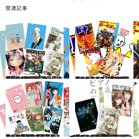
関連記事
2022.10.25
早く読んでおきたい！ 注目新人の作品 〈青田買い部門〉7作品第1回「CREA夜ふかしマンガ大賞」
カルチャー
2022.10.23
ギャグマンガは説明を必要としない⁉ 【脳味噌を直接刺激する】 CREA厳選のギャグマンガ8作品
カルチャー
2022.10.22
フード蘊蓄に食欲全開！ 読んで食べれるグルメマンガ9作品 第1回「CREA夜ふかしマンガ大賞」
カルチャー
2022.10.21
音がないのに音色が聴こえる!? 圧倒的描写の〈音楽マンガ〉6作品 第1回「CREA夜ふかしマンガ大賞」
カルチャー