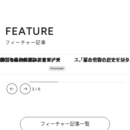
FEATURE
フィーチャー記事
「星のや富士」でデジタルデトックス。冨士信仰の歴史を辿り、心身を調える。
ヴァシュロン・コンスタンタン
3
/
6
フィーチャー記事一覧