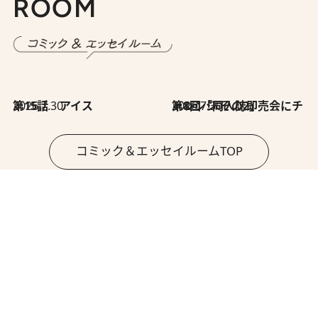
ROOM
2026.7.30
第15話 アイス
2026.7.30
第8回「同人誌即売会にチャレンジ その2」
コミック＆エッセイルームTOP