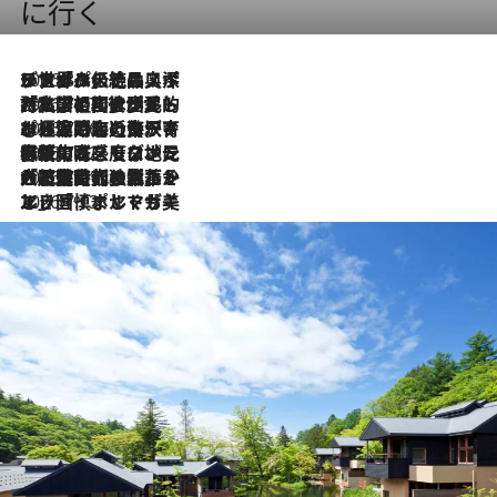
に行く
2026.8.8
リスボンの絶品スイーツ「パステル・デ・ナタ」とは？ポルトガル伝統の奥深い世界へ
2026.7.27
「私の祖国はポルトガル語です」国民的詩人フェルナンド・ペソアと、彼が愛した文学の街を歩く
2026.7.26
ポルトガル近海が育む極上の海の幸。キリリと冷えた白ワインと愉しむ、シーフード専門店の贅沢
2026.7.22
伝統の味をモダンに昇華。高感度な地元客が集う、リスボンの最旬ガストロノミー
2026.7.21
大航海時代の栄華から、震災、独裁、そして革命へ。ポルトガル・首都リスボンの石畳に刻まれた「歴史の光と影」
2026.7.13
エッセイ・ヤマザキマリ「慎ましくも美しき国 ポルトガル」