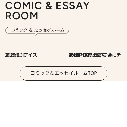
COMIC & ESSAY
ROOM
2026.7.30
第15話 アイス
2026.7.30
第8回「同人誌即売会にチャレンジ その2」
コミック＆エッセイルームTOP