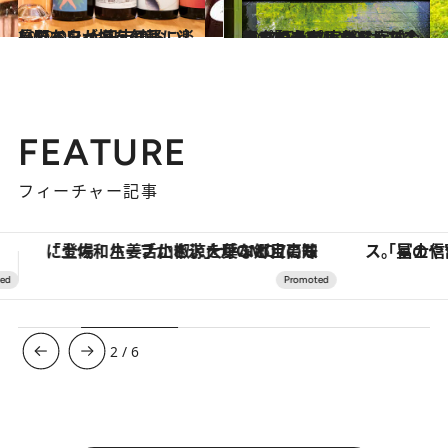
2022.9.3
長野でワインを気軽に楽しむなら 上田市のおいしいワインが揃う4軒
旅＆お出かけ
2022.9.12
温泉賢者17人が選んだ今行くべき宿 実際に宿泊した17軒をピックアップ！ 宿での過ごし方＆おススメポイントも
旅＆お出かけ
FEATURE
フィーチャー記事
「星のや富士」でデジタルデトックス。冨士信仰の歴史を辿り、心身を調える。
【銀座で出合う最旬美容】美髪ケアや上質な眠
3
/
6