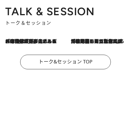
TALK & SESSION
トーク＆セッション
2026.8.3
「今後値上げがあるとすれば…」「リスクがあるのは今年の冬」エネルギー専門家が語る、ホルムズ海峡封鎖が家庭にもたらす“ある心配”
2026.8.3
「住宅建てられない…」「サーチャージ料の高値が続いている」ホルムズ海峡封鎖による影響はいつまで続く？《エネルギー専門家に聞く“どうなる日本の暮らし”》
トーク&セッション TOP