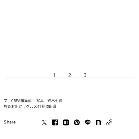
1
2
3
文＝CREA編集部 写真＝鈴木七絵
旅＆お出かけ
グルメ
47都道府県
Share