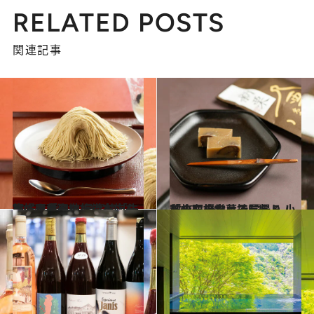
RELATED POSTS
関連記事
2022.10.5
栗好きの聖地、小布施を旅する「小布施堂本店」へ、栗菓子の 最高峰「朱雀」を食べに行く
旅＆お出かけ
2022.10.6
秋の口福をお持ち帰り！ 「小布施堂」で買える 小布施栗のお菓子5選
旅＆お出かけ