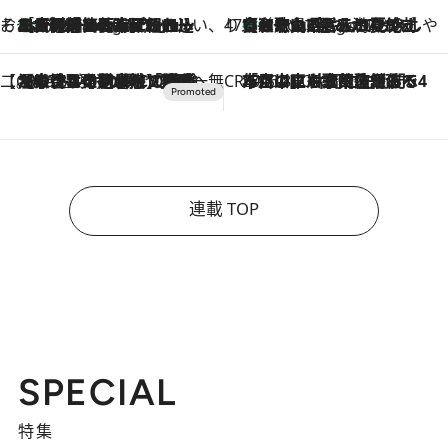
そおだよおこの関西おいしい、おやつ紀行
［大阪府箕面市］一皿一皿目の前で仕上げられる、料理を巧みに組み込んだアシェットデセールコース「ミチル アシェット デセール（Michiru assiette dessert）」
4 Hours Ago
47都道府県の手みやげ ひんやりスイーツで夏を満喫
【和歌山県】この夏絶対食べたい 冷やしておいしいおやつ3選 みかんがごろっと丸ごと入ったジュレ
4 Hours Ago
【CREA×星野リゾート】唯一無二。癒しと発見が待つ場所へ
2026.8.7
【トンボの足水浴】ヒノキの香りに包まれて涼感マックス！約13℃の湧水かけ流しを避暑地「星野温泉 トンボの湯」で体験
CREA'S CHOICE
2026.8.7
「立川にも歌舞伎があるんだよ」 片岡仁左衛門・市川中車ら豪華座組みで4年目の立川立飛歌舞伎へ
連載 TOP
SPECIAL
特集