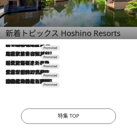
新着トピックス Hoshino Resorts
2026.8.7
【トンボの足水浴】ヒノキの香りに包まれて涼感マックス！約13℃の湧水かけ流しを避暑地「星野温泉 トンボの湯」で体験
2026.7.31
【ホテル帰省】という選択肢をOMOが提案。家族とほどよい距離を保つには「昼は実家、夜は気兼ねなくホテルで！」
2026.7.24
【夏限定ディナーコース】旬を迎える稚鮎や花ズッキーニなどをイタリア・トスカーナの郷土料理の手法で満喫！
2026.7.17
「土佐和ハーブかき氷」がOMO7高知に登場！生姜、山椒、大葉など目にも舌にも涼を呼ぶ郷土の味
2026.7.10
NEW OPEN！【界 草津】名湯の地に誕生。趣の異なる2種の温泉と上州ならではの会席・蕎麦割烹など美食を味わう究極の癒やし旅
特集 TOP