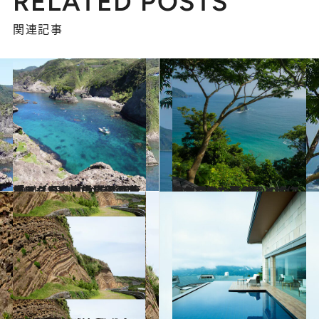
RELATED POSTS
関連記事
2021.12.18
「え、これ本当に伊豆半島？」 圧倒的な美しさを誇る【ヒリゾ浜】 透明度バツグンの青は黒潮のおかげ？
旅＆お出かけ
2020.7.18
自然豊かな南伊豆へ移住した女性たち 憧れのサステナブルな暮らしとは
旅＆お出かけ