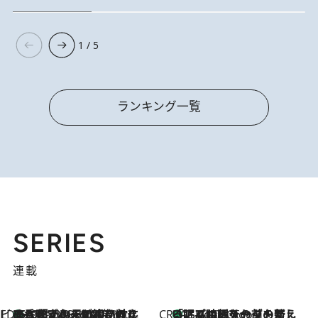
1 / 5
ランキング一覧
SERIES
連載
ビューティいいもの集め EDITORS' BEST
35℃超えの日の夜、枕にひと吹き！ BAUMのルームスプレーが、ひのきの香りで心まで解きほぐす
2 Hours Ago
CREA'S CHOICE
「眠る時刻をセットする」——眠りの前を整える、バルミューダの新しいアプローチ
2 Hours Ago