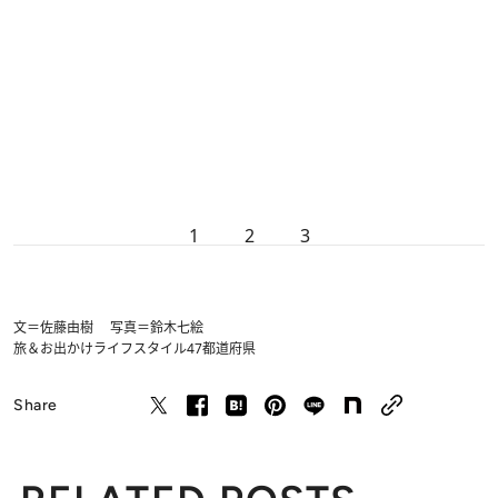
1
2
3
文＝佐藤由樹 写真＝鈴木七絵
旅＆お出かけ
ライフスタイル
47都道府県
Share