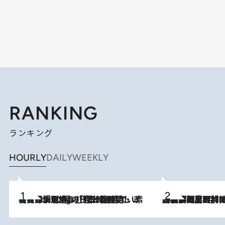
RANKING
ランキング
HOURLY
DAILY
WEEKLY
【大分・別府】「今一番おいしい食材を調理する」1日2組限定・ミシュラン2ツ星の日本料理店で、素材と四季を愉しむ極上の時間
3 Hours Ago
2026.8.8
「最後に見られてよかった」上野動物園の東園パンダ舎が解体前に特別公開。8月16日まで延長されたパネル展と共に辿る“半世紀”のパンダ飼育《解体工事の図面あり》