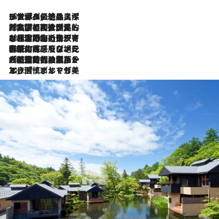
2026.8.8
リスボンの絶品スイーツ「パステル・デ・ナタ」とは？ポルトガル伝統の奥深い世界へ
2026.7.27
「私の祖国はポルトガル語です」国民的詩人フェルナンド・ペソアと、彼が愛した文学の街を歩く
2026.7.26
ポルトガル近海が育む極上の海の幸。キリリと冷えた白ワインと愉しむ、シーフード専門店の贅沢
2026.7.22
伝統の味をモダンに昇華。高感度な地元客が集う、リスボンの最旬ガストロノミー
2026.7.21
大航海時代の栄華から、震災、独裁、そして革命へ。ポルトガル・首都リスボンの石畳に刻まれた「歴史の光と影」
2026.7.13
エッセイ・ヤマザキマリ「慎ましくも美しき国 ポルトガル」