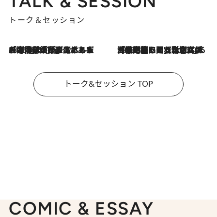
TALK & SESSION
トーク＆セッション
2026.8.3
「今後値上げがあるとすれば…」「リスクがあるのは今年の冬」エネルギー専門家が語る、ホルムズ海峡封鎖が家庭にもたらす“ある心配”
2026.8.3
「住宅建てられない…」「サーチャージ料の高値が続いている」ホルムズ海峡封鎖による影響はいつまで続く？《エネルギー専門家に聞く“どうなる日本の暮らし”》
トーク&セッション TOP
COMIC & ESSAY