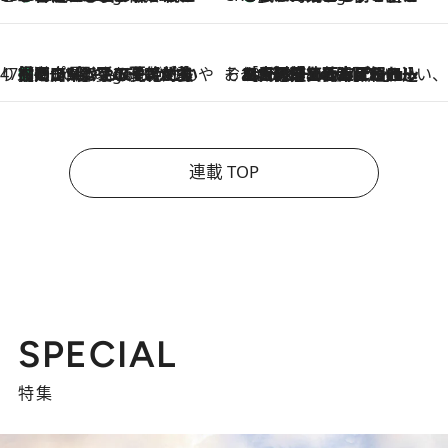
47都道府県の手みやげ ひんやりスイーツで夏を満喫
【岡山県】この夏絶対食べたい 冷やしておいしいおやつ3選 フルーツが主役のプリンやアイスが勢揃い
2 Hours Ago
そおだよおこの関西おいしい、おやつ紀行
2026.8.9
［大阪府箕面市］一皿一皿目の前で仕上げられる、料理を巧みに組み込んだアシェットデセールコース「ミチル アシェット デセール（Michiru assiette dessert）」
連載 TOP
SPECIAL
特集