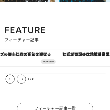
2021.11.7
【伊豆大島】地球のパワーを体感 都内なのにまるで別世界のよう 醍醐味と極上の宿をご紹介！
旅＆お出かけ
2022.6.28
【静岡】伊豆ホテル リゾート＆スパ インフィニティな浴槽から望む 相模湾を一望するオーシャンビュー
旅＆お出かけ
FEATURE
フィーチャー記事
「大事なのは地域の意識を変えること」。ロレックス賞受賞の自然保護活動家が実現させたナイジェリアの自然環境の復活
【銀座で出合う最旬美容】美髪ケアや上質な眠
3
/
6
フィーチャー記事一覧