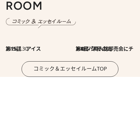
ROOM
2026.7.30
第15話 アイス
2026.7.30
第8回「同人誌即売会にチャレンジ その2」
コミック＆エッセイルームTOP