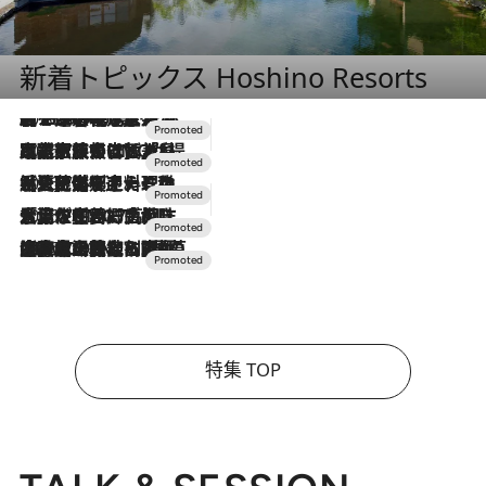
新着トピックス Hoshino Resorts
2026.8.7
【トンボの足水浴】ヒノキの香りに包まれて涼感マックス！約13℃の湧水かけ流しを避暑地「星野温泉 トンボの湯」で体験
2026.7.31
【ホテル帰省】という選択肢をOMOが提案。家族とほどよい距離を保つには「昼は実家、夜は気兼ねなくホテルで！」
2026.7.24
【夏限定ディナーコース】旬を迎える稚鮎や花ズッキーニなどをイタリア・トスカーナの郷土料理の手法で満喫！
2026.7.17
「土佐和ハーブかき氷」がOMO7高知に登場！生姜、山椒、大葉など目にも舌にも涼を呼ぶ郷土の味
2026.7.10
NEW OPEN！【界 草津】名湯の地に誕生。趣の異なる2種の温泉と上州ならではの会席・蕎麦割烹など美食を味わう究極の癒やし旅
特集 TOP