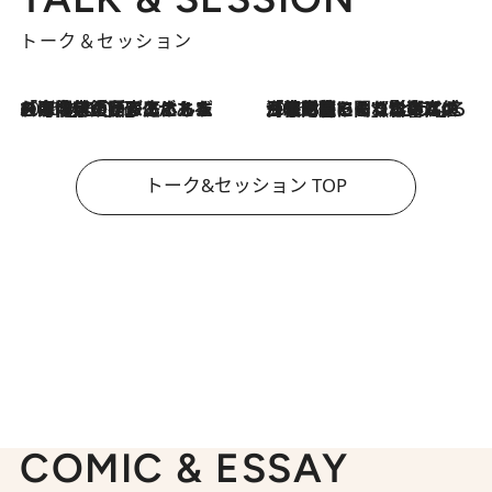
トーク＆セッション
2026.8.3
「今後値上げがあるとすれば…」「リスクがあるのは今年の冬」エネルギー専門家が語る、ホルムズ海峡封鎖が家庭にもたらす“ある心配”
2026.8.3
「住宅建てられない…」「サーチャージ料の高値が続いている」ホルムズ海峡封鎖による影響はいつまで続く？《エネルギー専門家に聞く“どうなる日本の暮らし”》
トーク&セッション TOP
COMIC & ESSAY