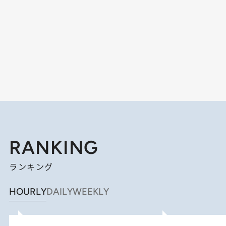
RANKING
ランキング
HOURLY
DAILY
WEEKLY