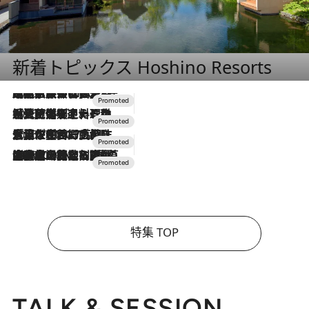
新着トピックス Hoshino Resorts
2026.7.31
【ホテル帰省】という選択肢をOMOが提案。家族とほどよい距離を保つには「昼は実家、夜は気兼ねなくホテルで！」
2026.7.24
【夏限定ディナーコース】旬を迎える稚鮎や花ズッキーニなどをイタリア・トスカーナの郷土料理の手法で満喫！
2026.7.17
「土佐和ハーブかき氷」がOMO7高知に登場！生姜、山椒、大葉など目にも舌にも涼を呼ぶ郷土の味
2026.7.10
NEW OPEN！【界 草津】名湯の地に誕生。趣の異なる2種の温泉と上州ならではの会席・蕎麦割烹など美食を味わう究極の癒やし旅
特集 TOP
TALK & SESSION