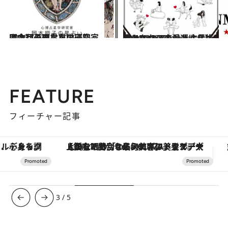
2026.7.31
【今月のあなたの運勢は？】心理占星学研究家 岡本翔子の星占い
占い
2024.6.15
【あなたの恋愛運は？】JINMUのアムール占星術 愛とエロスのジンムリズム
占い
FEATURE
フィーチャー記事
【銀座で出合う最旬美容】美髪ケアや上質な眠り…セルフケアのアップデートから、特別な名入れギフトまで。大人のための「ReFa GINZA」クルーズ
ヴァシュロン・コンスタンタン
3
/
5