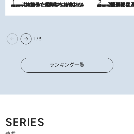
2026.8.5
【阿川佐和子さんの年とる力】なぜ70代で始めた趣味は“こんなに楽しい”のか？ ピアノ、俳句…スランプに陥っても続けられる“ある秘訣”とは
2026.8.5
【なぜ吉沢亮は「気配を消せる」のか？】興行収入208億の『国宝』を経て挑むミュージカル『ディア・エヴァン・ハンセン』。トップ俳優が舞台上でさらけ出した“孤独”とは
1 / 5
ランキング一覧
SERIES
連載