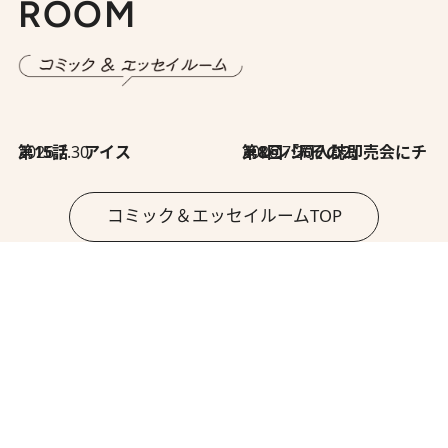
ROOM
2026.7.30
第15話 アイス
2026.7.30
第8回「同人誌即売会にチャレンジ その2」
コミック＆エッセイルームTOP