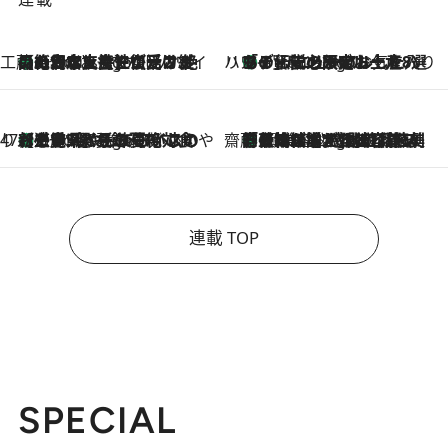
工藤まやのおもてなしハワイ
【ハワイ土産】ローカルの絶大な支持で復活！ 絶品の幻クッキー《元ファンの日本人女性が受け継いだ名店》
6 Hours Ago
ハワイ賢者 リサのお気に入りリスト
あの伝説の限定トートも！ リニューアルした「ディーン＆デルーカ ハワイ」で必須のお土産8選
6 Hours Ago
47都道府県の手みやげ ひんやりスイーツで夏を満喫
【三重県】この夏絶対食べたい 冷やしておいしいおやつ3選 お餅×アイスの新感覚スイーツ
6 Hours Ago
齋藤 薫 美容脳ルネサンス
「荷物が増えるほど旅ストレスは増す」美容ジャーナリストがたどり着いた最終結論。“化粧品を劇的に減らす”感動の凝縮美容とは
6 Hours Ago
連載 TOP
SPECIAL