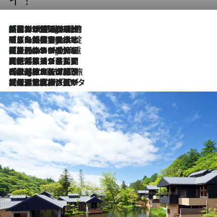
「荷物が増えるほど旅ストレスは増す」美容ジャーナリストがたどり着いた最終結論。“化粧品を劇的に減らす”感動の凝縮美容とは
6 Hours Ago
「旅先には金髪ウィッグを持参」日本と同じメイクでは損してる!? 美容ジャーナリストが提案する“掟破りの旅美容”とは
6 Hours Ago
【厳選旅コスメ】「身軽さ＆UV対策重視！」ヘアアーティストshucoが選んだ夏旅ベストコスメを発表【Mサイズジップ】
6 Hours Ago
2026.8.5
【厳選旅コスメ】国内をあちこち移動する河井菜摘が選んだ夏旅ベストコスメ発表！「リラックスアイテムはマスト」【Mサイズジップ】
2026.8.4
【厳選旅コスメ】「紫外線＆乾燥対策しながらメイク感も！」ヘア＆メイクGeorgeが選んだ夏旅ベストコスメを発表！【Mサイズジップ】
2026.8.3
【厳選旅コスメ】「保湿もタイパ重視！」“サウナ好き”タレント清水みさとが愛用する夏旅ベストコスメを発表！【Mサイズジップ】