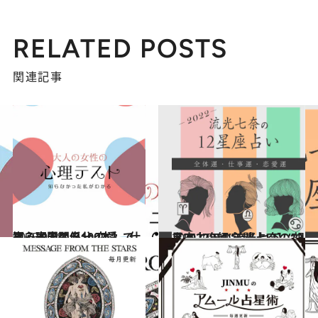
RELATED POSTS
関連記事
2025.9.28
【心理テスト100本】で知る本当の自分 恋愛、仕事、人間関係…
占い
2021.12.15
【2022年の年間占い】“視える占い師”流光七奈の12星座占い
占い