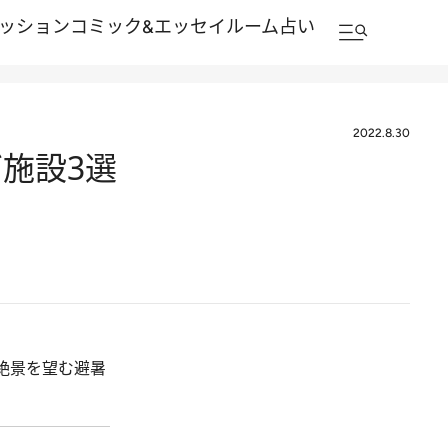
ッション
コミック&エッセイルーム
占い
2022.8.30
施設3選
絶景を望む避暑