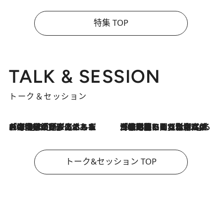
特集 TOP
TALK & SESSION
トーク＆セッション
2026.8.3
「今後値上げがあるとすれば…」「リスクがあるのは今年の冬」エネルギー専門家が語る、ホルムズ海峡封鎖が家庭にもたらす“ある心配”
2026.8.3
「住宅建てられない…」「サーチャージ料の高値が続いている」ホルムズ海峡封鎖による影響はいつまで続く？《エネルギー専門家に聞く“どうなる日本の暮らし”》
トーク&セッション TOP