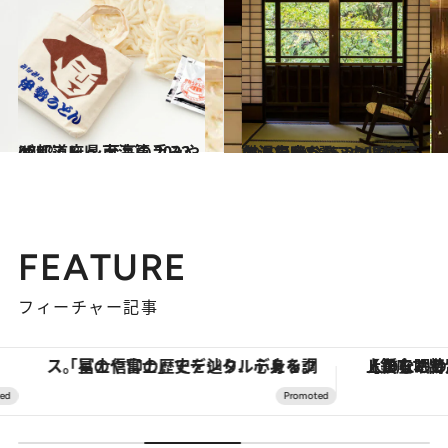
2022.1.8
47都道府県 至高の手みやげリスト ～東海篇 2022～
グルメ
2020.1.19
名湯で叶う15,000円以下の温泉宿8選 これは絶対、行かなきゃソンです
旅＆お出かけ
FEATURE
フィーチャー記事
「星のや富士」でデジタルデトックス。冨士信仰の歴史を辿り、心身を調える。
【銀座で出合う最旬美容】美髪ケアや上質な眠