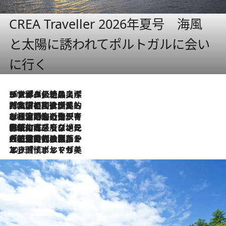
CREA Traveller 2026年夏号 海風
と太陽に誘われてポルトガルに会い
に行く
2026.8.8
リスボンの絶品スイーツ「パステル・デ・ナタ」とは？ポルトガル伝統の奥深い世界へ
2026.7.27
「私の祖国はポルトガル語です」国民的詩人フェルナンド・ペソアと、彼が愛した文学の街を歩く
2026.7.26
ポルトガル近海が育む極上の海の幸。キリリと冷えた白ワインと愉しむ、シーフード専門店の贅沢
2026.7.22
伝統の味をモダンに昇華。高感度な地元客が集う、リスボンの最旬ガストロノミー
2026.7.21
大航海時代の栄華から、震災、独裁、そして革命へ。ポルトガル・首都リスボンの石畳に刻まれた「歴史の光と影」
2026.7.13
エッセイ・ヤマザキマリ「慎ましくも美しき国 ポルトガル」