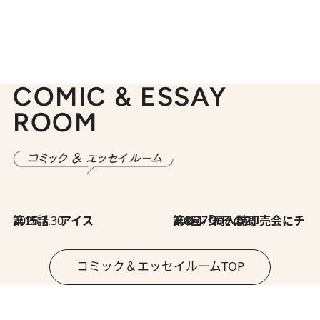
COMIC & ESSAY
ROOM
2026.7.30
第15話 アイス
2026.7.30
第8回「同人誌即売会にチャレンジ その2」
コミック＆エッセイルームTOP