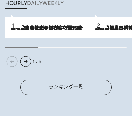
HOURLY
DAILY
WEEKLY
2026.8.3
《「文士の子ども被害者の会」発足！》阿川佐和子（72）が語る遠藤周作に北杜夫、劇作家・矢代静一の子どもたちの“文豪プライベート事件簿”
2026.8.8
「最後に見られてよかった」上野動物園の東園パンダ舎が解体前に特別公開。8月16日まで延長されたパネル展と共に辿る“半世紀”のパンダ飼育《解体工事の図面あり》
1 / 5
ランキング一覧