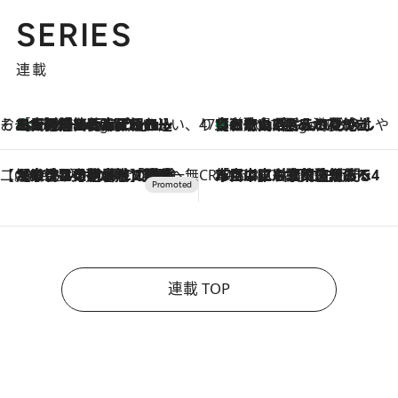
SERIES
連載
そおだよおこの関西おいしい、おやつ紀行
［大阪府箕面市］一皿一皿目の前で仕上げられる、料理を巧みに組み込んだアシェットデセールコース「ミチル アシェット デセール（Michiru assiette dessert）」
6 Hours Ago
47都道府県の手みやげ ひんやりスイーツで夏を満喫
【和歌山県】この夏絶対食べたい 冷やしておいしいおやつ3選 みかんがごろっと丸ごと入ったジュレ
6 Hours Ago
【CREA×星野リゾート】唯一無二。癒しと発見が待つ場所へ
2026.8.7
【トンボの足水浴】ヒノキの香りに包まれて涼感マックス！約13℃の湧水かけ流しを避暑地「星野温泉 トンボの湯」で体験
CREA'S CHOICE
2026.8.7
「立川にも歌舞伎があるんだよ」 片岡仁左衛門・市川中車ら豪華座組みで4年目の立川立飛歌舞伎へ
連載 TOP