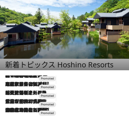
新着トピックス Hoshino Resorts
2026.8.7
【トンボの足水浴】ヒノキの香りに包まれて涼感マックス！約13℃の湧水かけ流しを避暑地「星野温泉 トンボの湯」で体験
2026.7.31
【ホテル帰省】という選択肢をOMOが提案。家族とほどよい距離を保つには「昼は実家、夜は気兼ねなくホテルで！」
2026.7.24
【夏限定ディナーコース】旬を迎える稚鮎や花ズッキーニなどをイタリア・トスカーナの郷土料理の手法で満喫！
2026.7.17
「土佐和ハーブかき氷」がOMO7高知に登場！生姜、山椒、大葉など目にも舌にも涼を呼ぶ郷土の味
2026.7.10
NEW OPEN！【界 草津】名湯の地に誕生。趣の異なる2種の温泉と上州ならではの会席・蕎麦割烹など美食を味わう究極の癒やし旅