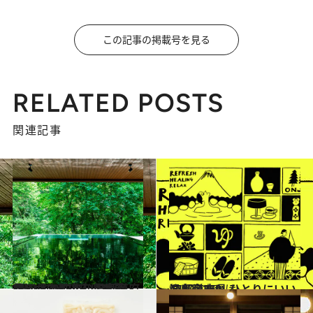
この記事の掲載号を見る
RELATED POSTS
関連記事
2022.7.28
《ほかの都道府県も見る》【2022年】47都道府県 ひとりにいい温泉宿118
旅＆お出かけ
2022.2.10
47都道府県 ひとりにいい温泉宿250
旅＆お出かけ