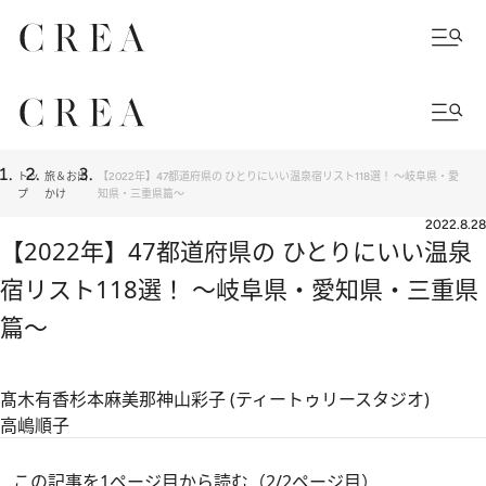
トッ
旅＆お出
【2022年】47都道府県の ひとりにいい温泉宿リスト118選！ ～岐阜県・愛
プ
かけ
知県・三重県篇～
2022.8.28
【2022年】47都道府県の ひとりにいい温泉
宿リスト118選！ ～岐阜県・愛知県・三重県
篇～
髙木有香
杉本麻美那
神山彩子 (ティートゥリースタジオ)
高嶋順子
この記事を1ページ目から読む（2/2ページ目）