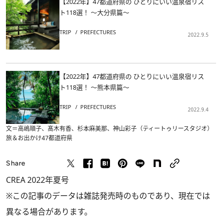
【2022年】47都道府県の ひとりにいい温泉宿リス
ト118選！ ～大分県篇～
TRIP
PREFECTURES
2022.9.5
【2022年】47都道府県の ひとりにいい温泉宿リス
ト118選！ ～熊本県篇～
TRIP
PREFECTURES
2022.9.4
文＝高嶋順子、髙木有香、杉本麻美那、神山彩子（ティートゥリースタジオ）
旅＆お出かけ
47都道府県
Share
CREA 2022年夏号
※この記事のデータは雑誌発売時のものであり、現在では
異なる場合があります。