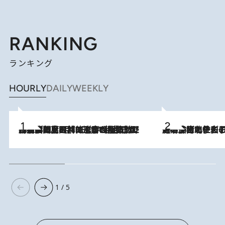
RANKING
ランキング
HOURLY
DAILY
WEEKLY
2026.8.8
「最後に見られてよかった」上野動物園の東園パンダ舎が解体前に特別公開。8月16日まで延長されたパネル展と共に辿る“半世紀”のパンダ飼育《解体工事の図面あり》
2026.8.3
《「文士の子ども被害者の会」発足！》阿川佐和子（72）が語る遠藤周作に北杜夫、劇作家・矢代静一の子どもたちの“文豪プライベート事件簿”
1 / 5