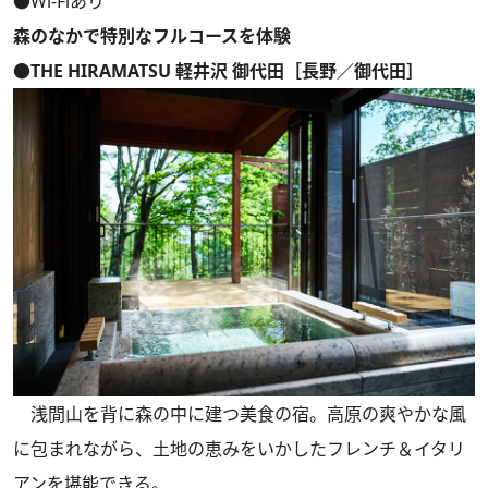
●Wi-Fiあり
森のなかで特別なフルコースを体験
●THE HIRAMATSU 軽井沢 御代田［長野／御代田］
浅間山を背に森の中に建つ美食の宿。高原の爽やかな風
に包まれながら、土地の恵みをいかしたフレンチ＆イタリ
アンを堪能できる。