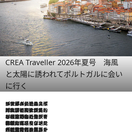
CREA Traveller 2026年夏号 海風
と太陽に誘われてポルトガルに会い
に行く
2026.8.8
リスボンの絶品スイーツ「パステル・デ・ナタ」とは？ポルトガル伝統の奥深い世界へ
2026.7.27
「私の祖国はポルトガル語です」国民的詩人フェルナンド・ペソアと、彼が愛した文学の街を歩く
2026.7.26
ポルトガル近海が育む極上の海の幸。キリリと冷えた白ワインと愉しむ、シーフード専門店の贅沢
2026.7.22
伝統の味をモダンに昇華。高感度な地元客が集う、リスボンの最旬ガストロノミー
2026.7.21
大航海時代の栄華から、震災、独裁、そして革命へ。ポルトガル・首都リスボンの石畳に刻まれた「歴史の光と影」