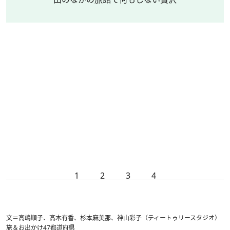
1
2
3
4
文＝高嶋順子、髙木有香、杉本麻美那、神山彩子（ティートゥリースタジオ）
旅＆お出かけ
47都道府県