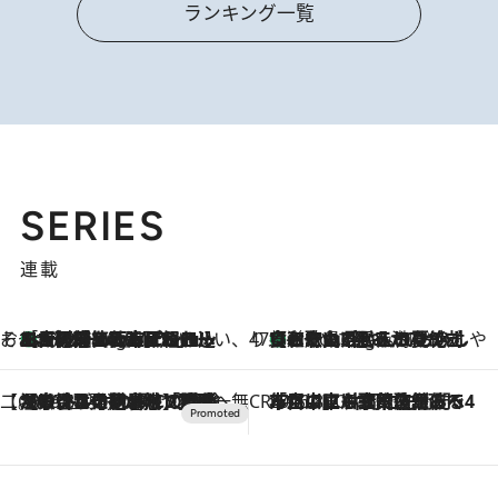
ランキング一覧
SERIES
連載
そおだよおこの関西おいしい、おやつ紀行
［大阪府箕面市］一皿一皿目の前で仕上げられる、料理を巧みに組み込んだアシェットデセールコース「ミチル アシェット デセール（Michiru assiette dessert）」
1 Hour Ago
47都道府県の手みやげ ひんやりスイーツで夏を満喫
【和歌山県】この夏絶対食べたい 冷やしておいしいおやつ3選 みかんがごろっと丸ごと入ったジュレ
1 Hour Ago
【CREA×星野リゾート】唯一無二。癒しと発見が待つ場所へ
2026.8.7
【トンボの足水浴】ヒノキの香りに包まれて涼感マックス！約13℃の湧水かけ流しを避暑地「星野温泉 トンボの湯」で体験
CREA'S CHOICE
2026.8.7
「立川にも歌舞伎があるんだよ」 片岡仁左衛門・市川中車ら豪華座組みで4年目の立川立飛歌舞伎へ