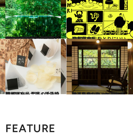
2022.7.28
《ほかの都道府県も見る》【2022年】47都道府県 ひとりにいい温泉宿118
旅＆お出かけ
2022.2.10
47都道府県 ひとりにいい温泉宿250
旅＆お出かけ
2022.1.5
47都道府県 至高の手みやげリスト ～北陸・甲信越篇 2022～
グルメ
2020.1.19
名湯で叶う15,000円以下の温泉宿8選 これは絶対、行かなきゃソンです
旅＆お出かけ
FEATURE