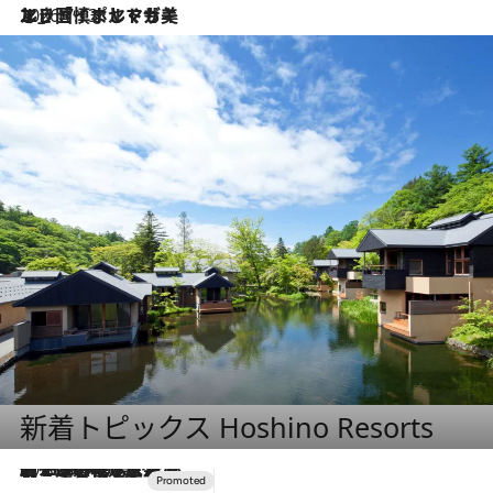
2026.7.13
エッセイ・ヤマザキマリ「慎ましくも美しき国 ポルトガル」
新着トピックス Hoshino Resorts
2026.8.7
【トンボの足水浴】ヒノキの香りに包まれて涼感マックス！約13℃の湧水かけ流しを避暑地「星野温泉 トンボの湯」で体験