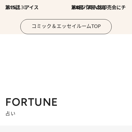
2026.7.30
第15話 アイス
2026.7.30
第8回「同人誌即売会にチャレンジ その2」
コミック＆エッセイルームTOP
FORTUNE
占い