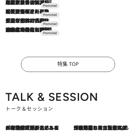
2026.7.31
【ホテル帰省】という選択肢をOMOが提案。家族とほどよい距離を保つには「昼は実家、夜は気兼ねなくホテルで！」
2026.7.24
【夏限定ディナーコース】旬を迎える稚鮎や花ズッキーニなどをイタリア・トスカーナの郷土料理の手法で満喫！
2026.7.17
「土佐和ハーブかき氷」がOMO7高知に登場！生姜、山椒、大葉など目にも舌にも涼を呼ぶ郷土の味
2026.7.10
NEW OPEN！【界 草津】名湯の地に誕生。趣の異なる2種の温泉と上州ならではの会席・蕎麦割烹など美食を味わう究極の癒やし旅
特集 TOP
TALK & SESSION
トーク＆セッション
2026.8.3
「今後値上げがあるとすれば…」「リスクがあるのは今年の冬」エネルギー専門家が語る、ホルムズ海峡封鎖が家庭にもたらす“ある心配”
2026.8.3
「住宅建てられない…」「サーチャージ料の高値が続いている」ホルムズ海峡封鎖による影響はいつまで続く？《エネルギー専門家に聞く“どうなる日本の暮らし”》