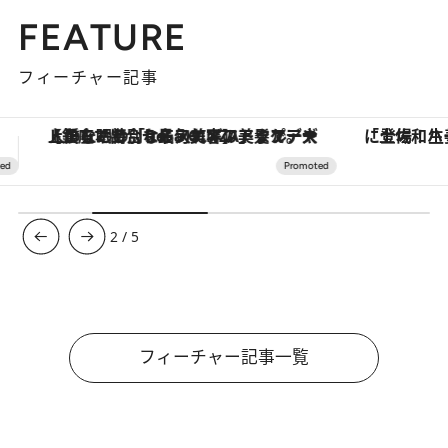
FEATURE
フィーチャー記事
「土佐和ハーブかき氷」がOMO7高知に登場！生姜、山椒、大葉など目にも舌にも涼を呼ぶ郷土の味
3
/
5
フィーチャー記事一覧