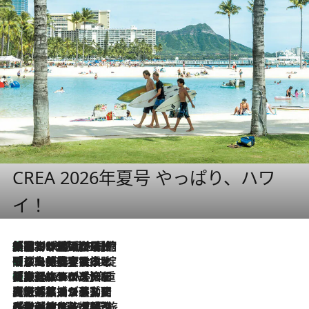
CREA 2026年夏号 やっぱり、ハワ
イ！
「荷物が増えるほど旅ストレスは増す」美容ジャーナリストがたどり着いた最終結論。“化粧品を劇的に減らす”感動の凝縮美容とは
2026.8.6
「旅先には金髪ウィッグを持参」日本と同じメイクでは損してる!? 美容ジャーナリストが提案する“掟破りの旅美容”とは
2026.8.6
【厳選旅コスメ】「身軽さ＆UV対策重視！」ヘアアーティストshucoが選んだ夏旅ベストコスメを発表【Mサイズジップ】
2026.8.6
2026.8.5
【厳選旅コスメ】国内をあちこち移動する河井菜摘が選んだ夏旅ベストコスメ発表！「リラックスアイテムはマスト」【Mサイズジップ】
2026.8.4
【厳選旅コスメ】「紫外線＆乾燥対策しながらメイク感も！」ヘア＆メイクGeorgeが選んだ夏旅ベストコスメを発表！【Mサイズジップ】