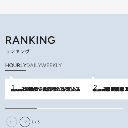
RANKING
ランキング
HOURLY
DAILY
WEEKLY
2026.8.5
【阿川佐和子さんの年とる力】なぜ70代で始めた趣味は“こんなに楽しい”のか？ ピアノ、俳句…スランプに陥っても続けられる“ある秘訣”とは
2026.8.5
【なぜ吉沢亮は「気配を消せる」のか？】興行収入208億の『国宝』を経て挑むミュージカル『ディア・エヴァン・ハンセン』。トップ俳優が舞台上でさらけ出した“孤独”とは
1 / 5