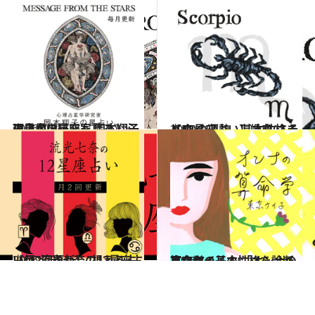
2026.7.31
《ほかの星座も見る》心理占星学研究家 岡本翔子の星占い
占い
2021.12.1
【12星座占い】蠍座(さそり座)の運勢、基本性格まとめ
占い
2026.7.29
【月2回更新】“視える占い師”流光七奈の12星座占い
占い
2026.7.6
あなたの基本性格を診断 東京ケイ子の 「オンナの算命学」
占い