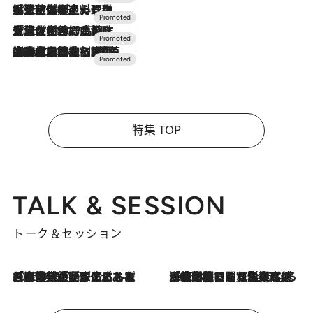
2026.7.24
【夏限定ディナーコース】旬を迎える稚鮎や花ズッキーニなどをイタリア・トスカーナの郷土料理の手法で満喫！
2026.7.17
「土佐和ハーブかき氷」がOMO7高知に登場！生姜、山椒、大葉など目にも舌にも涼を呼ぶ郷土の味
2026.7.10
NEW OPEN！【界 草津】名湯の地に誕生。趣の異なる2種の温泉と上州ならではの会席・蕎麦割烹など美食を味わう究極の癒やし旅
特集 TOP
TALK & SESSION
トーク＆セッション
2026.8.3
「今後値上げがあるとすれば…」「リスクがあるのは今年の冬」エネルギー専門家が語る、ホルムズ海峡封鎖が家庭にもたらす“ある心配”
2026.8.3
「住宅建てられない…」「サーチャージ料の高値が続いている」ホルムズ海峡封鎖による影響はいつまで続く？《エネルギー専門家に聞く“どうなる日本の暮らし”》