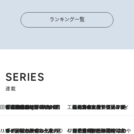
ランキング一覧
SERIES
連載
田中稲の勝手に再ブーム
「湘南乃風に憧れて」観客大盛上がりの“タオル回し”に、ラッパー顔負けの高速歌唱まで…さだまさし（74）のアグレッシブすぎる現在地
1 Hour Ago
工藤まやのおもてなしハワイ
【ハワイ土産】ローカルの絶大な支持で復活！ 絶品の幻クッキー《元ファンの日本人女性が受け継いだ名店》
2026.8.6
ハワイ賢者 リサのお気に入りリスト
あの伝説の限定トートも！ リニューアルした「ディーン＆デルーカ ハワイ」で必須のお土産8選
2026.8.6
47都道府県の手みやげ ひんやりスイーツで夏を満喫
【三重県】この夏絶対食べたい 冷やしておいしいおやつ3選 お餅×アイスの新感覚スイーツ
2026.8.6