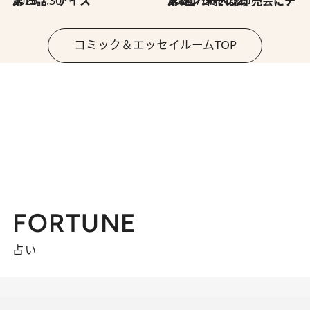
2026.7.30
第15話 アイス
2026.7.30
第8回「同人誌即売会にチャレンジ その2」
コミック＆エッセイルームTOP
FORTUNE
占い