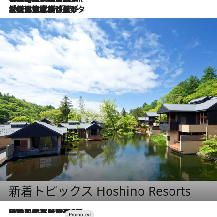
2026.8.3
【厳選旅コスメ】「保湿もタイパ重視！」“サウナ好き”タレント清水みさとが愛用する夏旅ベストコスメを発表！【Mサイズジップ】
新着トピックス Hoshino Resorts
2026.7.31
【ホテル帰省】という選択肢をOMOが提案。家族とほどよい距離を保つには「昼は実家、夜は気兼ねなくホテルで！」