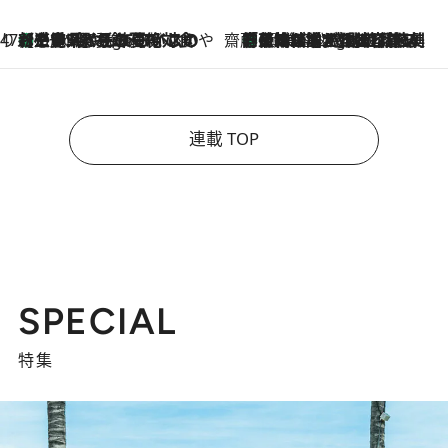
47都道府県の手みやげ ひんやりスイーツで夏を満喫
【三重県】この夏絶対食べたい 冷やしておいしいおやつ3選 お餅×アイスの新感覚スイーツ
2 Hours Ago
齋藤 薫 美容脳ルネサンス
「荷物が増えるほど旅ストレスは増す」美容ジャーナリストがたどり着いた最終結論。“化粧品を劇的に減らす”感動の凝縮美容とは
2 Hours Ago
連載 TOP
SPECIAL
特集