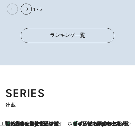
1 / 5
ランキング一覧
SERIES
連載
工藤まやのおもてなしハワイ
【ハワイ土産】ローカルの絶大な支持で復活！ 絶品の幻クッキー《元ファンの日本人女性が受け継いだ名店》
2 Hours Ago
ハワイ賢者 リサのお気に入りリスト
あの伝説の限定トートも！ リニューアルした「ディーン＆デルーカ ハワイ」で必須のお土産8選
2 Hours Ago