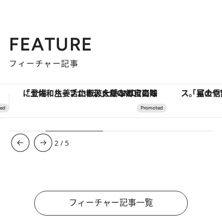
FEATURE
フィーチャー記事
「星のや富士」でデジタルデトックス。冨士信仰の歴史を辿り、心身を調える。
ヴァシュロン・コンスタンタン
3
/
5
フィーチャー記事一覧