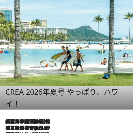
CREA 2026年夏号 やっぱり、ハワ
イ！
「荷物が増えるほど旅ストレスは増す」美容ジャーナリストがたどり着いた最終結論。“化粧品を劇的に減らす”感動の凝縮美容とは
2 Hours Ago
「旅先には金髪ウィッグを持参」日本と同じメイクでは損してる!? 美容ジャーナリストが提案する“掟破りの旅美容”とは
2 Hours Ago