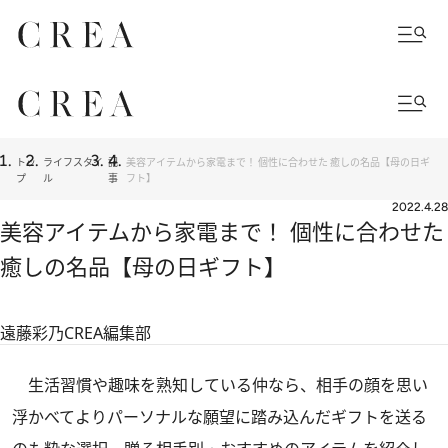
トッ
ライフスタイ
記
美容アイテムから家電まで！ 個性に合わせた 癒しの名品【母の日ギ
プ
ル
事
フト】
2022.4.28
美容アイテムから家電まで！ 個性に合わせた
癒しの名品【母の日ギフト】
遠藤彩乃
CREA編集部
生活習慣や趣味を熟知している仲なら、相手の顔を思い
浮かべてよりパーソナルな願望に踏み込んだギフトを送る