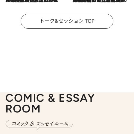
2026.8.3
「今後値上げがあるとすれば…」「リスクがあるのは今年の冬」エネルギー専門家が語る、ホルムズ海峡封鎖が家庭にもたらす“ある心配”
2026.8.3
「住宅建てられない…」「サーチャージ料の高値が続いている」ホルムズ海峡封鎖による影響はいつまで続く？《エネルギー専門家に聞く“どうなる日本の暮らし”》
トーク&セッション TOP
COMIC & ESSAY
ROOM