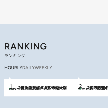
RANKING
ランキング
HOURLY
DAILY
WEEKLY
【ハワイ土産】ローカルの絶大な支持で復活！ 絶品の幻クッキー《元ファンの日本人女性が受け継いだ名店》
2 Hours Ago
あの伝説の限定トートも！ リニューアルした「ディーン＆
2 Hours Ago