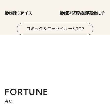
2026.7.30
第15話 アイス
2026.7.30
第8回「同人誌即売会にチャレンジ その2」
コミック＆エッセイルームTOP
FORTUNE
占い