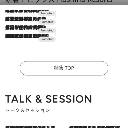
2026.7.31
【ホテル帰省】という選択肢をOMOが提案。家族とほどよい距離を保つには「昼は実家、夜は気兼ねなくホテルで！」
2026.7.24
【夏限定ディナーコース】旬を迎える稚鮎や花ズッキーニなどをイタリア・トスカーナの郷土料理の手法で満喫！
2026.7.17
「土佐和ハーブかき氷」がOMO7高知に登場！生姜、山椒、大葉など目にも舌にも涼を呼ぶ郷土の味
2026.7.10
NEW OPEN！【界 草津】名湯の地に誕生。趣の異なる2種の温泉と上州ならではの会席・蕎麦割烹など美食を味わう究極の癒やし旅
特集 TOP
TALK & SESSION
トーク＆セッション