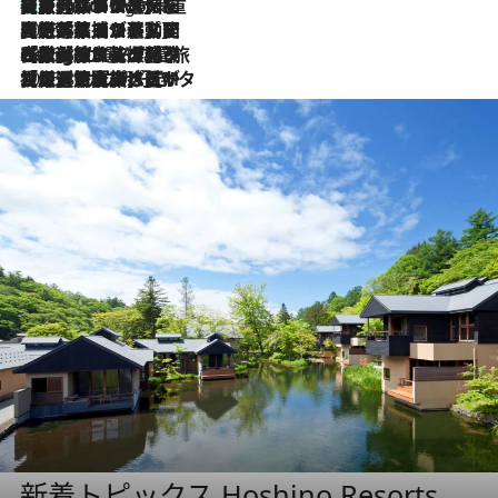
【厳選旅コスメ】「身軽さ＆UV対策重視！」ヘアアーティストshucoが選んだ夏旅ベストコスメを発表【Mサイズジップ】
2 Hours Ago
2026.8.5
【厳選旅コスメ】国内をあちこち移動する河井菜摘が選んだ夏旅ベストコスメ発表！「リラックスアイテムはマスト」【Mサイズジップ】
2026.8.4
【厳選旅コスメ】「紫外線＆乾燥対策しながらメイク感も！」ヘア＆メイクGeorgeが選んだ夏旅ベストコスメを発表！【Mサイズジップ】
2026.8.3
【厳選旅コスメ】「保湿もタイパ重視！」“サウナ好き”タレント清水みさとが愛用する夏旅ベストコスメを発表！【Mサイズジップ】
新着トピックス Hoshino Resorts