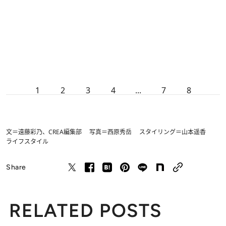
1
2
3
4
...
7
8
文＝遠藤彩乃、CREA編集部 写真＝西原秀岳 スタイリング＝山本遥香
ライフスタイル
Share
RELATED POSTS