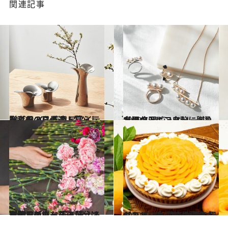
関連記事
2022.4.27
贈りものに最適！暮らしを彩る インテリアアイテム【母の日ギフト】
ライフスタイル
2022.4.25
大切な人に、自分に贈りたい 名品ジュエリー6選【母の日ギフト】
ファッション
2021.4.21
母の日のカーネーションを賢くゲット 安く買える期間＆新鮮な花の見分け方
ライフスタイル
2022.4.24
【キル フェ ボン】母の日ギフトに！ 花束のようなマンゴータルトが登場
グルメ