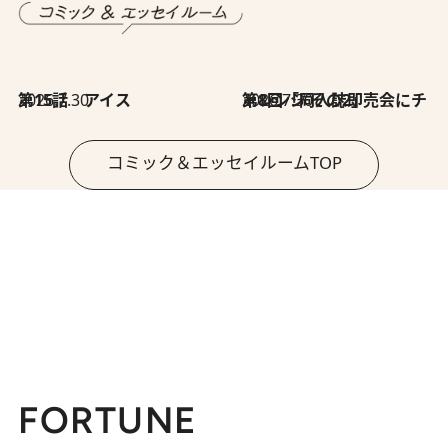
2026.7.30
第15話 アイス
2026.7.30
第8回「同人誌即売会にチャレンジ その2」
コミック＆エッセイルームTOP
FORTUNE