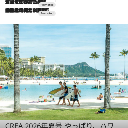
2026.7.17
「土佐和ハーブかき氷」がOMO7高知に登場！生姜、山椒、大葉など目にも舌にも涼を呼ぶ郷土の味
2026.7.10
NEW OPEN！【界 草津】名湯の地に誕生。趣の異なる2種の温泉と上州ならではの会席・蕎麦割烹など美食を味わう究極の癒やし旅
CREA 2026年夏号 やっぱり、ハワ