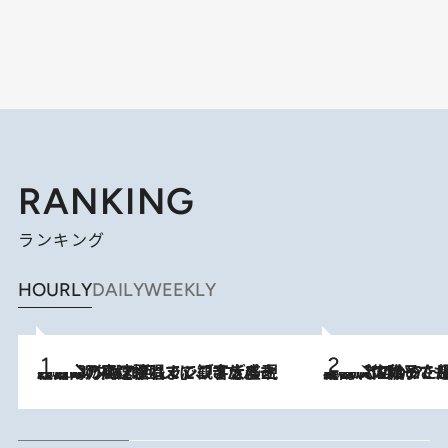
RANKING
ランキング
HOURLY
DAILY
WEEKLY
2026.8.7
「湘南乃風に憧れて」観客大盛上がりの“タオル回し”に、ラッパー顔負けの高速歌唱まで…さだまさし（74）のアグレッシブすぎる現在地
2026.8.5
【阿川佐和子さんの年とる力】なぜ70代で始めた趣味は“こんなに楽しい”のか？ ピアノ、俳句…スランプに陥っても続けられる“ある秘訣”とは