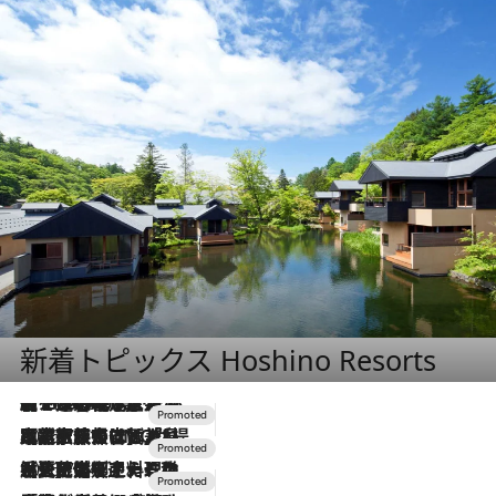
新着トピックス Hoshino Resorts
【トンボの足水浴】ヒノキの香りに包まれて涼感マックス！約13℃の湧水かけ流しを避暑地「星野温泉 トンボの湯」で体験
2026.8.7
2026.7.31
【ホテル帰省】という選択肢をOMOが提案。家族とほどよい距離を保つには「昼は実家、夜は気兼ねなくホテルで！」
2026.7.24
【夏限定ディナーコース】旬を迎える稚鮎や花ズッキーニなどをイタリア・トスカーナの郷土料理の手法で満喫！