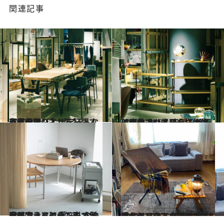
関連記事
2022.4.14
部屋のマンネリを打開する家具選び① 【アートな家具を取り入れる】
ライフスタイル
2022.4.15
部屋のマンネリを打開する家具選び② 空間を仕切ることで、部屋を立体的に変化させる
ライフスタイル
2022.3.7
【インテリアの工夫で気分を変える】 暮らしを快適にするアイテムと すぐ実践できるシーン別メソッド
ライフスタイル
2021.11.30
スタイリスト白男川清美さんセレクト 部屋に置いてもセンスアップ！ 長く愛せるアウトドアチェア5選
ライフスタイル