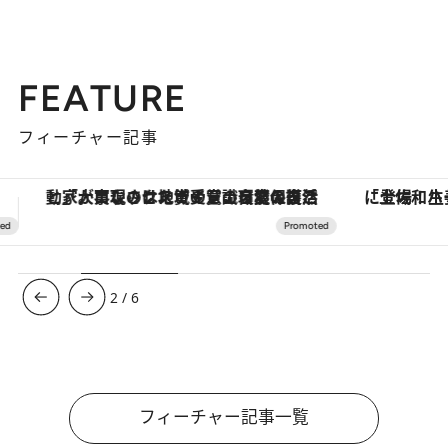
FEATURE
フィーチャー記事
「土佐和ハーブかき氷」がOMO7高知に登場！生姜、山椒、大葉など目にも舌にも涼を呼ぶ郷土の味
3
/
6
フィーチャー記事一覧