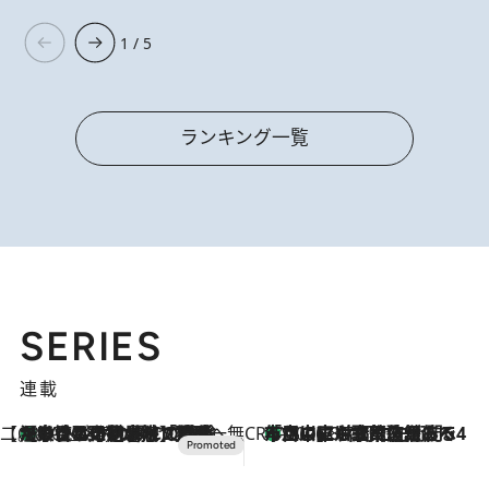
1 / 5
ランキング一覧
SERIES
連載
【CREA×星野リゾート】唯一無二。癒しと発見が待つ場所へ
【トンボの足水浴】ヒノキの香りに包まれて涼感マックス！約13℃の湧水かけ流しを避暑地「星野温泉 トンボの湯」で体験
2026.8.7
CREA'S CHOICE
「立川にも歌舞伎があるんだよ」 片岡仁左衛門・市川中車ら豪華座組みで4年目の立川立飛歌舞伎へ
2026.8.7