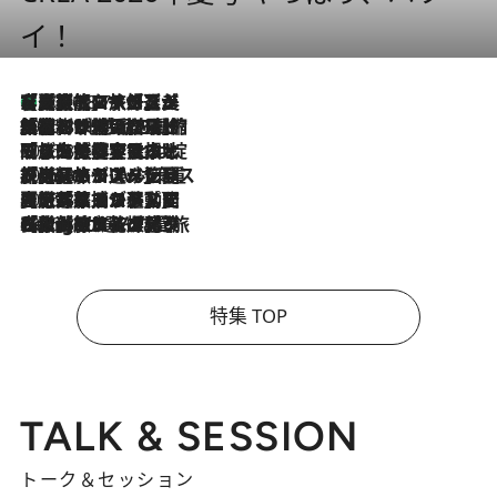
イ！
【厳選旅コスメ】「多機能アイテムがメイン！」旅好き美容エディターが選んだ夏旅ベストコスメを発表【Mサイズジップ】
2026.8.7
2026.8.6
「荷物が増えるほど旅ストレスは増す」美容ジャーナリストがたどり着いた最終結論。“化粧品を劇的に減らす”感動の凝縮美容とは
2026.8.6
「旅先には金髪ウィッグを持参」日本と同じメイクでは損してる!? 美容ジャーナリストが提案する“掟破りの旅美容”とは
2026.8.6
【厳選旅コスメ】「身軽さ＆UV対策重視！」ヘアアーティストshucoが選んだ夏旅ベストコスメを発表【Mサイズジップ】
2026.8.5
【厳選旅コスメ】国内をあちこち移動する河井菜摘が選んだ夏旅ベストコスメ発表！「リラックスアイテムはマスト」【Mサイズジップ】
2026.8.4
【厳選旅コスメ】「紫外線＆乾燥対策しながらメイク感も！」ヘア＆メイクGeorgeが選んだ夏旅ベストコスメを発表！【Mサイズジップ】
特集 TOP
TALK & SESSION
トーク＆セッション