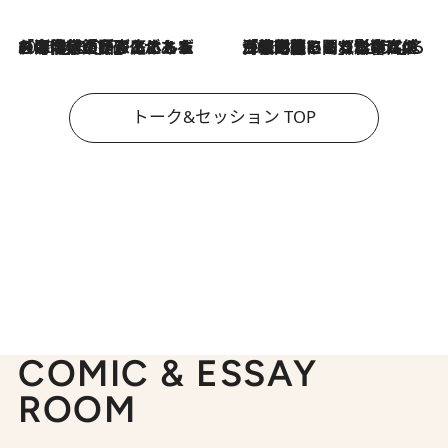
2026.8.3
「今後値上げがあるとすれば…」「リスクがあるのは今年の冬」エネルギー専門家が語る、ホルムズ海峡封鎖が家庭にもたらす“ある心配”
2026.8.3
「住宅建てられない…」「サーチャージ料の高値が続いている」ホルムズ海峡封鎖による影響はいつまで続く？《エネルギー専門家に聞く“どうなる日本の暮らし”》
トーク&セッション TOP
COMIC & ESSAY
ROOM