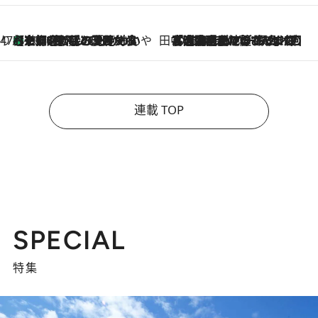
47都道府県の手みやげ ひんやりスイーツで夏を満喫
【京都府】この夏絶対食べたい 冷やしておいしいおやつ3選 ひと口目から心を掴む新緑のテリーヌ
2026.8.7
田中稲の勝手に再ブーム
2026.8.7
「湘南乃風に憧れて」観客大盛上がりの“タオル回し”に、ラッパー顔負けの高速歌唱まで…さだまさし（74）のアグレッシブすぎる現在地
連載 TOP
SPECIAL
特集