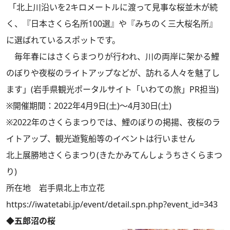
「北上川沿いを2キロメートルに渡って見事な桜並木が続
く、『日本さくら名所100選』や『みちのく三大桜名所』
に選ばれているスポットです。
毎年春にはさくらまつりが行われ、川の両岸に架かる鯉
のぼりや夜桜のライトアップなどが、訪れる人々を魅了し
ます」(岩手県観光ポータルサイト「いわての旅」PR担当)
※開催期間：2022年4月9日(土)～4月30日(土)
※2022年のさくらまつりでは、鯉のぼりの掲揚、夜桜のラ
イトアップ、観光遊覧船等のイベントは行いません
北上展勝地さくらまつり(きたかみてんしょうちさくらまつ
り)
所在地 岩手県北上市立花
https://iwatetabi.jp/event/detail.spn.php?event_id=343
◆五郎沼の桜