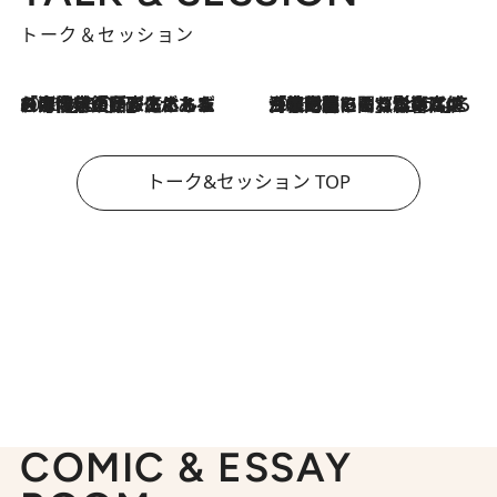
トーク＆セッション
2026.8.3
「今後値上げがあるとすれば…」「リスクがあるのは今年の冬」エネルギー専門家が語る、ホルムズ海峡封鎖が家庭にもたらす“ある心配”
2026.8.3
「住宅建てられない…」「サーチャージ料の高値が続いている」ホルムズ海峡封鎖による影響はいつまで続く？《エネルギー専門家に聞く“どうなる日本の暮らし”》
トーク&セッション TOP
COMIC & ESSAY