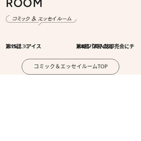
ROOM
2026.7.30
第15話 アイス
2026.7.30
第8回「同人誌即売会にチャレンジ その2」
コミック＆エッセイルームTOP