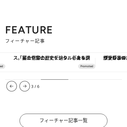
FEATURE
フィーチャー記事
「星のや富士」でデジタルデトックス。冨士信仰の歴史を辿り、心身を調える。
ヴァシュロン・コンスタンタン
3
/
6
フィーチャー記事一覧