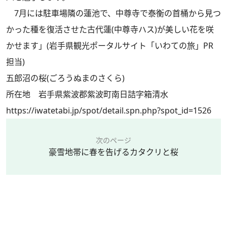
7月には駐車場隣の蓮池で、中尊寺で泰衡の首桶から見つ
かった種を復活させた古代蓮(中尊寺ハス)が美しい花を咲
かせます」(岩手県観光ポータルサイト「いわての旅」PR
担当)
五郎沼の桜(ごろうぬまのさくら)
所在地 岩手県紫波郡紫波町南日詰字箱清水
https://iwatetabi.jp/spot/detail.spn.php?spot_id=1526
次のページ
豪雪地帯に春を告げるカタクリと桜