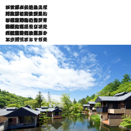
2026.8.8
リスボンの絶品スイーツ「パステル・デ・ナタ」とは？ポルトガル伝統の奥深い世界へ
2026.7.27
「私の祖国はポルトガル語です」国民的詩人フェルナンド・ペソアと、彼が愛した文学の街を歩く
2026.7.26
ポルトガル近海が育む極上の海の幸。キリリと冷えた白ワインと愉しむ、シーフード専門店の贅沢
2026.7.22
伝統の味をモダンに昇華。高感度な地元客が集う、リスボンの最旬ガストロノミー
2026.7.21
大航海時代の栄華から、震災、独裁、そして革命へ。ポルトガル・首都リスボンの石畳に刻まれた「歴史の光と影」
2026.7.13
エッセイ・ヤマザキマリ「慎ましくも美しき国 ポルトガル」