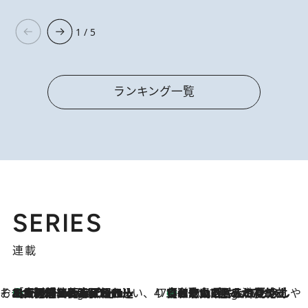
1 / 5
ランキング一覧
SERIES
連載
そおだよおこの関西おいしい、おやつ紀行
［大阪府箕面市］一皿一皿目の前で仕上げられる、料理を巧みに組み込んだアシェットデセールコース「ミチル アシェット デセール（Michiru assiette dessert）」
4 Hours Ago
47都道府県の手みやげ ひんやりスイーツで夏を満喫
【和歌山県】この夏絶対食べたい 冷やしておいしいおやつ3選 みかんがごろっと丸ごと入ったジュレ
4 Hours Ago