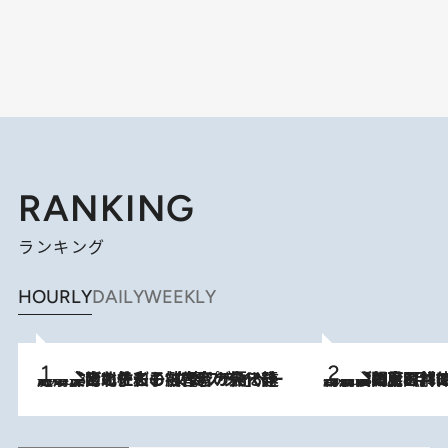
RANKING
ランキング
HOURLY
DAILY
WEEKLY
2026.8.3
《「文士の子ども被害者の会」発足！》阿川佐和子（72）が語る遠藤周作に北杜夫、劇作家・矢代静一の子どもたちの“文豪プライベート事件簿”
2026.8.8
「最後に見られてよかった」上野動物園の東園パンダ舎が解体前に特別公開。8月16日まで延長されたパネル展と共に辿る“半世紀”のパンダ飼育《解体工事の図面あり》