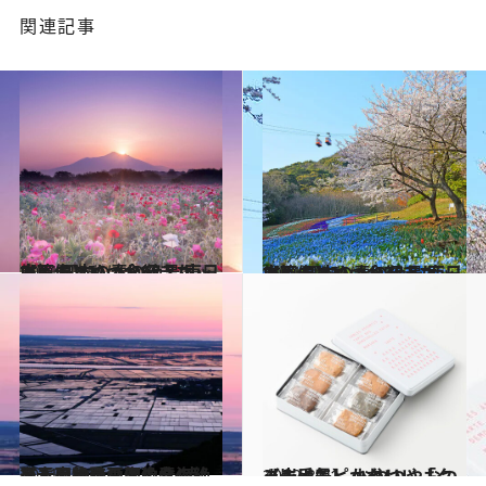
関連記事
2021.4.25
【画像】いつか行きたい！ 日本の春の絶景 東日本篇まとめ《全68スポット》
旅＆お出かけ
2021.4.25
【画像】いつか行きたい！ 日本の春の絶景 西日本篇まとめ《全72スポット》
旅＆お出かけ
2021.4.30
【春の絶景画像】北海道・東北エリアの春の絶景＆風物詩の画像(34点)をチェック！
旅＆お出かけ
2022.3.11
【岩手県】かわいい「クッキー缶」 おやつやおつまみにもピッタリ
グルメ