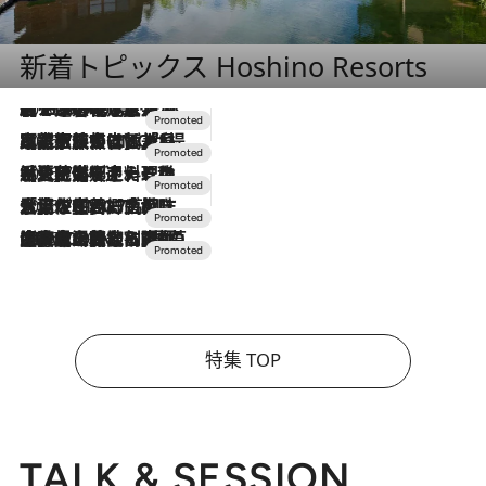
新着トピックス Hoshino Resorts
2026.8.7
【トンボの足水浴】ヒノキの香りに包まれて涼感マックス！約13℃の湧水かけ流しを避暑地「星野温泉 トンボの湯」で体験
2026.7.31
【ホテル帰省】という選択肢をOMOが提案。家族とほどよい距離を保つには「昼は実家、夜は気兼ねなくホテルで！」
2026.7.24
【夏限定ディナーコース】旬を迎える稚鮎や花ズッキーニなどをイタリア・トスカーナの郷土料理の手法で満喫！
2026.7.17
「土佐和ハーブかき氷」がOMO7高知に登場！生姜、山椒、大葉など目にも舌にも涼を呼ぶ郷土の味
2026.7.10
NEW OPEN！【界 草津】名湯の地に誕生。趣の異なる2種の温泉と上州ならではの会席・蕎麦割烹など美食を味わう究極の癒やし旅
特集 TOP
TALK & SESSION