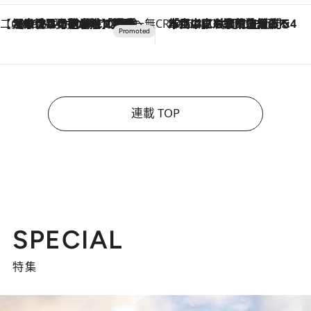
【CREA×星野リゾート】唯一無二。癒しと発見が待つ場所へ
2026.8.7
【トンボの足水浴】ヒノキの香りに包まれて涼感マックス！約13℃の湧水かけ流しを避暑地「星野温泉 トンボの湯」で体験
CREA'S CHOICE
2026.8.7
「立川にも歌舞伎があるんだよ」 片岡仁左衛門・市川中車ら豪華座組みで4年目の立川立飛歌舞伎へ
連載 TOP
SPECIAL
特集