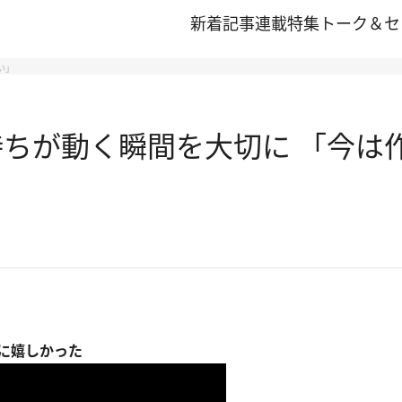
新着記事
連載
特集
トーク＆セ
い」
持ちが動く瞬間を大切に 「今は
に嬉しかった