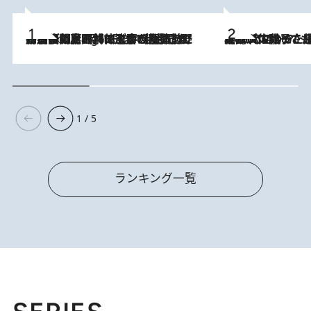
「最後に見られてよかった」上野動物園の東園パンダ舎が解体前に特別公開。8月16日まで延長されたパネル展と共に辿る“半世紀”のパンダ飼育《解体工事の図面あり》
9 Hours Ago
2026.8.5
【阿川佐和子さんの年とる力】なぜ70代で始めた趣味は“こんなに楽しい”のか？ ピアノ、俳句…スランプに陥っても続けられる“ある秘訣”とは
1 / 5
ランキング一覧