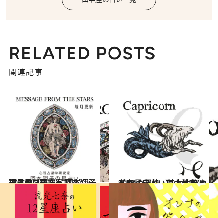
RELATED POSTS
関連記事
2026.7.31
《ほかの星座も見る》心理占星学研究家 岡本翔子の星占い
占い
2021.12.1
【12星座占い】山羊座(やぎ座)の運勢、基本性格まとめ
占い