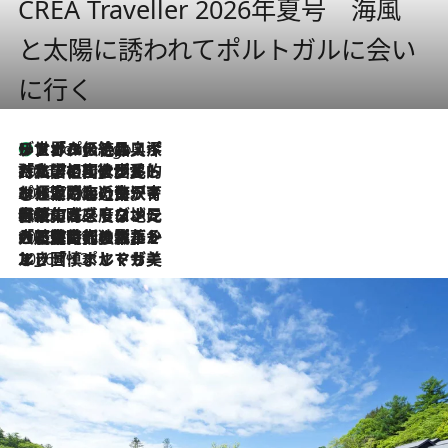
CREA Traveller 2026年夏号 海風
と太陽に誘われてポルトガルに会い
に行く
リスボンの絶品スイーツ「パステル・デ・ナタ」とは？ポルトガル伝統の奥深い世界へ
9 Hours Ago
2026.7.27
「私の祖国はポルトガル語です」国民的詩人フェルナンド・ペソアと、彼が愛した文学の街を歩く
2026.7.26
ポルトガル近海が育む極上の海の幸。キリリと冷えた白ワインと愉しむ、シーフード専門店の贅沢
2026.7.22
伝統の味をモダンに昇華。高感度な地元客が集う、リスボンの最旬ガストロノミー
2026.7.21
大航海時代の栄華から、震災、独裁、そして革命へ。ポルトガル・首都リスボンの石畳に刻まれた「歴史の光と影」
2026.7.13
エッセイ・ヤマザキマリ「慎ましくも美しき国 ポルトガル」