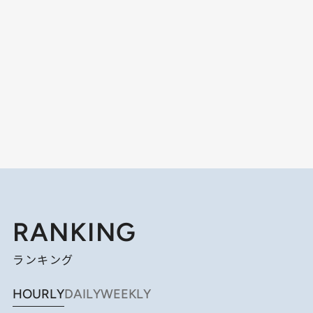
RANKING
ランキング
HOURLY
DAILY
WEEKLY