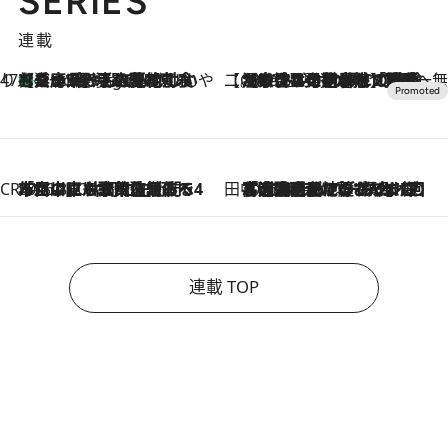
SERIES
連載
47都道府県の手みやげ ひんやりスイーツで夏を満喫
【兵庫県】この夏絶対食べたい 冷やしておいしいおやつ3選 淡路島の恵みをジェラートに集約
9 Hours Ago
【CREA×星野リゾート】唯一無二。癒しと発見が待つ場所へ
2026.8.7
【トンボの足水浴】ヒノキの香りに包まれて涼感マックス！約13℃の湧水かけ流しを避暑地「星野温泉 トンボの湯」で体験
CREA'S CHOICE
2026.8.7
「立川にも歌舞伎があるんだよ」 片岡仁左衛門・市川中車ら豪華座組みで4年目の立川立飛歌舞伎へ
田中稲の勝手に再ブーム
2026.8.7
「湘南乃風に憧れて」観客大盛上がりの“タオル回し”に、ラッパー顔負けの高速歌唱まで…さだまさし（74）のアグレッシブすぎる現在地
連載 TOP