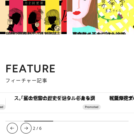
2026.7.29
【月2回更新】“視える占い師”流光七奈の12星座占い
占い
2026.8.7
あなたの基本性格を診断 東京ケイ子の 「オンナの算命学」
占い
FEATURE
フィーチャー記事
【夏限定ディナーコース】旬を迎える稚鮎や花ズッキーニなどをイタリア・トスカーナの郷土料理の手法で満喫！
【銀座で出合う最旬美容】美髪ケアや上質な眠
3
/
6