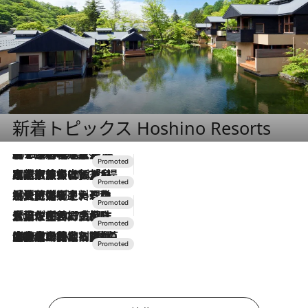
新着トピックス Hoshino Resorts
2026.8.7
【トンボの足水浴】ヒノキの香りに包まれて涼感マックス！約13℃の湧水かけ流しを避暑地「星野温泉 トンボの湯」で体験
2026.7.31
【ホテル帰省】という選択肢をOMOが提案。家族とほどよい距離を保つには「昼は実家、夜は気兼ねなくホテルで！」
2026.7.24
【夏限定ディナーコース】旬を迎える稚鮎や花ズッキーニなどをイタリア・トスカーナの郷土料理の手法で満喫！
2026.7.17
「土佐和ハーブかき氷」がOMO7高知に登場！生姜、山椒、大葉など目にも舌にも涼を呼ぶ郷土の味
2026.7.10
NEW OPEN！【界 草津】名湯の地に誕生。趣の異なる2種の温泉と上州ならではの会席・蕎麦割烹など美食を味わう究極の癒やし旅