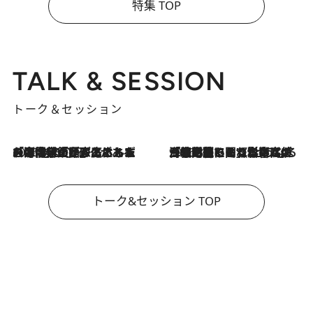
特集 TOP
TALK & SESSION
トーク＆セッション
2026.8.3
「今後値上げがあるとすれば…」「リスクがあるのは今年の冬」エネルギー専門家が語る、ホルムズ海峡封鎖が家庭にもたらす“ある心配”
2026.8.3
「住宅建てられない…」「サーチャージ料の高値が続いている」ホルムズ海峡封鎖による影響はいつまで続く？《エネルギー専門家に聞く“どうなる日本の暮らし”》
トーク&セッション TOP