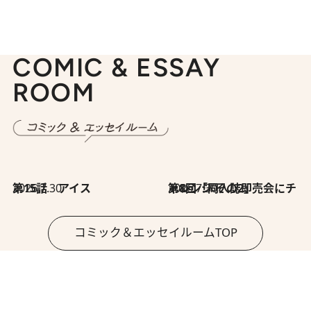
COMIC & ESSAY
ROOM
2026.7.30
第15話 アイス
2026.7.30
第8回「同人誌即売会にチャレンジ その2」
コミック＆エッセイルームTOP