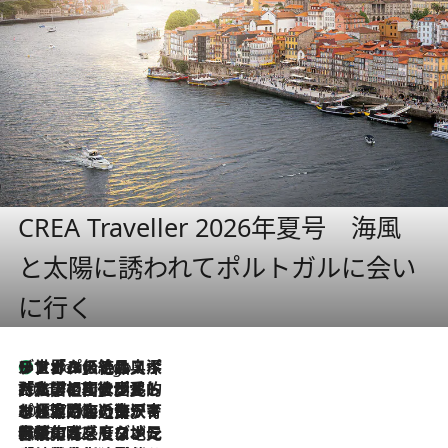
CREA Traveller 2026年夏号 海風
と太陽に誘われてポルトガルに会い
に行く
リスボンの絶品スイーツ「パステル・デ・ナタ」とは？ポルトガル伝統の奥深い世界へ
2 Hours Ago
2026.7.27
「私の祖国はポルトガル語です」国民的詩人フェルナンド・ペソアと、彼が愛した文学の街を歩く
2026.7.26
ポルトガル近海が育む極上の海の幸。キリリと冷えた白ワインと愉しむ、シーフード専門店の贅沢
2026.7.22
伝統の味をモダンに昇華。高感度な地元客が集う、リスボンの最旬ガストロノミー