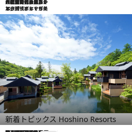
2026.7.21
大航海時代の栄華から、震災、独裁、そして革命へ。ポルトガル・首都リスボンの石畳に刻まれた「歴史の光と影」
2026.7.13
エッセイ・ヤマザキマリ「慎ましくも美しき国 ポルトガル」
新着トピックス Hoshino Resorts
2026.8.7
【トンボの足水浴】ヒノキの香りに包まれて涼感マックス！約13℃の湧水かけ流しを避暑地「星野温泉 トンボの湯」で体験