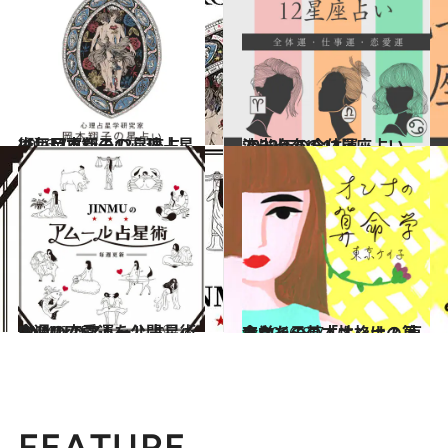
2026.7.31
【毎月更新の12星座占い】岡本翔子の心理占星術
占い
2021.12.15
流光七奈の12星座占い 2022年の全体運
占い
2024.6.15
今週の恋愛運を公開♡ JINMUのアムール占星術
占い
あなたの基本性格は？ 東京ケイ子の「オンナの算命学」
占い
2026.8.7
FEATURE