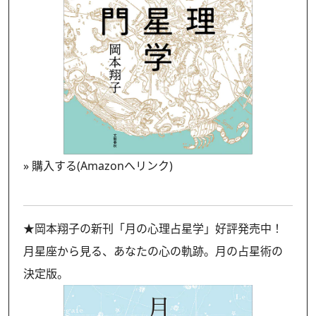
»
購入する(Amazonへリンク)
★岡本翔子の新刊「月の心理占星学」好評発売中！
月星座から見る、あなたの心の軌跡。月の占星術の
決定版。