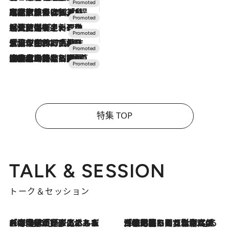
2026.7.31
【ホテル帰省】という選択肢をOMOが提案。家族とほどよい距離を保つには「昼は実家、夜は気兼ねなくホテルで！」
2026.7.24
【夏限定ディナーコース】旬を迎える稚鮎や花ズッキーニなどをイタリア・トスカーナの郷土料理の手法で満喫！
2026.7.17
「土佐和ハーブかき氷」がOMO7高知に登場！生姜、山椒、大葉など目にも舌にも涼を呼ぶ郷土の味
2026.7.10
NEW OPEN！【界 草津】名湯の地に誕生。趣の異なる2種の温泉と上州ならではの会席・蕎麦割烹など美食を味わう究極の癒やし旅
特集 TOP
TALK & SESSION
トーク＆セッション
2026.8.3
「今後値上げがあるとすれば…」「リスクがあるのは今年の冬」エネルギー専門家が語る、ホルムズ海峡封鎖が家庭にもたらす“ある心配”
2026.8.3
「住宅建てられない…」「サーチャージ料の高値が続いている」ホルムズ海峡封鎖による影響はいつまで続く？《エネルギー専門家に聞く“どうなる日本の暮らし”》