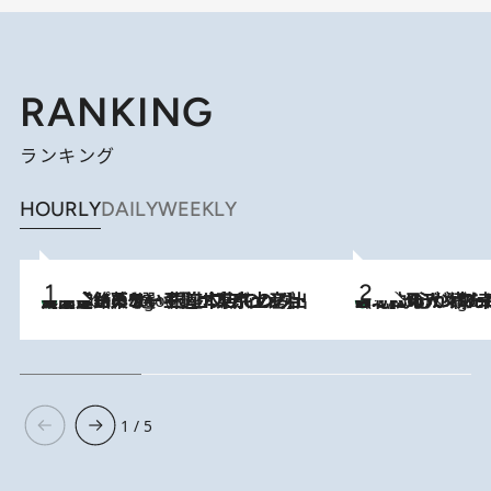
RANKING
ランキング
HOURLY
DAILY
WEEKLY
【間違いのない王道・東京土産】資生堂パーラー 銀座本店でのみ出会える銘菓5選《極上プディング・濃厚チーズケーキ・ボンボンショコラほか》
2 Hours Ago
《北欧の人々の幸福度が高いのは…》元デンマーク親善大使が出会った“心が満たされる暮らし”「いいかげんにヒュッゲしなさい！」
2 Hours Ago
1 / 5