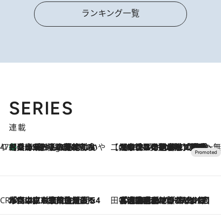
ランキング一覧
SERIES
連載
47都道府県の手みやげ ひんやりスイーツで夏を満喫
【兵庫県】この夏絶対食べたい 冷やしておいしいおやつ3選 淡路島の恵みをジェラートに集約
2 Hours Ago
【CREA×星野リゾート】唯一無二。癒しと発見が待つ場所へ
2026.8.7
【トンボの足水浴】ヒノキの香りに包まれて涼感マックス！約13℃の湧水かけ流しを避暑地「星野温泉 トンボの湯」で体験
CREA'S CHOICE
2026.8.7
「立川にも歌舞伎があるんだよ」 片岡仁左衛門・市川中車ら豪華座組みで4年目の立川立飛歌舞伎へ
田中稲の勝手に再ブーム
2026.8.7
「湘南乃風に憧れて」観客大盛上がりの“タオル回し”に、ラッパー顔負けの高速歌唱まで…さだまさし（74）のアグレッシブすぎる現在地