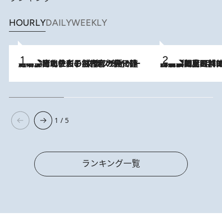
HOURLY
DAILY
WEEKLY
2026.8.3
《「文士の子ども被害者の会」発足！》阿川佐和子（72）が語る遠藤周作に北杜夫、劇作家・矢代静一の子どもたちの“文豪プライベート事件簿”
2026.8.8
「最後に見られてよかった」上野動物園の東園パンダ舎が解体前に特別公開。8月16日まで延長されたパネル展と共に辿る“半世紀”のパンダ飼育《解体工事の図面あり》
1 / 5
ランキング一覧