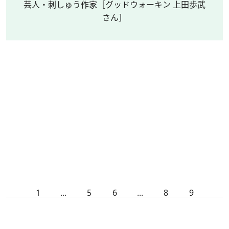
芸人・刺しゅう作家［グッドウォーキン 上田歩武
さん］
1
...
5
6
...
8
9