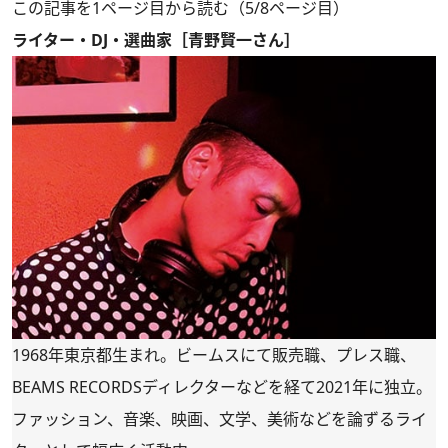
この記事を1ページ目から読む（5/8ページ目）
ライター・DJ・選曲家［青野賢一さん］
1968年東京都生まれ。ビームスにて販売職、プレス職、
BEAMS RECORDSディレクターなどを経て2021年に独立。
ファッション、音楽、映画、文学、美術などを論ずるライ