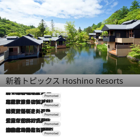
新着トピックス Hoshino Resorts
2026.8.7
【トンボの足水浴】ヒノキの香りに包まれて涼感マックス！約13℃の湧水かけ流しを避暑地「星野温泉 トンボの湯」で体験
2026.7.31
【ホテル帰省】という選択肢をOMOが提案。家族とほどよい距離を保つには「昼は実家、夜は気兼ねなくホテルで！」
2026.7.24
【夏限定ディナーコース】旬を迎える稚鮎や花ズッキーニなどをイタリア・トスカーナの郷土料理の手法で満喫！
2026.7.17
「土佐和ハーブかき氷」がOMO7高知に登場！生姜、山椒、大葉など目にも舌にも涼を呼ぶ郷土の味
2026.7.10
NEW OPEN！【界 草津】名湯の地に誕生。趣の異なる2種の温泉と上州ならではの会席・蕎麦割烹など美食を味わう究極の癒やし旅