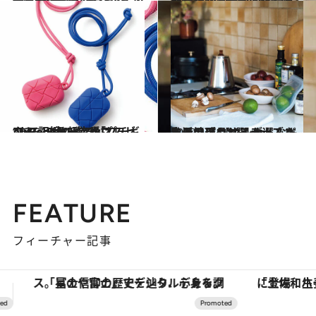
2021.5.20
北欧照明ブランドプレスの愛用品7選 早く家に帰りたくなる逸品が集結！
ライフスタイル
2021.12.20
“あるといいな”をプレゼント 記憶に残る「プチギフト」8点 新定番はAirPodsケースやマスク！
ライフスタイル
2022.1.8
生活のプロ12人が選んだ 私も地球もサステナブルな日用品 【エシカルなキッチン用品8選】
ライフスタイル
FEATURE
フィーチャー記事
「土佐和ハーブかき氷」がOMO7高知に登場！生姜、山椒、大葉など目にも舌にも涼を呼ぶ郷土の味
ヴァシュロン・コンスタンタン