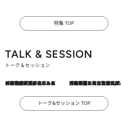
特集 TOP
TALK & SESSION
トーク＆セッション
2026.8.3
「今後値上げがあるとすれば…」「リスクがあるのは今年の冬」エネルギー専門家が語る、ホルムズ海峡封鎖が家庭にもたらす“ある心配”
2026.8.3
「住宅建てられない…」「サーチャージ料の高値が続いている」ホルムズ海峡封鎖による影響はいつまで続く？《エネルギー専門家に聞く“どうなる日本の暮らし”》
トーク&セッション TOP