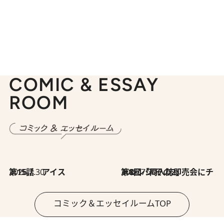
COMIC & ESSAY
ROOM
2026.7.30
第15話 アイス
2026.7.30
第8回「同人誌即売会にチャレンジ その2」
コミック＆エッセイルームTOP