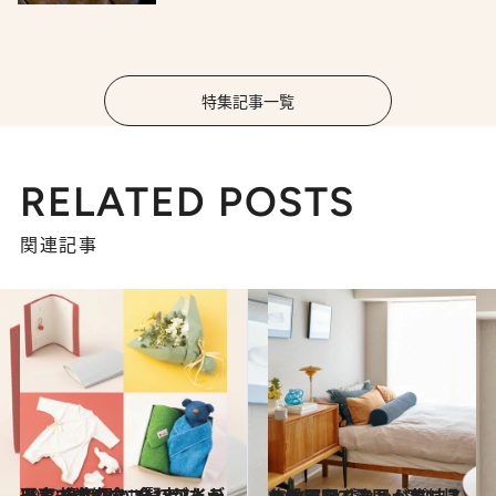
特集記事一覧
RELATED POSTS
関連記事
2022.1.17
子育て中のママ賢者2人が選ぶ 嬉しい！ ありがたい！ 出産祝い 全18アイテムを一挙紹介
ライフスタイル