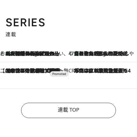
SERIES
連載
そおだよおこの関西おいしい、おやつ紀行
［大阪府箕面市］一皿一皿目の前で仕上げられる、料理を巧みに組み込んだアシェットデセールコース「ミチル アシェット デセール（Michiru assiette dessert）」
6 Hours Ago
47都道府県の手みやげ ひんやりスイーツで夏を満喫
【和歌山県】この夏絶対食べたい 冷やしておいしいおやつ3選 みかんがごろっと丸ごと入ったジュレ
6 Hours Ago
【CREA×星野リゾート】唯一無二。癒しと発見が待つ場所へ
2026.8.7
【トンボの足水浴】ヒノキの香りに包まれて涼感マックス！約13℃の湧水かけ流しを避暑地「星野温泉 トンボの湯」で体験
CREA'S CHOICE
2026.8.7
「立川にも歌舞伎があるんだよ」 片岡仁左衛門・市川中車ら豪華座組みで4年目の立川立飛歌舞伎へ
連載 TOP