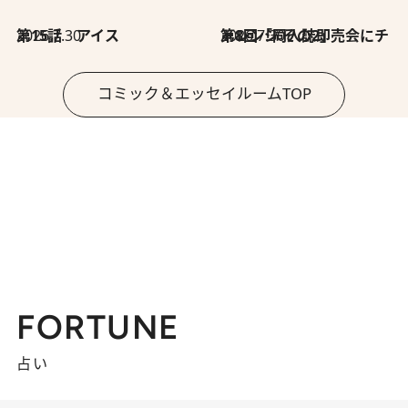
2026.7.30
第15話 アイス
2026.7.30
第8回「同人誌即売会にチャレンジ その2」
コミック＆エッセイルームTOP
FORTUNE
占い