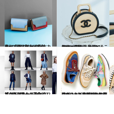
2021.1.16
最旬「ミニ財布＆長財布」20選 プレイフルなカラーで気分を上げて！
コミック ＆ エッセイ
2021.12.11
気分が華やぐ「MINI BAG」7選 “ちょっとそこまで”が特別な時間に
ファッション
2022.1.9
マックスマーラより2022年 プレフォールコレクションが到着！ テーマは「クラシックの革命」
ファッション
2021.12.16
【クロエ】カラフルな新作スニーカー 環境への負荷が少ない素材を使用 履くだけでご機嫌になれそう！
コミック ＆ エッセイ