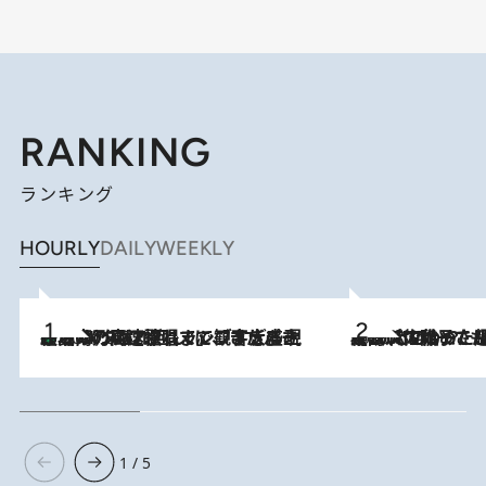
RANKING
ランキング
HOURLY
DAILY
WEEKLY
「湘南乃風に憧れて」観客大盛上がりの“タオル回し”に、ラッパー顔負けの高速歌唱まで…さだまさし（74）のアグレッシブすぎる現在地
2026.8.7
2026.8.5
【阿川佐和子さんの年とる力】なぜ70代で始めた趣味は“こんなに楽しい”のか？ ピアノ、俳句…スランプに陥っても続けられる“ある秘訣”とは
1 / 5