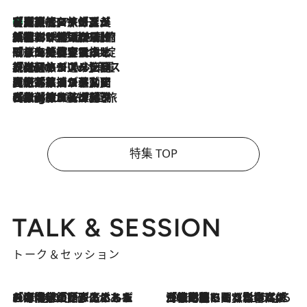
【厳選旅コスメ】「多機能アイテムがメイン！」旅好き美容エディターが選んだ夏旅ベストコスメを発表【Mサイズジップ】
2026.8.7
2026.8.6
「荷物が増えるほど旅ストレスは増す」美容ジャーナリストがたどり着いた最終結論。“化粧品を劇的に減らす”感動の凝縮美容とは
2026.8.6
「旅先には金髪ウィッグを持参」日本と同じメイクでは損してる!? 美容ジャーナリストが提案する“掟破りの旅美容”とは
2026.8.6
【厳選旅コスメ】「身軽さ＆UV対策重視！」ヘアアーティストshucoが選んだ夏旅ベストコスメを発表【Mサイズジップ】
2026.8.5
【厳選旅コスメ】国内をあちこち移動する河井菜摘が選んだ夏旅ベストコスメ発表！「リラックスアイテムはマスト」【Mサイズジップ】
2026.8.4
【厳選旅コスメ】「紫外線＆乾燥対策しながらメイク感も！」ヘア＆メイクGeorgeが選んだ夏旅ベストコスメを発表！【Mサイズジップ】
特集 TOP
TALK & SESSION
トーク＆セッション
2026.8.3
「今後値上げがあるとすれば…」「リスクがあるのは今年の冬」エネルギー専門家が語る、ホルムズ海峡封鎖が家庭にもたらす“ある心配”
2026.8.3
「住宅建てられない…」「サーチャージ料の高値が続いている」ホルムズ海峡封鎖による影響はいつまで続く？《エネルギー専門家に聞く“どうなる日本の暮らし”》