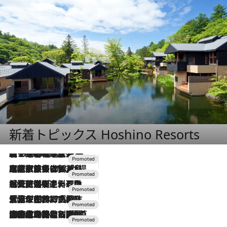
新着トピックス Hoshino Resorts
【トンボの足水浴】ヒノキの香りに包まれて涼感マックス！約13℃の湧水かけ流しを避暑地「星野温泉 トンボの湯」で体験
2026.8.7
2026.7.31
【ホテル帰省】という選択肢をOMOが提案。家族とほどよい距離を保つには「昼は実家、夜は気兼ねなくホテルで！」
2026.7.24
【夏限定ディナーコース】旬を迎える稚鮎や花ズッキーニなどをイタリア・トスカーナの郷土料理の手法で満喫！
2026.7.17
「土佐和ハーブかき氷」がOMO7高知に登場！生姜、山椒、大葉など目にも舌にも涼を呼ぶ郷土の味
2026.7.10
NEW OPEN！【界 草津】名湯の地に誕生。趣の異なる2種の温泉と上州ならではの会席・蕎麦割烹など美食を味わう究極の癒やし旅