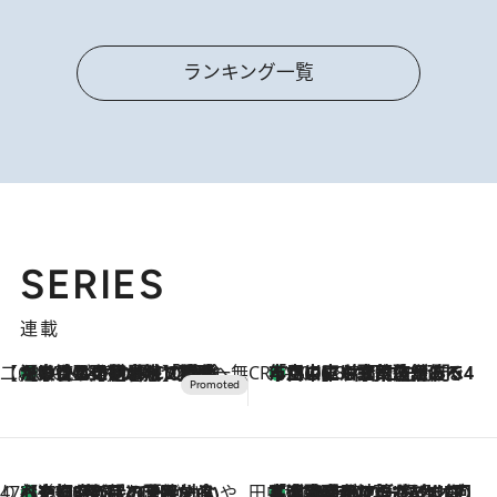
ランキング一覧
SERIES
連載
【CREA×星野リゾート】唯一無二。癒しと発見が待つ場所へ
【トンボの足水浴】ヒノキの香りに包まれて涼感マックス！約13℃の湧水かけ流しを避暑地「星野温泉 トンボの湯」で体験
2026.8.7
CREA'S CHOICE
「立川にも歌舞伎があるんだよ」 片岡仁左衛門・市川中車ら豪華座組みで4年目の立川立飛歌舞伎へ
2026.8.7
47都道府県の手みやげ ひんやりスイーツで夏を満喫
【京都府】この夏絶対食べたい 冷やしておいしいおやつ3選 ひと口目から心を掴む新緑のテリーヌ
2026.8.7
田中稲の勝手に再ブーム
「湘南乃風に憧れて」観客大盛上がりの“タオル回し”に、ラッパー顔負けの高速歌唱まで…さだまさし（74）のアグレッシブすぎる現在地
2026.8.7