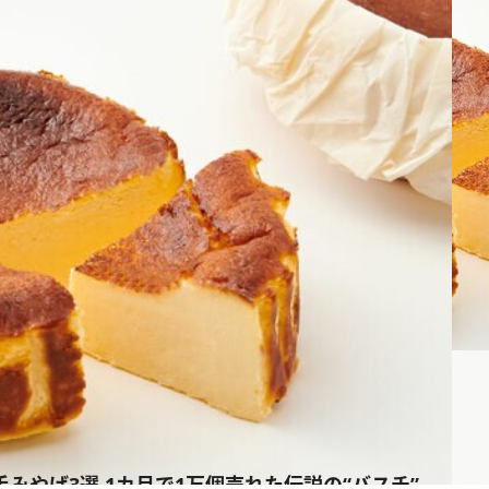
手みやげ3選 1カ月で1万個売れた伝説の“バスチ”