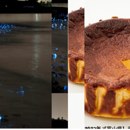
岸線を照らす青い光
2022.1.3
2022年【富山県】
グルメ