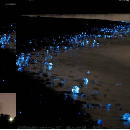
2021.3.19
【富山県 2021年版】春の絶景・風物詩4選 海
旅＆お出かけ