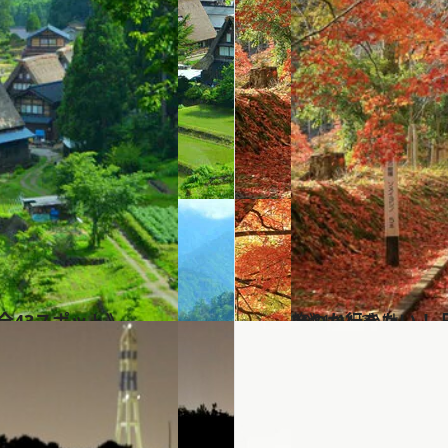
全43スポット》
2021.11.3
いつか行きたい！ 日本の絶景 ～中部エリア 秋篇2021～《全42スポット》
旅＆お出かけ