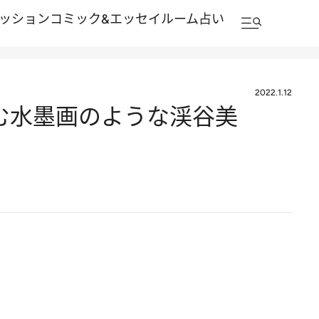
ッション
コミック&エッセイルーム
占い
2022.1.12
望む水墨画のような渓谷美