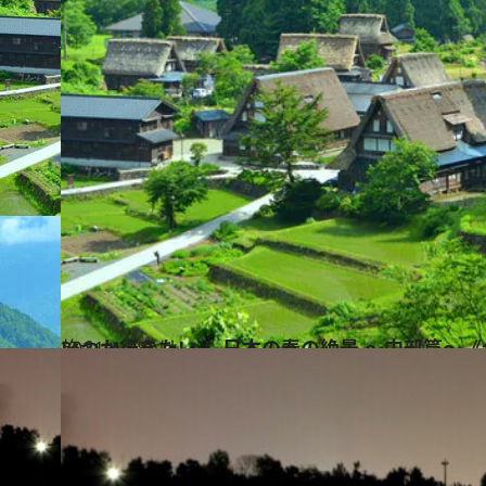
2021.4.28
いつか行きたい！ 日本の春の絶景 ～中部篇～《
旅＆お出かけ