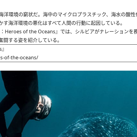
海洋環境の窮状だ。海中のマイクロプラスチック、海水の酸性
かす海洋環境の悪化はすべて人間の行動に起因している。
oes of the Oceans』
では、シルビアがナレーションを
奮闘する姿を紹介している。
s』
s-of-the-oceans/