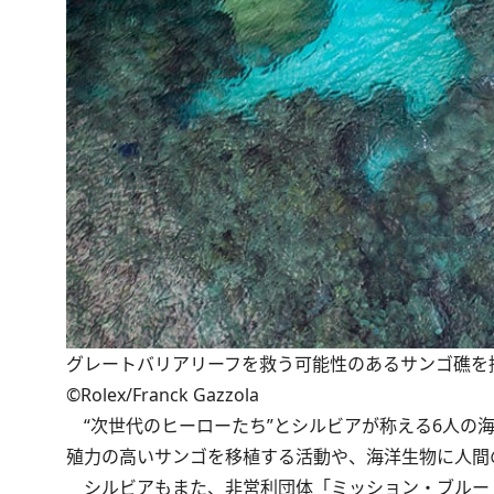
グレートバリアリーフを救う可能性のあるサンゴ礁を探す
©Rolex/Franck Gazzola
“次世代のヒーローたち”とシルビアが称える6人の
殖力の高いサンゴを移植する活動や、海洋生物に人間
シルビアもまた、非営利団体「ミッション・ブルー