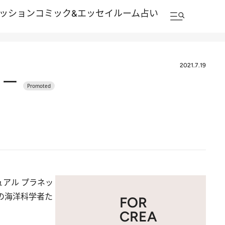
ッション
コミック&エッセイルーム
占い
2021.7.19
リー
ュアル プラネッ
の海洋科学者た
FOR
CREA