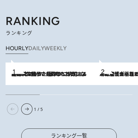
RANKING
ランキング
HOURLY
DAILY
WEEKLY
2026.8.5
【阿川佐和子さんの年とる力】なぜ70代で始めた趣味は“こんなに楽しい”のか？ ピアノ、俳句…スランプに陥っても続けられる“ある秘訣”とは
2026.8.5
下町風情あふれる台北屈指の人気エリア・大稲埕でセンスのいい台湾土産《ヴィン
1 / 5
ランキング一覧