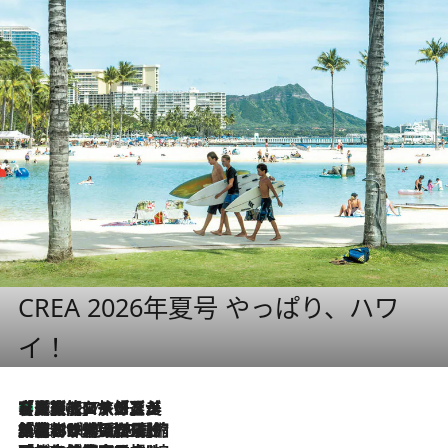
CREA 2026年夏号 やっぱり、ハワ
イ！
【厳選旅コスメ】「多機能アイテムがメイン！」旅好き美容エディターが選んだ夏旅ベストコスメを発表【Mサイズジップ】
2026.8.7
2026.8.6
「荷物が増えるほど旅ストレスは増す」美容ジャーナリストがたどり着いた最終結論。“化粧品を劇的に減らす”感動の凝縮美容とは