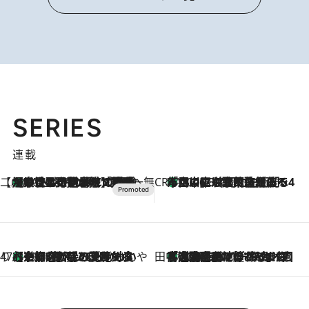
SERIES
連載
【CREA×星野リゾート】唯一無二。癒しと発見が待つ場所へ
【トンボの足水浴】ヒノキの香りに包まれて涼感マックス！約13℃の湧水かけ流しを避暑地「星野温泉 トンボの湯」で体験
2026.8.7
CREA'S CHOICE
「立川にも歌舞伎があるんだよ」 片岡仁左衛門・市川中車ら豪華座組みで4年目の立川立飛歌舞伎へ
2026.8.7
47都道府県の手みやげ ひんやりスイーツで夏を満喫
【京都府】この夏絶対食べたい 冷やしておいしいおやつ3選 ひと口目から心を掴む新緑のテリーヌ
2026.8.7
田中稲の勝手に再ブーム
「湘南乃風に憧れて」観客大盛上がりの“タオル回し”に、ラッパー顔負けの高速歌唱まで…さだまさし（74）のアグレッシブすぎる現在地
2026.8.7