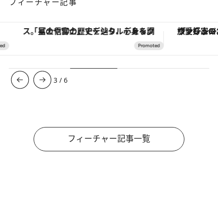
フィーチャー記事
「星のや富士」でデジタルデトックス。冨士信仰の歴史を辿り、心身を調える。
ヴァシュロン・コンスタンタン
3
/
6
フィーチャー記事一覧