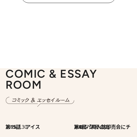
COMIC & ESSAY
ROOM
2026.7.30
第15話 アイス
2026.7.30
第8回「同人誌即売会にチャレンジ その2」