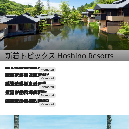
新着トピックス Hoshino Resorts
【トンボの足水浴】ヒノキの香りに包まれて涼感マックス！約13℃の湧水かけ流しを避暑地「星野温泉 トンボの湯」で体験
2026.8.7
2026.7.31
【ホテル帰省】という選択肢をOMOが提案。家族とほどよい距離を保つには「昼は実家、夜は気兼ねなくホテルで！」
2026.7.24
【夏限定ディナーコース】旬を迎える稚鮎や花ズッキーニなどをイタリア・トスカーナの郷土料理の手法で満喫！
2026.7.17
「土佐和ハーブかき氷」がOMO7高知に登場！生姜、山椒、大葉など目にも舌にも涼を呼ぶ郷土の味
2026.7.10
NEW OPEN！【界 草津】名湯の地に誕生。趣の異なる2種の温泉と上州ならではの会席・蕎麦割烹など美食を味わう究極の癒やし旅