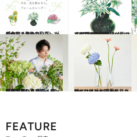
2021.7.1
「今日、飾りたい花」がわかる！ 7月の花カレンダーをチェック
ライフスタイル
2021.7.20
【7月20日の花】ハツユキソウ 葉の白い模様が雪のようで涼感豊か
ライフスタイル
2020.7.16
プロに教わるフレッシュな花の買い方 曜日・時間・天気、良いタイミングは？
ライフスタイル
2020.8.17
プロに学ぶ！ 花を枯らさないコツ 水の適量＆枯れ始めサインを知ろう
ライフスタイル
FEATURE