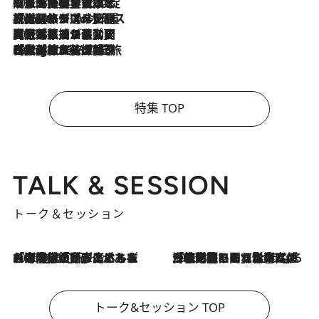
2026.8.6
「旅先には金髪ウィッグを持参」日本と同じメイクでは損してる!? 美容ジャーナリストが提案する“掟破りの旅美容”とは
2026.8.6
【厳選旅コスメ】「身軽さ＆UV対策重視！」ヘアアーティストshucoが選んだ夏旅ベストコスメを発表【Mサイズジップ】
2026.8.5
【厳選旅コスメ】国内をあちこち移動する河井菜摘が選んだ夏旅ベストコスメ発表！「リラックスアイテムはマスト」【Mサイズジップ】
2026.8.4
【厳選旅コスメ】「紫外線＆乾燥対策しながらメイク感も！」ヘア＆メイクGeorgeが選んだ夏旅ベストコスメを発表！【Mサイズジップ】
特集 TOP
TALK & SESSION
トーク＆セッション
2026.8.3
「今後値上げがあるとすれば…」「リスクがあるのは今年の冬」エネルギー専門家が語る、ホルムズ海峡封鎖が家庭にもたらす“ある心配”
2026.8.3
「住宅建てられない…」「サーチャージ料の高値が続いている」ホルムズ海峡封鎖による影響はいつまで続く？《エネルギー専門家に聞く“どうなる日本の暮らし”》
トーク&セッション TOP