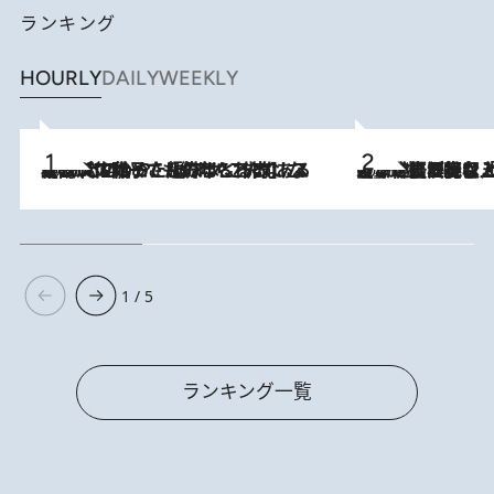
ランキング
HOURLY
DAILY
WEEKLY
2026.8.5
【阿川佐和子さんの年とる力】なぜ70代で始めた趣味は“こんなに楽しい”のか？ ピアノ、俳句…スランプに陥っても続けられる“ある秘訣”とは
2026.8.5
【なぜ吉沢亮は「気配を消せる」のか？】興行収入208億の『国宝』を経て挑むミュージカル『ディア・エヴァン・ハンセン』。トップ俳優が舞台上でさらけ出した“孤独”とは
1 / 5
ランキング一覧