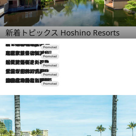
新着トピックス Hoshino Resorts
【トンボの足水浴】ヒノキの香りに包まれて涼感マックス！約13℃の湧水かけ流しを避暑地「星野温泉 トンボの湯」で体験
7 Hours Ago
2026.7.31
【ホテル帰省】という選択肢をOMOが提案。家族とほどよい距離を保つには「昼は実家、夜は気兼ねなくホテルで！」
2026.7.24
【夏限定ディナーコース】旬を迎える稚鮎や花ズッキーニなどをイタリア・トスカーナの郷土料理の手法で満喫！
2026.7.17
「土佐和ハーブかき氷」がOMO7高知に登場！生姜、山椒、大葉など目にも舌にも涼を呼ぶ郷土の味
2026.7.10
NEW OPEN！【界 草津】名湯の地に誕生。趣の異なる2種の温泉と上州ならではの会席・蕎麦割烹など美食を味わう究極の癒やし旅