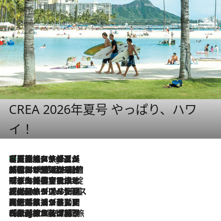
CREA 2026年夏号 やっぱり、ハワ
イ！
【厳選旅コスメ】「多機能アイテムがメイン！」旅好き美容エディターが選んだ夏旅ベストコスメを発表【Mサイズジップ】
9 Hours Ago
2026.8.6
「荷物が増えるほど旅ストレスは増す」美容ジャーナリストがたどり着いた最終結論。“化粧品を劇的に減らす”感動の凝縮美容とは
2026.8.6
「旅先には金髪ウィッグを持参」日本と同じメイクでは損してる!? 美容ジャーナリストが提案する“掟破りの旅美容”とは
2026.8.6
【厳選旅コスメ】「身軽さ＆UV対策重視！」ヘアアーティストshucoが選んだ夏旅ベストコスメを発表【Mサイズジップ】
2026.8.5
【厳選旅コスメ】国内をあちこち移動する河井菜摘が選んだ夏旅ベストコスメ発表！「リラックスアイテムはマスト」【Mサイズジップ】
2026.8.4
【厳選旅コスメ】「紫外線＆乾燥対策しながらメイク感も！」ヘア＆メイクGeorgeが選んだ夏旅ベストコスメを発表！【Mサイズジップ】