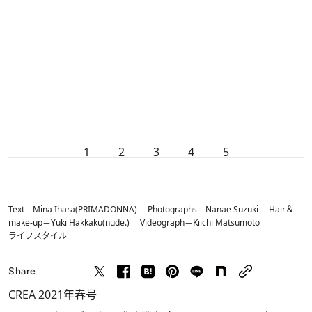
1
2
3
4
5
Text＝Mina Ihara(PRIMADONNA) Photographs＝Nanae Suzuki Hair＆
make-up＝Yuki Hakkaku(nude.) Videograph＝Kiichi Matsumoto
ライフスタイル
Share
CREA 2021年春号