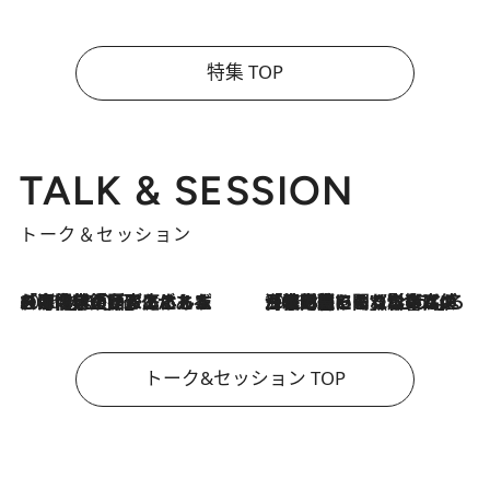
特集 TOP
TALK & SESSION
トーク＆セッション
2026.8.3
「今後値上げがあるとすれば…」「リスクがあるのは今年の冬」エネルギー専門家が語る、ホルムズ海峡封鎖が家庭にもたらす“ある心配”
2026.8.3
「住宅建てられない…」「サーチャージ料の高値が続いている」ホルムズ海峡封鎖による影響はいつまで続く？《エネルギー専門家に聞く“どうなる日本の暮らし”》
トーク&セッション TOP