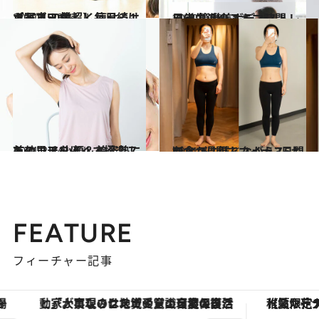
2021.1.23
【写真50枚超】毎日続けられる！ 美しく痩せる1ポーズヨガ
ライフスタイル
2020.11.9
日常生活のスキマ時間に！ 簡単美ボディストレッチ
ライフスタイル
2021.2.14
首のコリをほぐす極楽ストレッチ 小顔＆美姿勢にも効果アリ！
ライフスタイル
2021.3.1
おなかに鍼しながら3日間断食 2週間でマイナス5キロ
ライフスタイル
FEATURE
フィーチャー記事
「大事なのは地域の意識を変えること」。ロレックス賞受賞の自然保護活動家が実現させたナイジェリアの自然環境の復活
【夏限定ディナーコース】旬を迎