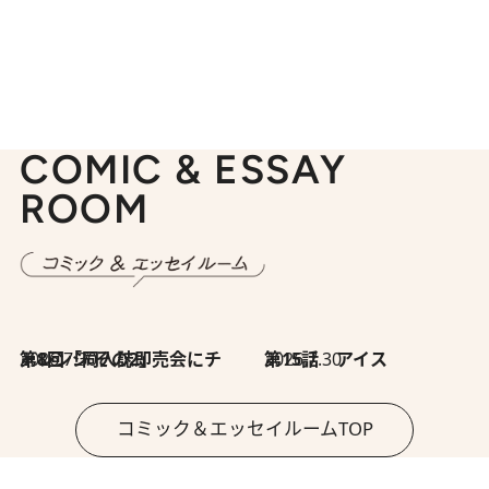
COMIC & ESSAY
ROOM
2026.7.30
第8回「同人誌即売会にチャレンジ その2」
2026.7.30
第15話 アイス
コミック＆エッセイルームTOP