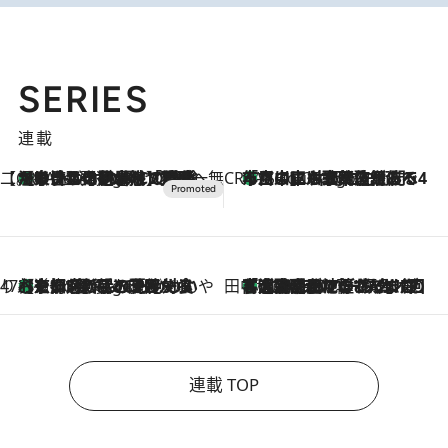
SERIES
連載
【CREA×星野リゾート】唯一無二。癒しと発見が待つ場所へ
【トンボの足水浴】ヒノキの香りに包まれて涼感マックス！約13℃の湧水かけ流しを避暑地「星野温泉 トンボの湯」で体験
7 Hours Ago
CREA'S CHOICE
「立川にも歌舞伎があるんだよ」 片岡仁左衛門・市川中車ら豪華座組みで4年目の立川立飛歌舞伎へ
9 Hours Ago
47都道府県の手みやげ ひんやりスイーツで夏を満喫
【京都府】この夏絶対食べたい 冷やしておいしいおやつ3選 ひと口目から心を掴む新緑のテリーヌ
9 Hours Ago
田中稲の勝手に再ブーム
「湘南乃風に憧れて」観客大盛上がりの“タオル回し”に、ラッパー顔負けの高速歌唱まで…さだまさし（74）のアグレッシブすぎる現在地
2026.8.7
連載 TOP